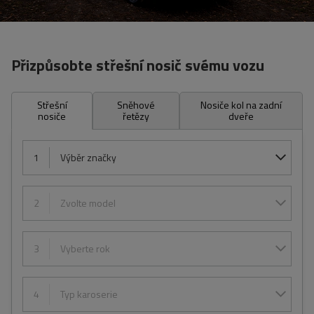
Přizpůsobte střešní nosič svému vozu
Střešní
Sněhové
Nosiče kol na zadní
nosiče
řetězy
dveře
1
Výběr značky
2
Zvolte model
3
Vyberte rok
4
Typ karoserie