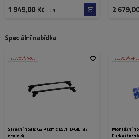
1 949,00 Kč
2 679,00
s DPH
Speciální nabídka
SLEVOVÁ AKCE
SLEVOVÁ AKC
Materiál:
Ocel
Materiál:
Maximální nosnost:
50 kg
Maximální nosno
Barva trámů:
černá
Barva trámů:
Certifikát:
Havárie ve městě
,
ISO
Certifikát:
11154
Střešní nosič G3 Pacific 65.110-68.132
Montážní no
ocelový
Furka (černé