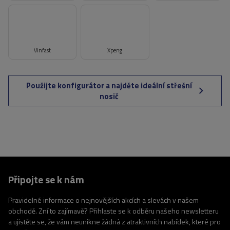
Vinfast
Xpeng
Použijte konfigurátor a najděte ideální střešní
nosič
Připojte se k nám
Pravidelné informace o nejnovějších akcích a slevách v našem
obchodě. Zní to zajímavě? Přihlaste se k odběru našeho newsletteru
a ujistěte se, že vám neunikne žádná z atraktivních nabídek, které pro