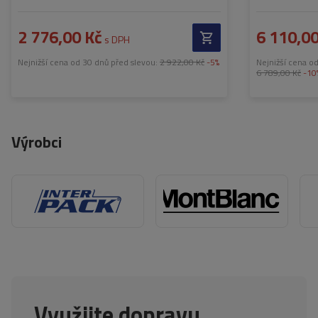
2 776,00 Kč
6 110,00
s DPH
Nejnižší cena od 30 dnů před slevou:
2 922,00 Kč
-5%
Nejnižší cena o
6 789,00 Kč
-10
Výrobci
Využijte dopravu