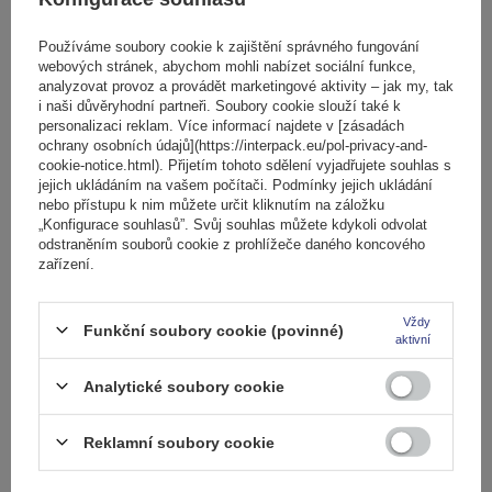
V InterPack24 je výběr správného střešního nosiče, nosiče kol
Používáme soubory cookie k zajištění správného fungování
webových stránek, abychom mohli nabízet sociální funkce,
nebo sněhových řetězů hotová radost. Náš konfigurátor celý
analyzovat provoz a provádět marketingové aktivity – jak my, tak
proces výrazně zjednodušuje. Stačí vybrat značku, model a
i naši důvěryhodní partneři. Soubory cookie slouží také k
rok výroby vašeho auta a konfigurátor zobrazí všechny
personalizaci reklam. Více informací najdete v [zásadách
ochrany osobních údajů](https://interpack.eu/pol-privacy-and-
dostupné střešní nosiče, nosiče kol nebo sněhové řetězy pro
cookie-notice.html). Přijetím tohoto sdělení vyjadřujete souhlas s
vaše vozidlo. Pokud potřebujete další pomoc nebo si nejste
jejich ukládáním na vašem počítači. Podmínky jejich ukládání
jisti výběrem, obraťte se na naše odborníky. Rádi vám
nebo přístupu k nim můžete určit kliknutím na záložku
„Konfigurace souhlasů”. Svůj souhlas můžete kdykoli odvolat
pomůžeme vybrat vybavení, které dokonale odpovídá vašim
odstraněním souborů cookie z prohlížeče daného koncového
potřebám.
zařízení.
Vždy
Funkční soubory cookie (povinné)
aktivní
Najděte správný střešní nosič pro vaše auto
Analytické soubory cookie
Vyberte značku vašeho vozidla a objevte vhodné střešní
Reklamní soubory cookie
příslušenství