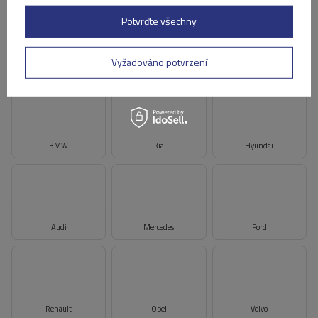
Potvrďte všechny
Vyžadováno potvrzení
Toyota
Volkswagen
Škoda
BMW
Kia
Hyundai
Audi
Mercedes
Ford
Renault
Opel
Volvo