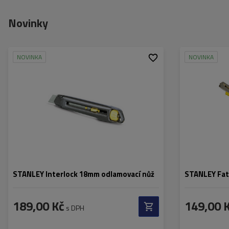
Novinky
NOVINKA
NOVINKA
STANLEY Interlock 18mm odlamovací nůž
STANLEY Fat
189,00 Kč
149,00 
s DPH