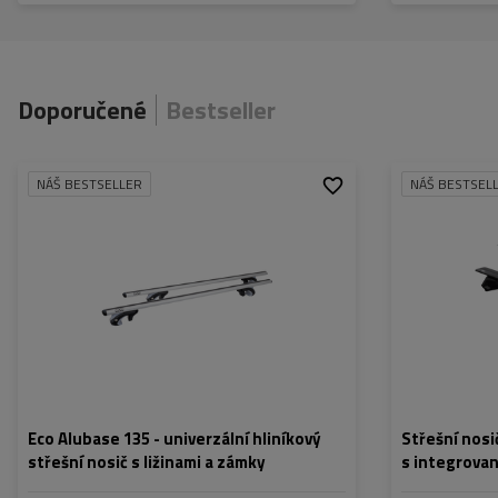
Doporučené
Bestseller
NÁŠ BESTSELLER
NÁŠ BESTSEL
Eco Alubase 135 - univerzální hliníkový
Střešní nosič
střešní nosič s ližinami a zámky
s integrovan