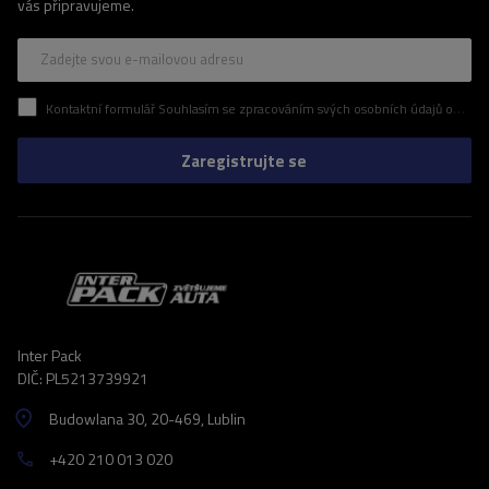
vás připravujeme.
Zadejte svou e-mailovou adresu
Kontaktní formulář Souhlasím se zpracováním svých osobních údajů obsažených v kontaktním formuláři v souladu s nařízením Evropského parlamentu a Rady (EU)
Zaregistrujte se
Inter Pack
DIČ: PL5213739921
Budowlana 30
, 20-469
, Lublin
+420 210 013 020