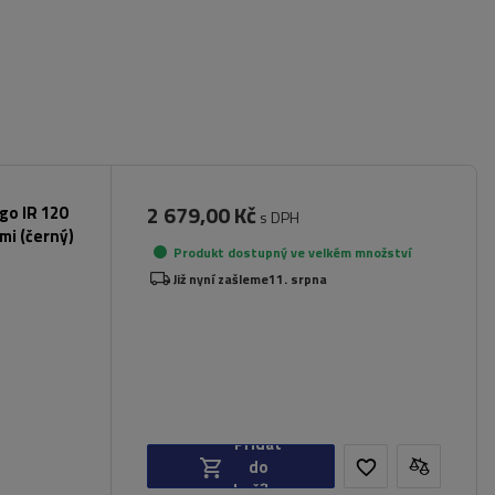
2 679,00 Kč
rgo IR 120
s DPH
mi (černý)
Produkt dostupný ve velkém množství
Již nyní zašleme
11. srpna
Přidat
do
košíku