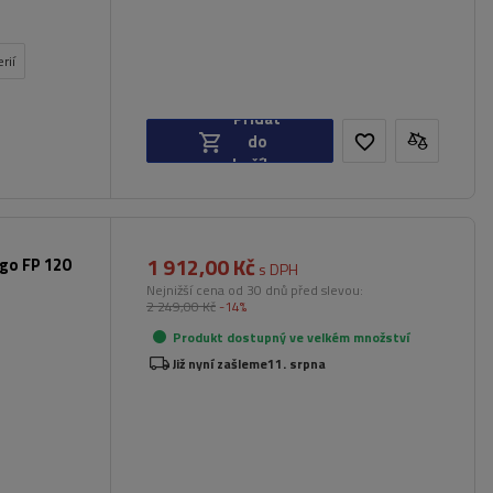
rií
Přidat
do
košíku
1 912,00 Kč
rgo FP 120
s DPH
Nejnižší cena od 30 dnů před slevou:
2 249,00 Kč
-14%
Produkt dostupný ve velkém množství
Již nyní zašleme
11. srpna