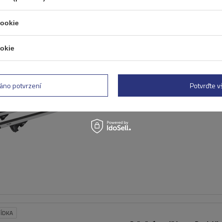
cookie
E
okie
Střešní nosič Inter Pack Vi
(G2) pro otevřené lyžiny
áno potvrzení
Potvrďte 
ÍDKA