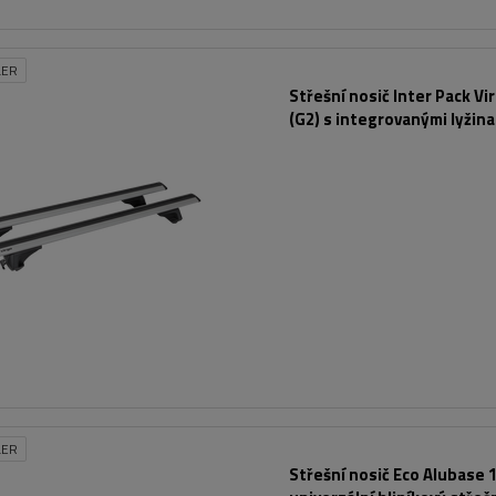
LER
Střešní nosič Inter Pack Vi
(G2) s integrovanými lyžin
LER
Střešní nosič Eco Alubase 1