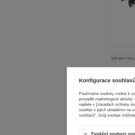
NÁŠ BESTSEL
Konfigurace souhlas
Používáme soubory cookie k zaj
provádět marketingové aktivity –
najdete v [zásadách ochrany osob
souhlas s jejich ukládáním na v
souhlasů”. Svůj souhlas můžete
Funkční soubory coo