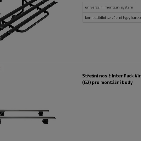
univerzální montážní systém
kompatibilní se všemi typy karose
E
Střešní nosič Inter Pack Vi
(G2) pro montážní body