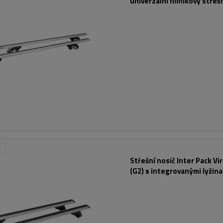
univerzální hliníkový střeš
podélníky
E
Střešní nosič Inter Pack Vi
(G2) s integrovanými lyžin