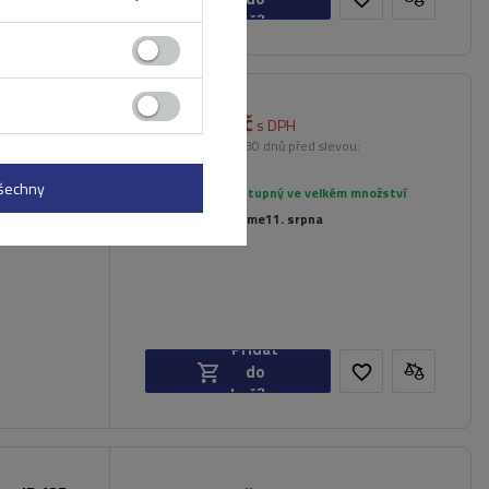
košíku
2 239,00 Kč
rgo RR 120
s DPH
Nejnižší cena od 30 dnů před slevou:
2 799,00 Kč
-20%
všechny
Produkt dostupný ve velkém množství
Již nyní zašleme
11. srpna
Přidat
do
košíku