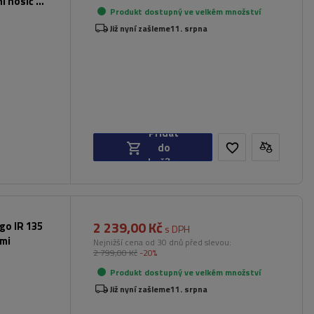
ní nosič na
Produkt dostupný ve velkém množství
Již nyní zašleme
11. srpna
Přidat
do
košíku
2 239,00 Kč
rgo IR 135
s DPH
ami
Nejnižší cena od 30 dnů před slevou:
2 799,00 Kč
-20%
Produkt dostupný ve velkém množství
Již nyní zašleme
11. srpna