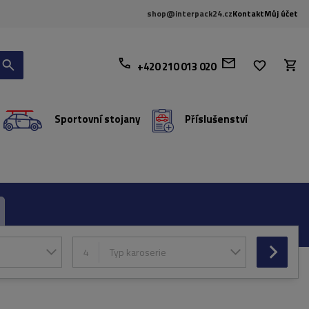
shop@interpack24.cz
Kontakt
Můj účet
+420 210 013 020
Sportovní stojany
Příslušenství
4
Typ karoserie