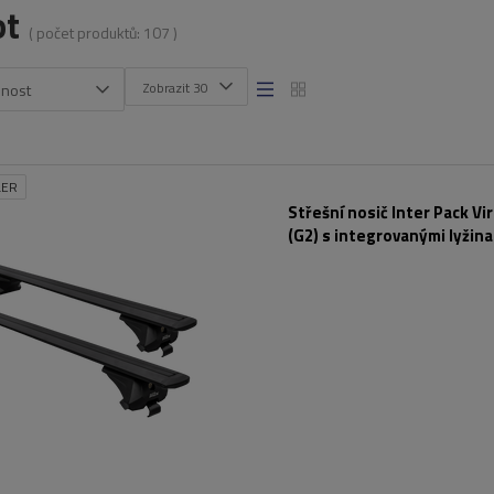
ot
( počet produktů:
107
)
Zobrazit 30
snost
LER
Střešní nosič Inter Pack Vi
(G2) s integrovanými lyžina