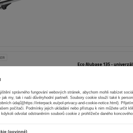
LER
Eco Alubase 135 - univerzál
hliníkový střešní nosič s liž
zámky
ů
ištění správného fungování webových stránek, abychom mohli nabízet sociál
 jak my, tak i naši důvěryhodní partneři. Soubory cookie slouží také k person
ních údajů](https://interpack.eu/pol-privacy-and-cookie-notice.html). Přijetí
ašem počítači. Podmínky jejich ukládání nebo přístupu k nim můžete určit kl
 kdykoli odvolat odstraněním souborů cookie z prohlížeče daného koncového 
kie (povinné)