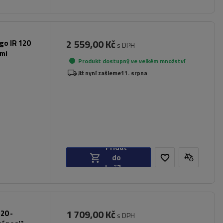
2 559,00 Kč
rgo IR 120
s DPH
ami
Produkt dostupný ve velkém množství
Již nyní zašleme
11. srpna
Přidat
do
košíku
1 709,00 Kč
20 -
s DPH