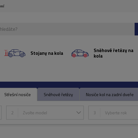
ení
Sněhové řetězy na
Stojany na kola
kola
Střešní nosiče
Sněhové řetězy
Nosiče kol na zadní dveře
2
Zvolte model
3
Vyberte rok