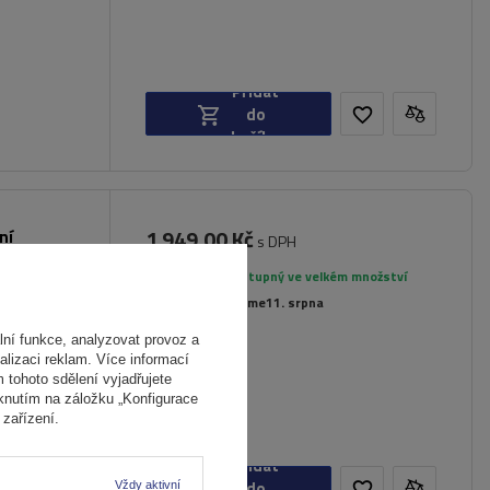
Přidat
do
košíku
1 949,00 Kč
ní
s DPH
inami a
Produkt dostupný ve velkém množství
Již nyní zašleme
11. srpna
ní funkce, analyzovat provoz a
alizaci reklam. Více informací
m tohoto sdělení vyjadřujete
iknutím na záložku „Konfigurace
zařízení.
Přidat
do
Vždy aktivní