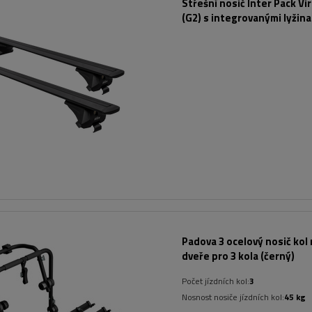
Střešní nosič Inter Pack Vi
(G2) s integrovanými lyžina
Padova 3 ocelový nosič kol 
dveře pro 3 kola (černý)
Počet jízdních kol:
3
Nosnost nosiče jízdních kol:
45 kg