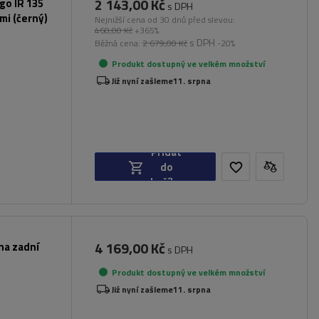
2 143,00 Kč
rgo IR 135
s DPH
mi (černý)
Nejnižší cena od 30 dnů před slevou:
460,00 Kč
+365%
s DPH
Běžná cena:
2 679,00 Kč
-20%
Produkt dostupný ve velkém množství
Již nyní zašleme
11. srpna
Přidat
do
košíku
4 169,00 Kč
na zadní
s DPH
Produkt dostupný ve velkém množství
Již nyní zašleme
11. srpna