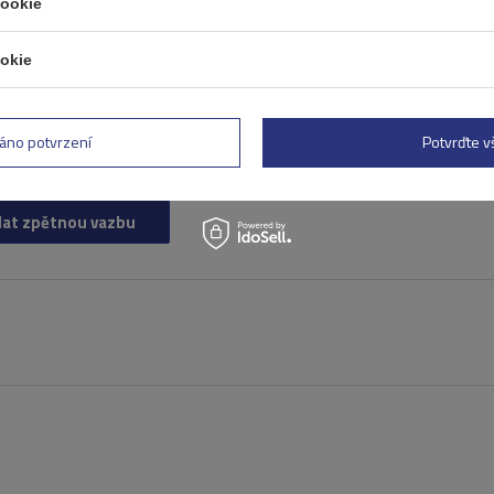
cookie
okie
áno potvrzení
Potvrďte 
lat zpětnou vazbu