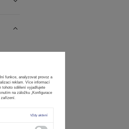
ní funkce, analyzovat provoz a
alizaci reklam. Více informací
m tohoto sdělení vyjadřujete
iknutím na záložku „Konfigurace
zařízení.
Vždy aktivní