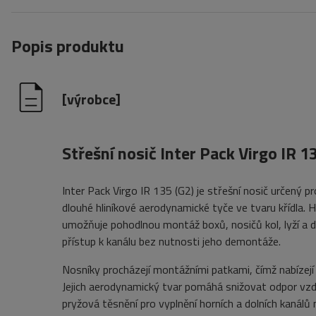
Popis produktu
[výrobce]
Střešní nosič Inter Pack Virgo IR 1
Inter Pack Virgo IR 135 (G2) je střešní nosič určený 
dlouhé hliníkové aerodynamické tyče ve tvaru křídla. 
umožňuje pohodlnou montáž boxů, nosičů kol, lyží a 
přístup k kanálu bez nutnosti jeho demontáže.
Nosníky procházejí montážními patkami, čímž nabízejí
Jejich aerodynamický tvar pomáhá snižovat odpor vzd
pryžová těsnění pro vyplnění horních a dolních kanálů 