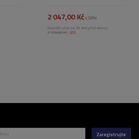
2 047,00 Kč
s DPH
Nejnižší cena od 30 dnů před slevou:
2 559,00 Kč
-20%
dresu
Zaregistrujte