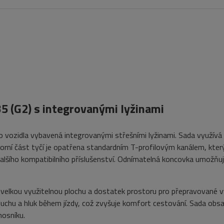
35 (G2) s integrovanými lyžinami
pro vozidla vybavená integrovanými střešními lyžinami. Sada využív
Horní část tyčí je opatřena standardním T-profilovým kanálem, kter
dalšího kompatibilního příslušenství. Odnímatelná koncovka umožňu
 velkou využitelnou plochu a dostatek prostoru pro přepravované v
uchu a hluk během jízdy, což zvyšuje komfort cestování. Sada obs
nosníku.