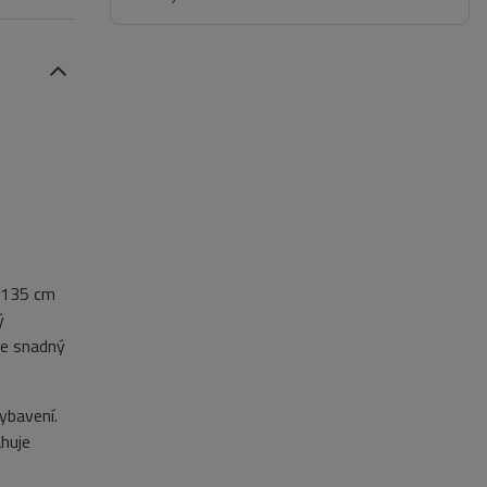
á 135 cm
ý
je snadný
ybavení.
ahuje