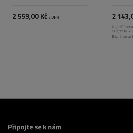
2 559,00 Kč
2 143,
s DPH
Nejnižší cen
460,00 Kč
+3
Běžná cena:
Připojte se k nám