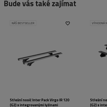
Bude vás také zajímat
NÁŠ BESTSELLER
VÝHODNÁ N
Střešní nosič Inter Pack Virgo IR 120
Střešní no
(G2) s integrovanými lyžinami
(G2) s int