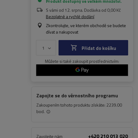
Produkt dostupný ve velkém množství
S vámi od
12. srpna
. Dodávka od
0,00 Kč
Bezplatné a rychlé dodání
Zkontrolujte, ve kterém obchodě se budete
dívat a nakupovat
Přidat do košíku
Můžete si také zakoupit prostřednictvím:
Zapojte se do věrnostního programu
Zakoupením tohoto produktu získáte:
2239.00
bod.
+420 210 013 020
Zavolejte nám