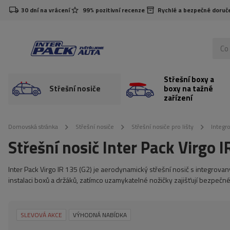
30 dní na vrácení
99% pozitivní recenze
Rychlé a bezpečné doruč
Střešní boxy a
Střešní nosiče
boxy na tažné
zařízení
Domovská stránka
Střešní nosiče
Střešní nosiče pro lišty
Integr
Střešní nosič Inter Pack Virgo 
Inter Pack Virgo IR 135 (G2) je aerodynamický střešní nosič s integrova
instalaci boxů a držáků, zatímco uzamykatelné nožičky zajišťují bezpečné
SLEVOVÁ AKCE
VÝHODNÁ NABÍDKA