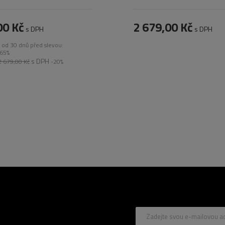
00 Kč
2 679,00 Kč
s DPH
s DPH
a od 30 dnů před slevou:
65%
s DPH
2 679,00 Kč
-20%
Zadejte svou e-mailovou a