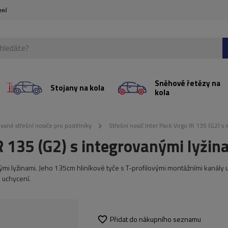
ení
Sněhové řetězy na
Stojany na kola
kola
ované střešní nosiče pro podélníky
Střešní nosič Inter Pack Virgo IR 135 (G2) s
IR 135 (G2) s integrovanými lyžin
nými lyžinami. Jeho 135cm hliníkové tyče s T-profilovými montážními kanály 
 uchycení.
Přidat do nákupního seznamu