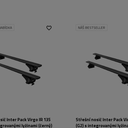
ABÍDKA
NÁŠ BESTSELLER
sič Inter Pack Virgo IR 135
Střešní nosič Inter Pack Vi
egrovanými lyžinami (černý)
(G2) s integrovanými lyžin