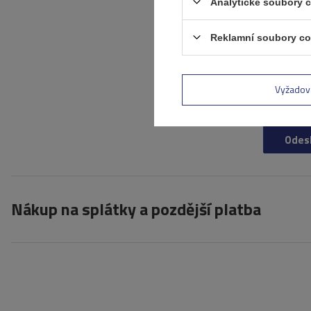
Přidejte vlastní
Analytické soubory 
obrázek produktu:
Reklamní soubory co
Vaše jméno
Vyžadov
Váš e-mail
Odes
Nákup na splátky a pozdější platba