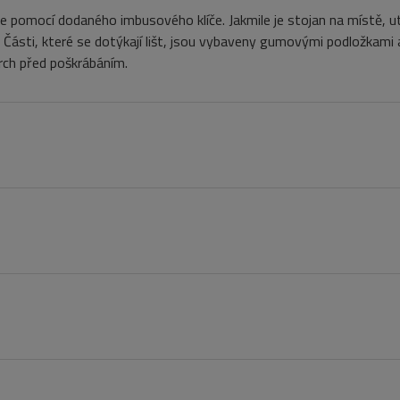
uje pomocí dodaného imbusového klíče. Jakmile je stojan na místě, 
 Části, které se dotýkají lišt, jsou vybaveny gumovými podložkami 
rch před poškrábáním.