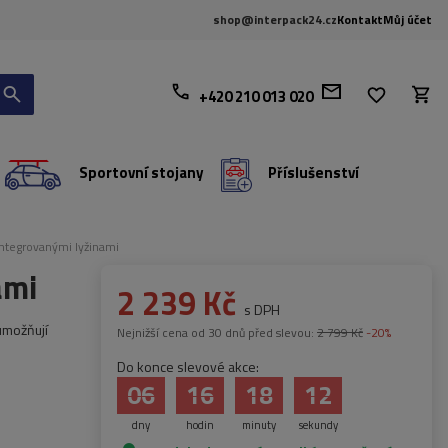
shop@interpack24.cz
Kontakt
Můj účet
+420 210 013 020
Sportovní stojany
Příslušenství
 integrovanými lyžinami
ami
2 239 Kč
s DPH
umožňují
Nejnižší cena od 30 dnů před slevou:
2 799 Kč
-20%
Do konce slevové akce:
06
16
18
11
dny
hodin
minuty
sekundy