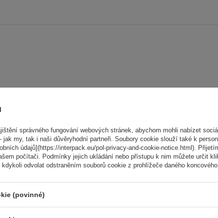
ů
aše hodnocení:
5/5
ištění správného fungování webových stránek, abychom mohli nabízet sociál
 jak my, tak i naši důvěryhodní partneři. Soubory cookie slouží také k person
ních údajů](https://interpack.eu/pol-privacy-and-cookie-notice.html). Přijetí
ašem počítači. Podmínky jejich ukládání nebo přístupu k nim můžete určit kl
 kdykoli odvolat odstraněním souborů cookie z prohlížeče daného koncového 
kie (povinné)