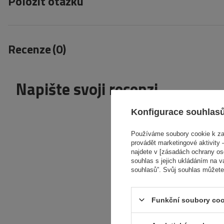
Položit otázku
Recenze
(0)
Napište svoji recenzi
Konfigurace souhlas
V
Používáme soubory cookie k zaj
provádět marketingové aktivity –
najdete v [zásadách ochrany osob
souhlas s jejich ukládáním na v
Obsah vašeho názoru
souhlasů”. Svůj souhlas můžete
Funkční soubory coo