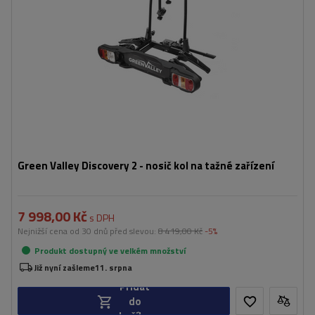
Vzdálenost mezi koly:
19 cm
skládací konstrukce zabírající méně místa
kompatibilní s elektrokoly
Green Valley Discovery 2 - nosič kol na tažné zařízení
7 998,00 Kč
s DPH
Nejnižší cena od 30 dnů před slevou:
8 419,00 Kč
-5%
Produkt dostupný ve velkém množství
Již nyní zašleme
11. srpna
Přidat
do