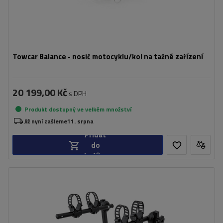
Towcar Balance - nosič motocyklu/kol na tažné zařízení
20 199,00 Kč
s DPH
Produkt dostupný ve velkém množství
Již nyní zašleme
11. srpna
Přidat
do
košíku
Počet jízdních kol:
2
Maximální hmotnost jízdního kola:
15 kg
Nosnost nosiče jízdních kol:
30 kg
Možnost naklápění pomocí jízdních
ne