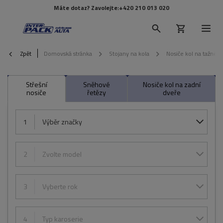
Máte dotaz? Zavolejte:
+420 210 013 020
Zpět
Domovská stránka
Stojany na kola
Nosiče kol na tažné z
Střešní
Sněhové
Nosiče kol na zadní
nosiče
řetězy
dveře
1
Výběr značky
2
Zvolte model
3
Vyberte rok
4
Typ karoserie