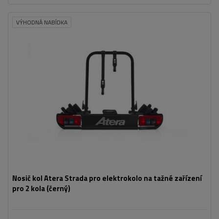
košíku
VÝHODNÁ NABÍDKA
Počet jízdních kol:
2
Maximální hmotnost jízdního kola:
30 kg
Nosnost plošiny pro jízdní kola:
60 kg
Maximální šířka rozchodu:
1150 mm
Vzdálenost mezi koly:
230 mm
kompatibilní s elektrokoly
rozšiřitelný o přídavný adaptér pro přepravu jízdního kola
Nosič kol Atera Strada pro elektrokolo na tažné zařízení
pro 2 kola (černý)