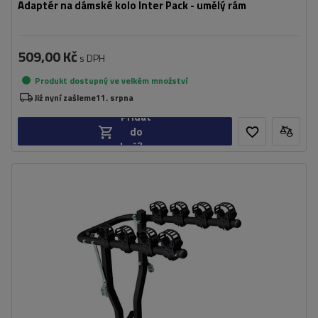
Adaptér na dámské kolo Inter Pack - umělý rám
509,00 Kč
s DPH
Produkt dostupný ve velkém množství
Již nyní zašleme
11. srpna
Přidat
do
košíku
Počet jízdních kol:
4
Maximální hmotnost jízdního kola:
15 kg
Nosnost nosiče jízdních kol:
50 kg
Možnost naklápění pomocí jízdních
ano
kol:
částečně skládací konstrukce pro snadné skladování
možnost naklápění plošiny i s jízdními koly