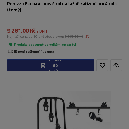
Peruzzo Parma 4 - nosič kol na tažné zařízení pro 4 kola
(černý)
9 281,00 Kč
s DPH
Nejnižší cena od 30 dnů před slevou:
9 769,00 Kč
-5%
Produkt dostupný ve velkém množství
Již nyní zašleme
11. srpna
Přidat
do
košíku
Počet jízdních kol:
3+1
Maximální hmotnost jízdního kola:
30 kg
Nosnost plošiny pro jízdní kola:
66,9 kg
Maximální šířka rozchodu:
1150 mm
Vzdálenost mezi koly:
180 mm
kompatibilní s elektrokoly