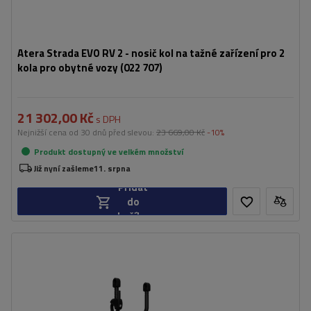
Atera Strada EVO RV 2 - nosič kol na tažné zařízení pro 2
kola pro obytné vozy (022 707)
21 302,00 Kč
s DPH
Nejnižší cena od 30 dnů před slevou:
23 669,00 Kč
-10%
Produkt dostupný ve velkém množství
Již nyní zašleme
11. srpna
Přidat
do
košíku
Vhodné pro:
GP SATURN
Maximální hmotnost jízdního kola:
30 kg
možnost přepravy dalších 2 jízdních kol
snadná a rychlá instalace