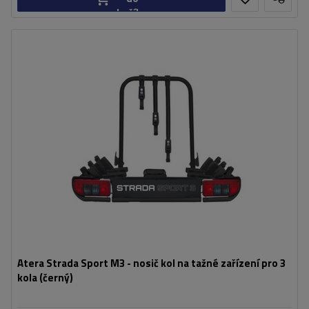
košíku
Počet jízdních kol:
3
Maximální hmotnost jízdního kola:
30 kg
Nosnost plošiny pro jízdní kola:
66,9 kg
Maximální šířka rozchodu:
1150 mm
Vzdálenost mezi koly:
180 mm
kompatibilní s elektrokoly
rozšiřitelný o přídavný adaptér pro přepravu jízdního kola
Atera Strada Sport M3 - nosič kol na tažné zařízení pro 3
kola (černý)