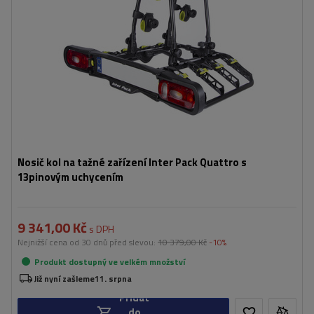
částečně skládací konstrukce pro snadné skladování
možnost naklápění plošiny i s jízdními koly
Nosič kol na tažné zařízení Inter Pack Quattro s
13pinovým uchycením
9 341,00 Kč
s DPH
Nejnižší cena od 30 dnů před slevou:
10 379,00 Kč
-10%
Produkt dostupný ve velkém množství
Již nyní zašleme
11. srpna
Přidat
do