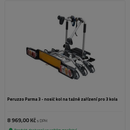
Počet jízdních kol:
3
Maximální hmotnost jízdního kola:
20 kg
Nosnost plošiny pro jízdní kola:
60 kg
Maximální šířka rozchodu:
1250 mm
Vzdálenost mezi koly:
170 mm
možnost naklápění plošiny i s jízdními koly
částečně skládací konstrukce pro snadné skladování
Peruzzo Parma 3 - nosič kol na tažné zařízení pro 3 kola
8 969,00 Kč
s DPH
Produkt dostupný ve velkém množství