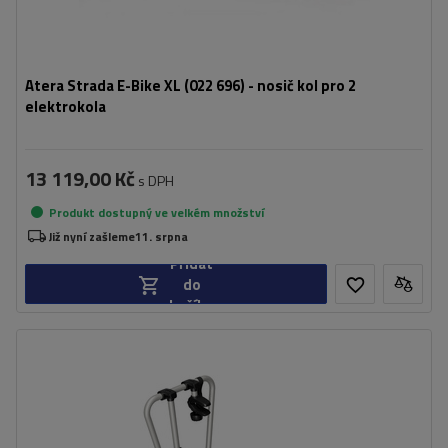
Atera Strada E-Bike XL (022 696) - nosič kol pro 2
elektrokola
13 119,00 Kč
s DPH
Produkt dostupný ve velkém množství
Již nyní zašleme
11. srpna
Přidat
do
košíku
Počet jízdních kol:
2
Maximální hmotnost jízdního kola:
30 kg
Nosnost plošiny pro jízdní kola:
60 kg
Maximální šířka rozchodu:
1350 mm