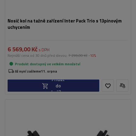
Nosič kol na tažné zařízení Inter Pack Trio s 13pinovým
uchycením
6 569,00 Kč
s DPH
Nejnižší cena od 30 dnů před slevou:
7 299,00 Kč
-10%
Produkt dostupný ve velkém množství
Již nyní zašleme
11. srpna
Přidat
do
košíku
Maximální hmotnost jízdního kola v
17 kg
adaptéru:
Uzamčení jízdního kola:
ano
umožňuje přepravu dalšího jízdního kola
snadná a rychlá instalace