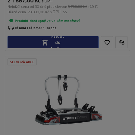
21 887,00 Kč
s DPH
Nejnižší cena od 30 dnů před slevou:
3 700,00 Kč
+491%
s DPH
Běžná cena:
23 039,00 Kč
-5%
Produkt dostupný ve velkém množství
Již nyní zašleme
11. srpna
Přidat
do
košíku
SLEVOVÁ AKCE
Počet jízdních kol:
2
Maximální hmotnost jízdního kola:
30 kg
Nosnost plošiny pro jízdní kola:
60 kg
Maximální šířka rozchodu:
1150 mm
Vzdálenost mezi koly:
190 mm
kompatibilní s elektrokoly
rozšiřitelný o přídavný adaptér pro přepravu jízdního kola