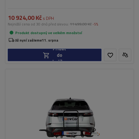
10 924,00 Kč
s DPH
Nejnižší cena od 30 dnů před slevou:
11 499,00 Kč
-5%
Produkt dostupný ve velkém množství
Již nyní zašleme
11. srpna
Přidat
do
košíku
Šířka:
180,8 cm
Hmotnost:
25 kg
Maximální nosnost:
75 kg
Montáž:
háček
do przewozu motocykla
stalowa konstrukcja