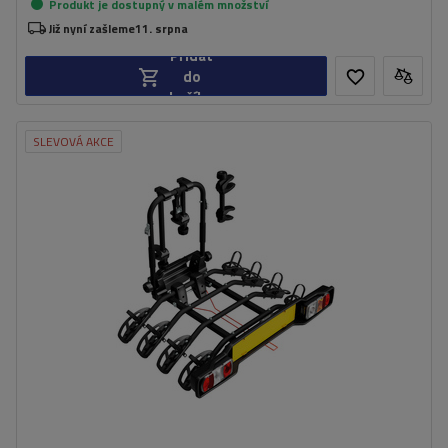
Produkt je dostupný v malém množství
Již nyní zašleme
11. srpna
Přidat
do
košíku
SLEVOVÁ AKCE
Počet jízdních kol:
4
Maximální hmotnost jízdního kola:
15 kg
Nosnost plošiny pro jízdní kola:
60 kg
Maximální šířka rozchodu:
1250 mm
Vzdálenost mezi koly:
170 mm
částečně skládací konstrukce pro snadné skladování
možnost naklápění plošiny i s jízdními koly