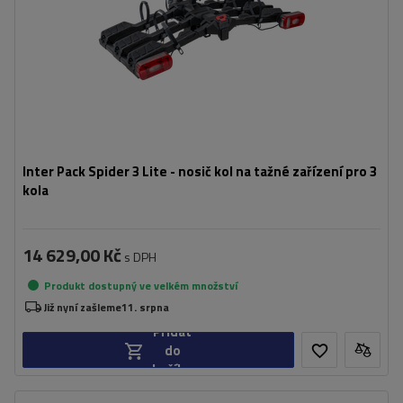
kompatibilní s elektrokoly
skládací konstrukce zabírající méně místa
Inter Pack Spider 3 Lite - nosič kol na tažné zařízení pro 3
kola
14 629,00 Kč
s DPH
Produkt dostupný ve velkém množství
Již nyní zašleme
11. srpna
Přidat
do
košíku