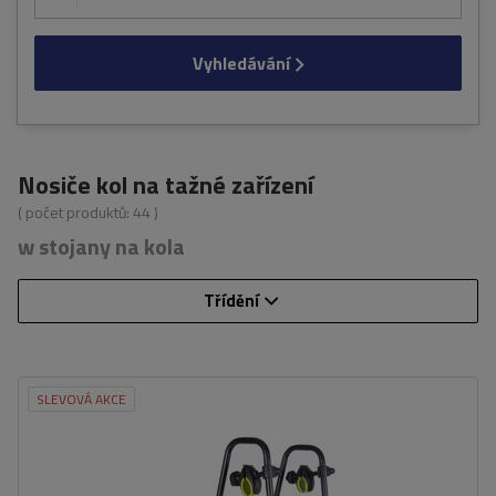
Vyhledávání
Nosiče kol na tažné zařízení
( počet produktů:
44
)
w stojany na kola
Třídění
SLEVOVÁ AKCE
Počet jízdních kol:
4
Maximální hmotnost jízdního kola:
15 kg
Nosnost plošiny pro jízdní kola:
60 kg
Maximální šířka rozchodu:
1140 mm