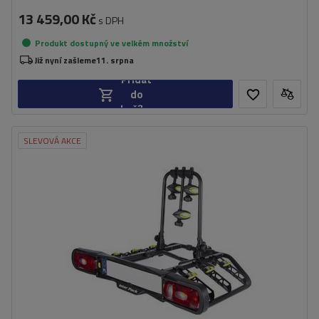
13 459,00 Kč
s DPH
Produkt dostupný ve velkém množství
Již nyní zašleme
11. srpna
Přidat
do
košíku
SLEVOVÁ AKCE
Počet jízdních kol:
3
Maximální hmotnost jízdního kola:
15 kg
Nosnost plošiny pro jízdní kola:
45 kg
Vzdálenost mezi koly:
1140 mm
možnost naklápění plošiny i s jízdními koly
částečně skládací konstrukce pro snadné skladování