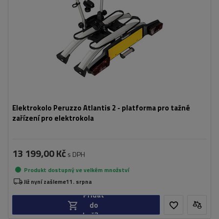
Vzdálenost mezi koly:
250 mm
kompatibilní s elektrokoly
rozšiřitelný o přídavný adaptér pro přepravu jízdního kola
Elektrokolo Peruzzo Atlantis 2 - platforma pro tažné
zařízení pro elektrokola
13 199,00 Kč
s DPH
Produkt dostupný ve velkém množství
Již nyní zašleme
11. srpna
Přidat
do
košíku