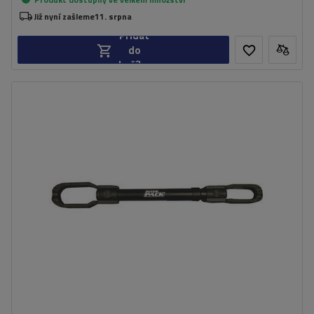
Již nyní zašleme
11. srpna
Přidat
do
košíku
Délka:
68 cm
Barva:
černá
instalace bez použití nářadí
teleskopický adaptér