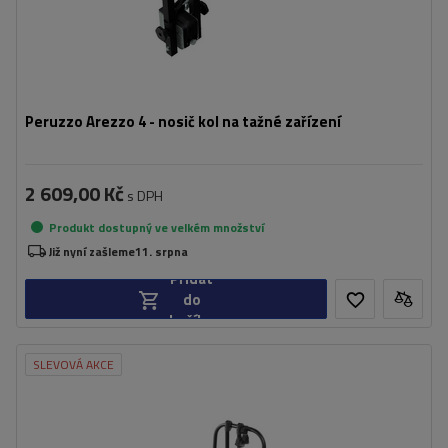
Peruzzo Arezzo 4 - nosič kol na tažné zařízení
2 609,00 Kč
s DPH
Produkt dostupný ve velkém množství
Již nyní zašleme
11. srpna
Přidat
do
košíku
SLEVOVÁ AKCE
Počet jízdních kol:
2
Maximální hmotnost jízdního kola:
30 kg
Nosnost plošiny pro jízdní kola:
60 kg
Maximální šířka rozchodu:
1200 mm