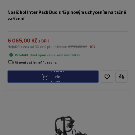
Nosič kol Inter Pack Duo s 13pinovým uchycením na tažné
zařízení
6 065,00 Kč
s DPH
Nejnižší cena od 30 dnů před slevou:
6 739,00 Kč
-10%
Produkt dostupný ve velkém množství
Již nyní zašleme
11. srpna
Přidat
do
košíku
Počet jízdních kol:
3
Maximální hmotnost jízdního kola:
30 kg
Nosnost plošiny pro jízdní kola:
60 kg
Maximální šířka rozchodu:
1390 mm
Vzdálenost mezi koly:
190 mm
,
220 mm