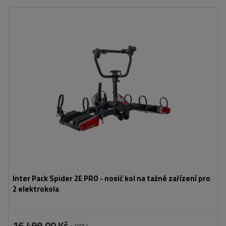
Počet jízdních kol:
2
Maximální hmotnost jízdního kola:
30 kg
Nosnost plošiny pro jízdní kola:
60 kg
Maximální šířka rozchodu:
1393 mm
Vzdálenost mezi koly:
300 mm
kompatibilní s elektrokoly
skládací konstrukce zabírající méně místa
Inter Pack Spider 2E PRO - nosič kol na tažné zařízení pro
2 elektrokola
16 499,00 Kč