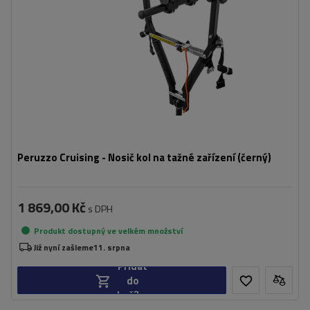
kol:
skládací konstrukce zabírající méně místa
lehká konstrukce
Peruzzo Cruising - Nosič kol na tažné zařízení (černý)
1 869,00 Kč
s DPH
Produkt dostupný ve velkém množství
Již nyní zašleme
11. srpna
Přidat
do
košíku