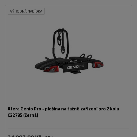
VÝHODNÁ NABÍDKA
Počet jízdních kol:
2
Maximální hmotnost jízdního kola:
30 kg
Nosnost plošiny pro jízdní kola:
60 kg
Maximální šířka rozchodu:
1310 mm
Vzdálenost mezi koly:
210 mm
kompatibilní s elektrokoly
skládací konstrukce zabírající méně místa
Atera Genio Pro - plošina na tažné zařízení pro 2 kola
022785 (černá)