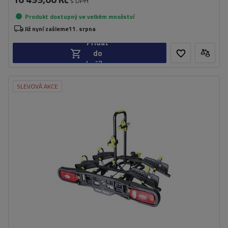
s DPH
Produkt dostupný ve velkém množství
Již nyní zašleme
11. srpna
Přidat
do
košíku
SLEVOVÁ AKCE
Počet jízdních kol:
2
Maximální hmotnost jízdního kola:
20 kg
Nosnost plošiny pro jízdní kola:
40 kg
Maximální šířka rozchodu:
1170 mm
Vzdálenost mezi koly:
280 mm
lehká konstrukce
možnost naklápění plošiny i s jízdními koly