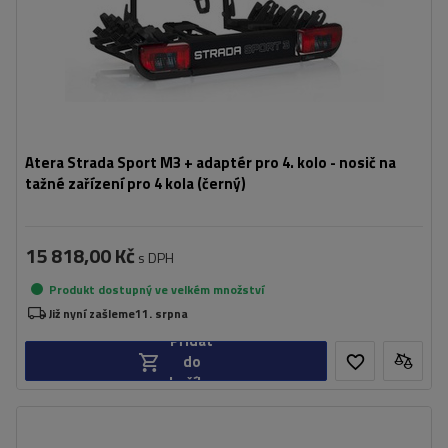
částečně skládací konstrukce pro snadné skladování
Atera Strada Sport M3 + adaptér pro 4. kolo - nosič na
tažné zařízení pro 4 kola (černý)
15 818,00 Kč
s DPH
Produkt dostupný ve velkém množství
Již nyní zašleme
11. srpna
Přidat
do
košíku
Počet jízdních kol:
4