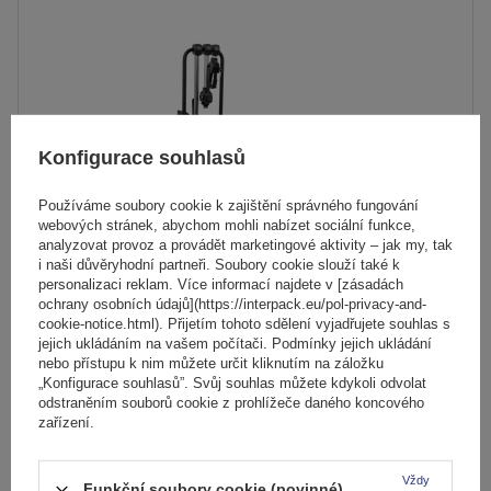
Maximální hmotnost jízdního kola:
20 kg
Nosnost plošiny pro jízdní kola:
60 kg
Maximální šířka rozchodu:
1190 mm
Vzdálenost mezi koly:
200 mm
składane ramiona
univerzální montážní systém
Konfigurace souhlasů
Používáme soubory cookie k zajištění správného fungování
webových stránek, abychom mohli nabízet sociální funkce,
analyzovat provoz a provádět marketingové aktivity – jak my, tak
i naši důvěryhodní partneři. Soubory cookie slouží také k
personalizaci reklam. Více informací najdete v [zásadách
ochrany osobních údajů](https://interpack.eu/pol-privacy-and-
Platforma rowerowa na hak WG-TPSF4 na 4 rowery
cookie-notice.html). Přijetím tohoto sdělení vyjadřujete souhlas s
jejich ukládáním na vašem počítači. Podmínky jejich ukládání
składana światła halogenowe
nebo přístupu k nim můžete určit kliknutím na záložku
„Konfigurace souhlasů”. Svůj souhlas můžete kdykoli odvolat
odstraněním souborů cookie z prohlížeče daného koncového
11 219,00 Kč
zařízení.
s DPH
Produkt dostupný ve velkém množství
Vždy
Funkční soubory cookie (povinné)