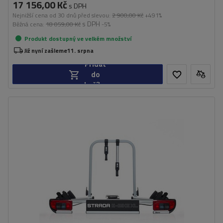
17 156,00 Kč
s DPH
Nejnižší cena od 30 dnů před slevou:
2 900,00 Kč
+491%
s DPH
Běžná cena:
18 059,00 Kč
-5%
Produkt dostupný ve velkém množství
Již nyní zašleme
11. srpna
Přidat
do
košíku
Počet jízdních kol:
2
Maximální hmotnost jízdního kola:
30 kg
Nosnost plošiny pro jízdní kola:
60 kg
Maximální šířka rozchodu:
1270 mm
Vzdálenost mezi koly:
230 mm
kompatibilní s elektrokoly
rozšiřitelný o přídavný adaptér pro přepravu jízdního kola