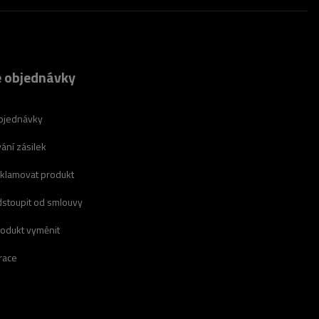
 objednávky
bjednávky
ání zásilek
eklamovat produkt
dstoupit od smlouvy
rodukt vyměnit
race