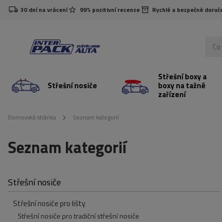
30 dní na vrácení
99% pozitivní recenze
Rychlé a bezpečné doruč
Střešní boxy a
Střešní nosiče
boxy na tažné
zařízení
Domovská stránka
Seznam kategorií
Seznam kategorií
Střešní nosiče
Střešní nosiče pro lišty
Střešní nosiče pro tradiční střešní nosiče