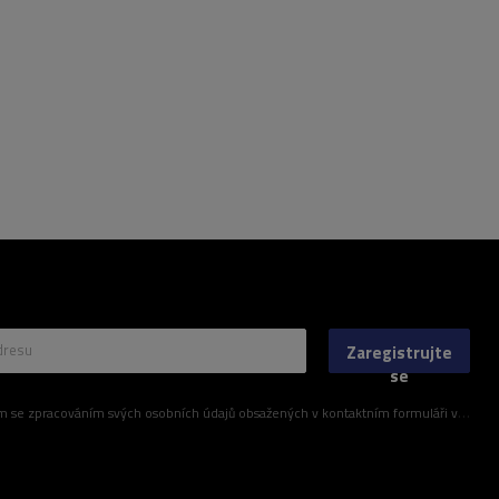
dresu
Zaregistrujte
se
ím svých osobních údajů obsažených v kontaktním formuláři v souladu s nařízením Evropského parlamentu a Rady (EU)