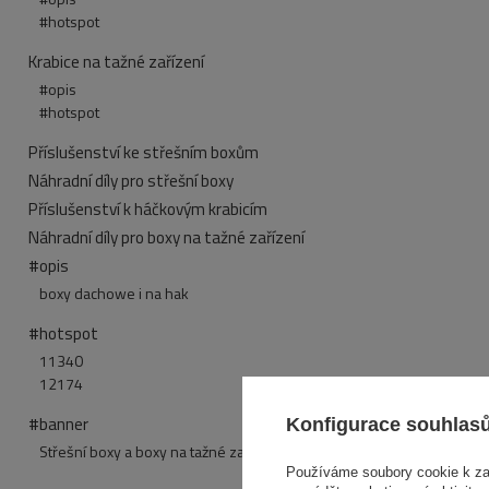
#hotspot
Krabice na tažné zařízení
#opis
#hotspot
Příslušenství ke střešním boxům
Náhradní díly pro střešní boxy
Příslušenství k háčkovým krabicím
Náhradní díly pro boxy na tažné zařízení
#opis
boxy dachowe i na hak
#hotspot
11340
12174
#banner
Konfigurace souhlas
Střešní boxy a boxy na tažné zařízení
Používáme soubory cookie k zaj