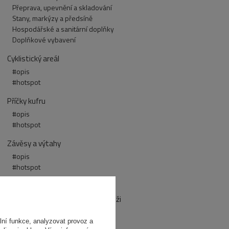
Přeprava, upevnění a skladování
Stany, markýzy a předsíně
Hospodářské a sanitární doplňky
Doplňkové vybavení
Cyklistický areál
#opis
#hotspot
Příčky kufru
#opis
#hotspot
Závěsy a výtahy
#opis
#hotspot
Tažná lana
Zabezpečení a zámky proti krádeži
Tažné háky a kryty
ní funkce, analyzovat provoz a
Nálepky | výstražné značky