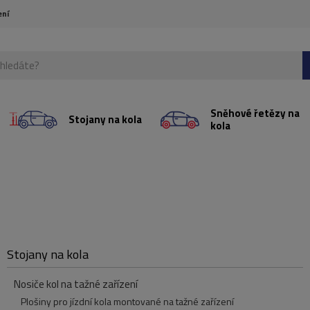
ení
Sněhové řetězy na
Stojany na kola
kola
Stojany na kola
Nosiče kol na tažné zařízení
Plošiny pro jízdní kola montované na tažné zařízení