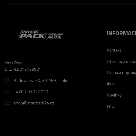
INFORMAC
Kontakt
Informace o ob
Inter Pack
DIČ: PL5213739921
Platba a doprav
Budowlana 30
, 20-469
, Lublin
Akce
+420 210 013 020
Novinky
shop@interpack24.cz
FAQ