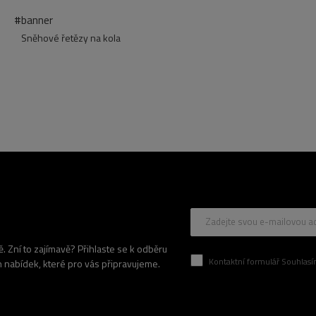
#banner
Sněhové řetězy na kola
Zadejte svou e-mailovou a
 Zní to zajímavě? Přihlaste se k odběru
Kontaktní formulář Souhlasím se zpracován
h nabídek, které pro vás připravujeme.