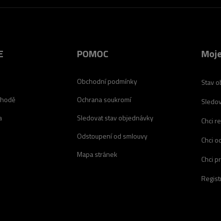
E
POMOC
Moje
Obchodní podmínky
Stav o
chodě
Ochrana soukromí
Sledov
a
Sledovat stav objednávky
Chci r
Odstoupení od smlouvy
Chci o
Mapa stránek
Chci p
Regist