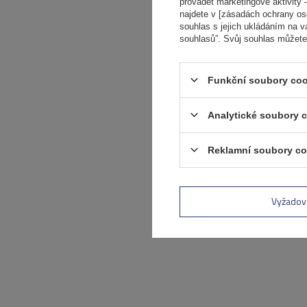
provádět marketingové aktivity –
najdete v [zásadách ochrany osob
souhlas s jejich ukládáním na v
souhlasů”. Svůj souhlas můžete
Funkční soubory coo
Analytické soubory 
Reklamní soubory co
Vyžadov