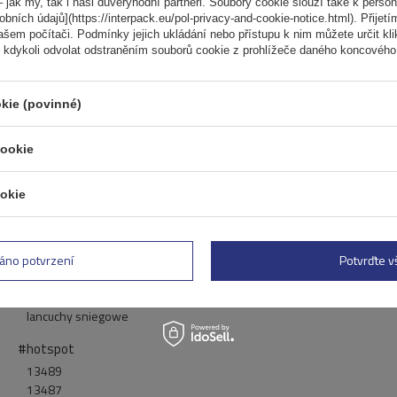
#hotspot
 jak my, tak i naši důvěryhodní partneři. Soubory cookie slouží také k person
ních údajů](https://interpack.eu/pol-privacy-and-cookie-notice.html). Přijetí
Polaire
ašem počítači. Podmínky jejich ukládání nebo přístupu k nim můžete určit kl
 kdykoli odvolat odstraněním souborů cookie z prohlížeče daného koncového 
#opis
#hotspot
kie (povinné)
Sněhové řetězy 13
Sněhové řetězy 19
cookie
Sněhové řetězy 18
Sněhové řetězy 17
okie
Sněhové řetězy 16
Sněhové řetězy 15
Sněhové řetězy 14
áno potvrzení
Potvrďte 
Příslušenství k sněhovým řetězům
#opis
lancuchy sniegowe
#hotspot
13489
13487