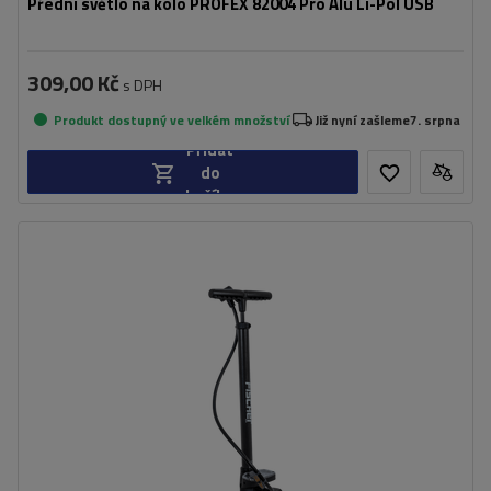
Přední světlo na kolo PROFEX 82004 Pro Alu Li-Pol USB
309,00 Kč
s DPH
Produkt dostupný ve velkém množství
Již nyní zašleme
7. srpna
Přidat
do
košíku