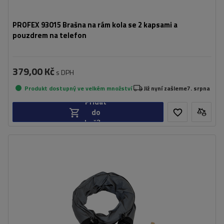
PROFEX 93015 Brašna na rám kola se 2 kapsami a
pouzdrem na telefon
379,00 Kč
s DPH
Produkt dostupný ve velkém množství
Již nyní zašleme
7. srpna
Přidat
do
košíku
Délka:
70 cm
Průměr:
18 mm