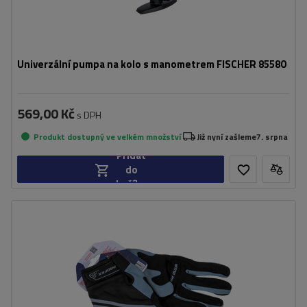
Univerzální pumpa na kolo s manometrem FISCHER 85580
569,00 Kč
s DPH
Produkt dostupný ve velkém množství
Již nyní zašleme
7. srpna
Přidat
do
košíku
Další funkce:
možnost obsluhy telefonu