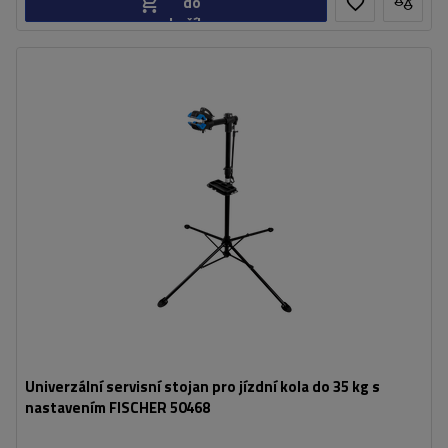
do
košíku
Další funkce:
skládací závěsná ramena
Maximální nosnost:
35 kg
Univerzální servisní stojan pro jízdní kola do 35 kg s
nastavením FISCHER 50468