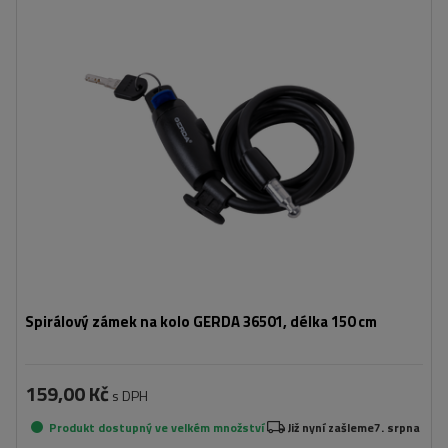
Délka:
150 cm
Průměr:
8 mm
Spirálový zámek na kolo GERDA 36501, délka 150 cm
159,00 Kč
s DPH
Produkt dostupný ve velkém množství
Již nyní zašleme
7. srpna