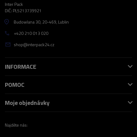
Inter Pack
DIČ: PL5213739921
Budowlana 30
, 20-469
, Lublin
+420 210 013 020
shop@interpack24.cz
INFORMACE
POMOC
Moje objednávky
Najděte nás: