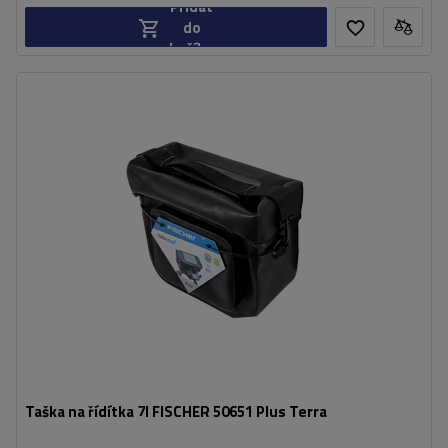
Přidat
do
košíku
Kapacita:
7 l
Taška na řídítka 7l FISCHER 50651 Plus Terra