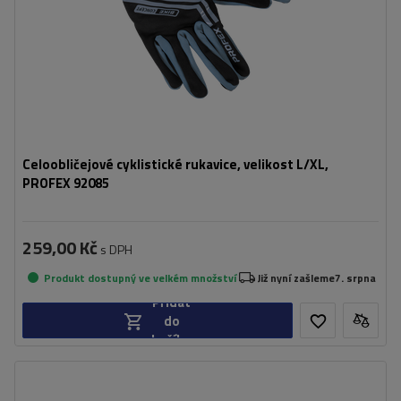
Celoobličejové cyklistické rukavice, velikost L/XL,
PROFEX 92085
259,00 Kč
s DPH
Produkt dostupný ve velkém množství
Již nyní zašleme
7. srpna
Přidat
do
košíku
Další funkce:
možnost obsluhy telefonu