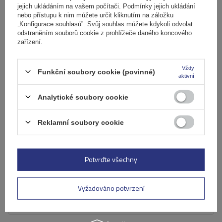
jejich ukládáním na vašem počítači. Podmínky jejich ukládání
nebo přístupu k nim můžete určit kliknutím na záložku
„Konfigurace souhlasů”. Svůj souhlas můžete kdykoli odvolat
odstraněním souborů cookie z prohlížeče daného koncového
zařízení.
Vždy
Funkční soubory cookie (povinné)
aktivní
Analytické soubory cookie
Reklamní soubory cookie
Skládací zámek na kolo 85 cm s rukojetí PROFEX 81640
539,00 Kč
Potvrďte všechny
s DPH
Produkt dostupný ve velkém množství
Již nyní zašleme
7. srpna
Vyžadováno potvrzení
Přidat
do
košíku