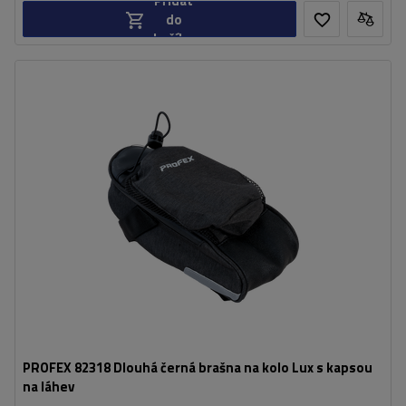
Přidat
do
košíku
Kapacita:
1 l
PROFEX 82318 Dlouhá černá brašna na kolo Lux s kapsou
na láhev