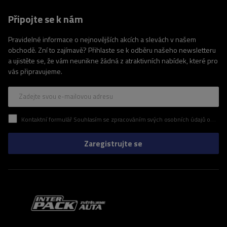
Připojte se k nám
Pravidelné informace o nejnovějších akcích a slevách v našem
obchodě. Zní to zajímavě? Přihlaste se k odběru našeho newsletteru
a ujistěte se, že vám neunikne žádná z atraktivních nabídek, které pro
vás připravujeme.
Zadejte svou e-mailovou adresu
Kontaktní formulář Souhlasím se zpracováním svých osobních údajů obsažených v kontaktním formuláři v souladu s nařízením Evropského parlamentu a Rady (EU)
Zaregistrujte se