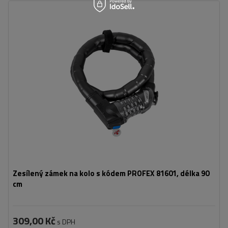
Další funkce:
podsvícený zámek
Délka:
90 cm
Průměr:
24 mm
Zesílený zámek na kolo s kódem PROFEX 81601, délka 90
cm
309,00 Kč
s DPH