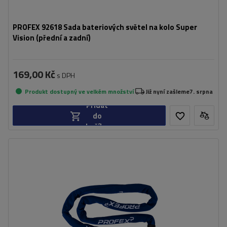
PROFEX 92618 Sada bateriových světel na kolo Super
Vision (přední a zadní)
169,00 Kč
s DPH
Produkt dostupný ve velkém množství
Již nyní zašleme
7. srpna
Přidat
do
košíku
Délka:
130 cm
Průměr:
6 mm