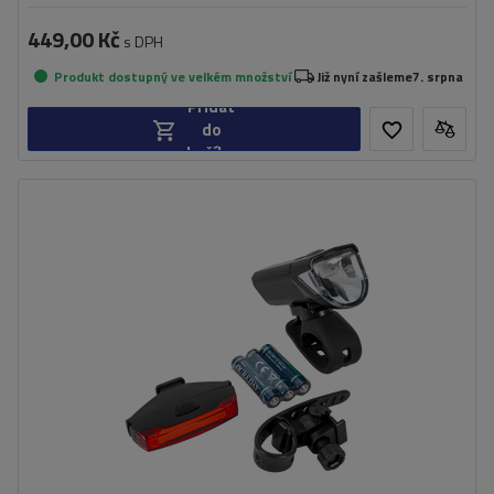
449,00 Kč
s DPH
Produkt dostupný ve velkém množství
Již nyní zašleme
7. srpna
Přidat
do
košíku
Zdroj světla:
LED
Třída těsnosti:
IPX4