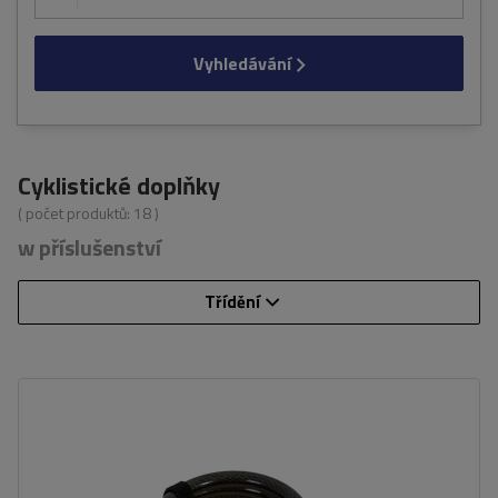
Vyhledávání
Cyklistické doplňky
( počet produktů:
18
)
w příslušenství
Třídění
Délka:
180 cm
Průměr:
14 mm