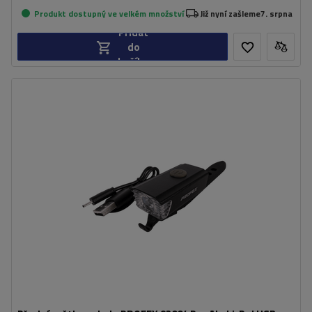
Produkt dostupný ve velkém množství
Již nyní zašleme
7. srpna
Přidat
do
košíku
Třída těsnosti:
IPX4