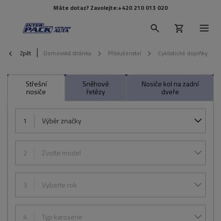
Máte dotaz? Zavolejte:
+420 210 013 020
Zpět
Domovská stránka
Příslušenství
Cyklistické doplňky
Střešní
Sněhové
Nosiče kol na zadní
nosiče
řetězy
dveře
1
Výběr značky
2
Zvolte model
3
Vyberte rok
4
Typ karoserie