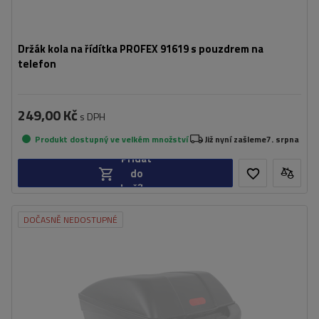
Držák kola na řídítka PROFEX 91619 s pouzdrem na
telefon
249,00 Kč
s DPH
Produkt dostupný ve velkém množství
Již nyní zašleme
7. srpna
Přidat
do
košíku
DOČASNĚ NEDOSTUPNÉ
Kapacita:
11 l