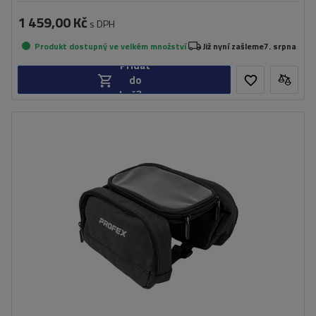
1 459,00 Kč
s DPH
Produkt dostupný ve velkém množství
Již nyní zašleme
7. srpna
Přidat
do
košíku
Kapacita:
1,8 l