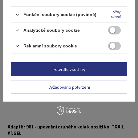
Přidat
do
Vždy
košíku
Funkční soubory cookie (povinné)
aktivní
Analytické soubory cookie
Reklamní soubory cookie
Potvrďte všechny
Vyžadováno potvrzení
Adaptér 961 - upevnění druhého kola k nosiči kol TRAIL
ANGEL