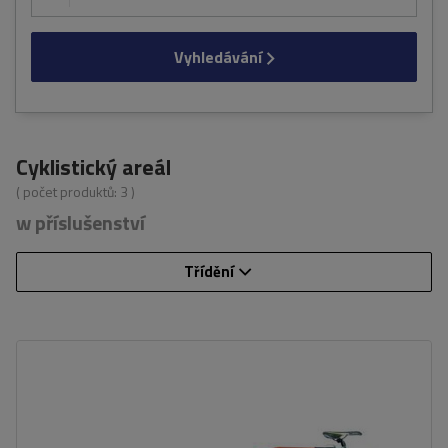
Vyhledávání
Cyklistický areál
( počet produktů:
3
)
w příslušenství
Třídění
Barva:
červená
Maximální nosnost:
45 kg
wspiera dziecko podczas podróży
stalowa konstrukcja