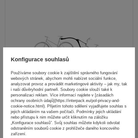
Barva:
černá
Maximální nosnost:
45 kg
wspiera dziecko podczas podróży
stalowa konstrukcja
Konfigurace souhlasů
Používáme soubory cookie k zajištění správného fungování
webových stránek, abychom mohli nabízet sociální funkce,
analyzovat provoz a provádět marketingové aktivity – jak my, tak
i naši důvěryhodní partneři. Soubory cookie slouží také k
personalizaci reklam. Více informací najdete v [zásadách
Trail Angel - Tažné zařízení pro dětské kolo (černé)
ochrany osobních údajů](https://interpack.eu/pol-privacy-and-
cookie-notice.html). Přijetím tohoto sdělení vyjadřujete souhlas s
jejich ukládáním na vašem počítači. Podmínky jejich ukládání
nebo přístupu k nim můžete určit kliknutím na záložku
1 889,00 Kč
s DPH
„Konfigurace souhlasů”. Svůj souhlas můžete kdykoli odvolat
odstraněním souborů cookie z prohlížeče daného koncového
Produkt dostupný ve velkém množství
Již nyní zašleme
7. srpna
zařízení.