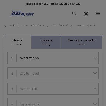
Máte dotaz? Zavolejte:
+420 210 013 020
Zpět
Domovská stránka
Příslušenství
Cyklistický areál
Střešní
Sněhové
Nosiče kol na zadní
nosiče
řetězy
dveře
1
Výběr značky
2
Zvolte model
3
Vyberte rok
4
Typ karoserie