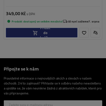
349,00 Kč
s DPH
Produkt dostupný ve velkém množství
Již nyní zašleme
7. srpna
Přidat
do
košíku
Připojte se k nám
Pravidelné informace o nejnovějších akcích a slevách v našem
obchodě. Zní to zajímavě? Přihlaste se k odběru našeho newsletteru
a ujistěte se, že vám neunikne žádná z atraktivních nabídek, které pro
vás připravujeme.
Zadejte svou e-mailovou adresu