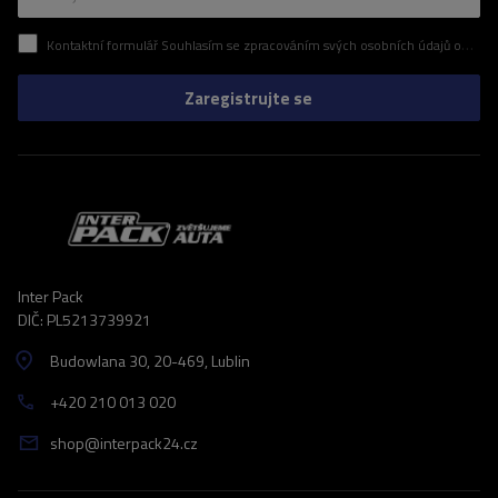
Kontaktní formulář Souhlasím se zpracováním svých osobních údajů obsažených v kontaktním formuláři v souladu s nařízením Evropského parlamentu a Rady (EU)
Zaregistrujte se
Inter Pack
DIČ: PL5213739921
Budowlana 30
, 20-469
, Lublin
+420 210 013 020
shop@interpack24.cz