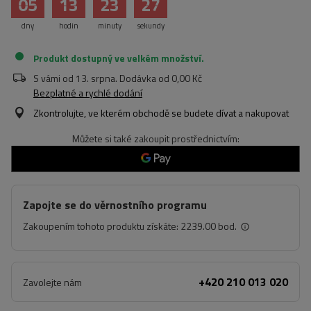
05
13
23
27
dny
hodin
minuty
sekundy
Produkt dostupný ve velkém množství
S vámi od
13. srpna
. Dodávka od
0,00 Kč
Bezplatné a rychlé dodání
Zkontrolujte, ve kterém obchodě se budete dívat a nakupovat
Můžete si také zakoupit prostřednictvím:
Zapojte se do věrnostního programu
Zakoupením tohoto produktu získáte:
2239.00 bod.
+420 210 013 020
Zavolejte nám