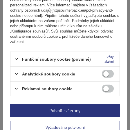
Výrobek je vhodný pro automobily
personalizaci reklam. Více informací najdete v [zásadách
ochrany osobních údajů](https://interpack.eu/pol-privacy-and-
Dodávka
cookie-notice.html). Přijetím tohoto sdělení vyjadřujete souhlas s
jejich ukládáním na vašem počítači. Podmínky jejich ukládání
nebo přístupu k nim můžete určit kliknutím na záložku
„Konfigurace souhlasů”. Svůj souhlas můžete kdykoli odvolat
Položit otázku
odstraněním souborů cookie z prohlížeče daného koncového
zařízení.
(0)
Recenze
Vždy
Funkční soubory cookie (povinné)
aktivní
Napište svoji recenzi
Analytické soubory cookie
Vaše hodnocení:
Reklamní soubory cookie
5/5
Potvrďte všechny
Obsah vašeho názoru
Vyžadováno potvrzení