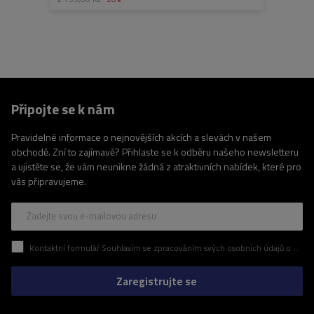
Připojte se k nám
Pravidelné informace o nejnovějších akcích a slevách v našem
obchodě. Zní to zajímavě? Přihlaste se k odběru našeho newsletteru
a ujistěte se, že vám neunikne žádná z atraktivních nabídek, které pro
vás připravujeme.
Zadejte svou e-mailovou adresu
Kontaktní formulář Souhlasím se zpracováním svých osobních údajů obsažených v kontaktním formuláři v souladu s nařízením Evropského parlamentu a Rady (EU)
Zaregistrujte se