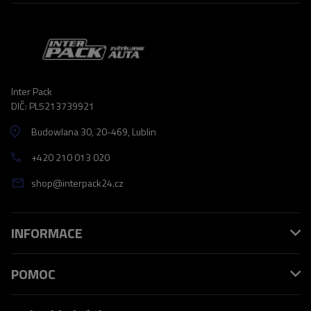
Inter Pack
DIČ: PL5213739921
Budowlana 30
, 20-469
, Lublin
+420 210 013 020
shop@interpack24.cz
INFORMACE
POMOC