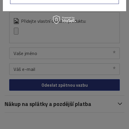
Přidejte vlastní obrázek produktu:
Vaše jméno
Váš e-mail
Odeslat zpětnou vazbu
Nákup na splátky a pozdější platba