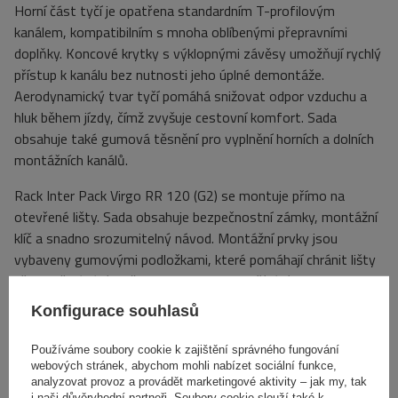
Horní část tyčí je opatřena standardním T-profilovým
kanálem, kompatibilním s mnoha oblíbenými přepravními
doplňky. Koncové krytky s výklopnými závěsy umožňují rychlý
přístup k kanálu bez nutnosti jeho úplné demontáže.
Aerodynamický tvar tyčí pomáhá snižovat odpor vzduchu a
hluk během jízdy, čímž zvyšuje cestovní komfort. Sada
obsahuje také gumová těsnění pro vyplnění horních a dolních
montážních kanálů.
Rack Inter Pack Virgo RR 120 (G2) se montuje přímo na
otevřené lišty. Sada obsahuje bezpečnostní zámky, montážní
klíč a snadno srozumitelný návod. Montážní prvky jsou
vybaveny gumovými podložkami, které pomáhají chránit lišty
před poškrábáním během instalace a používání.
Konfigurace souhlasů
Specifikace
Používáme soubory cookie k zajištění správného fungování
webových stránek, abychom mohli nabízet sociální funkce,
analyzovat provoz a provádět marketingové aktivity – jak my, tak
i naši důvěryhodní partneři. Soubory cookie slouží také k