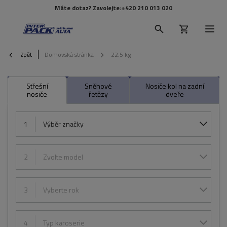
Máte dotaz? Zavolejte:
+420 210 013 020
Zpět
Domovská stránka
22,5 kg
Střešní
Sněhové
Nosiče kol na zadní
nosiče
řetězy
dveře
1
Výběr značky
2
Zvolte model
3
Vyberte rok
4
Typ karoserie