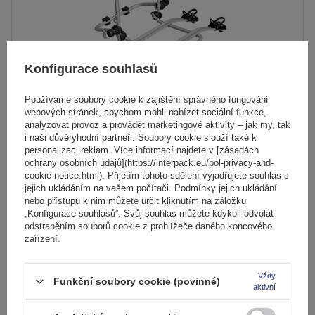
Konfigurace souhlasů
Používáme soubory cookie k zajištění správného fungování
webových stránek, abychom mohli nabízet sociální funkce,
analyzovat provoz a provádět marketingové aktivity – jak my, tak
Elektrokolo Peruzzo Firenze 2 - nosič kol na zadní
i naši důvěryhodní partneři. Soubory cookie slouží také k
personalizaci reklam. Více informací najdete v [zásadách
výklopné dveře
ochrany osobních údajů](https://interpack.eu/pol-privacy-and-
cookie-notice.html). Přijetím tohoto sdělení vyjadřujete souhlas s
jejich ukládáním na vašem počítači. Podmínky jejich ukládání
5 229,00 Kč
nebo přístupu k nim můžete určit kliknutím na záložku
s DPH
„Konfigurace souhlasů”. Svůj souhlas můžete kdykoli odvolat
odstraněním souborů cookie z prohlížeče daného koncového
Produkt dostupný ve velkém množství
zařízení.
Již nyní zašleme
11. srpna
Přidat
do
Vždy
Funkční soubory cookie (povinné)
aktivní
košíku