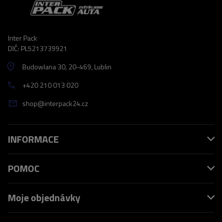
Inter Pack
DIČ: PL5213739921
Budowlana 30
, 20-469
, Lublin
+420 210 013 020
shop@interpack24.cz
INFORMACE
POMOC
Moje objednávky