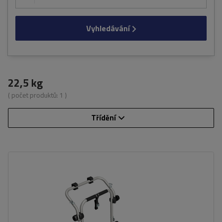
Vyhledávání
22,5 kg
( počet produktů:
1
)
Třídění
Počet jízdních kol:
2
Maximální hmotnost jízdního kola:
22,5 kg
Nosnost nosiče jízdních kol:
45 kg
kompatibilní s elektrokoly
hliníková konstrukce