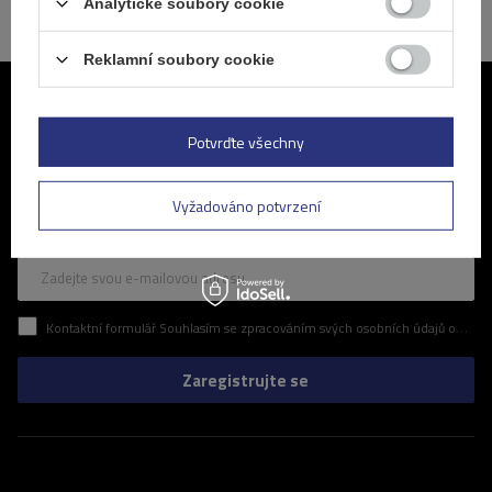
Analytické soubory cookie
Reklamní soubory cookie
Připojte se k nám
Potvrďte všechny
Pravidelné informace o nejnovějších akcích a slevách v našem
obchodě. Zní to zajímavě? Přihlaste se k odběru našeho newsletteru
a ujistěte se, že vám neunikne žádná z atraktivních nabídek, které pro
Vyžadováno potvrzení
vás připravujeme.
Zadejte svou e-mailovou adresu
Kontaktní formulář Souhlasím se zpracováním svých osobních údajů obsažených v kontaktním formuláři v souladu s nařízením Evropského parlamentu a Rady (EU)
Zaregistrujte se