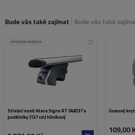
Bude vás také zajímat
Bude vás také zajím
VÝHODNÁ NABÍDKA
Střešní nosič Atera Signo RT 048237 s
Gumový kryt
podélníky (137 cm) hliníkový
109,00 