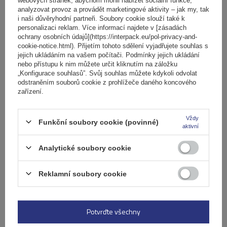
analyzovat provoz a provádět marketingové aktivity – jak my, tak
i naši důvěryhodní partneři. Soubory cookie slouží také k
Specifikace
personalizaci reklam. Více informací najdete v [zásadách
ochrany osobních údajů](https://interpack.eu/pol-privacy-and-
cookie-notice.html). Přijetím tohoto sdělení vyjadřujete souhlas s
Výrobek je vhodný pro automobily
jejich ukládáním na vašem počítači. Podmínky jejich ukládání
nebo přístupu k nim můžete určit kliknutím na záložku
„Konfigurace souhlasů”. Svůj souhlas můžete kdykoli odvolat
odstraněním souborů cookie z prohlížeče daného koncového
Položit otázku
zařízení.
(0)
Recenze
Vždy
Funkční soubory cookie (povinné)
aktivní
Analytické soubory cookie
Napište svoji recenzi
Reklamní soubory cookie
Vaše hodnocení:
5/5
Potvrďte všechny