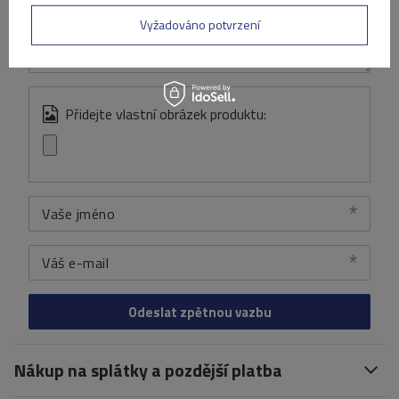
Obsah vašeho názoru
Vyžadováno potvrzení
Přidejte vlastní obrázek produktu:
Vaše jméno
Váš e-mail
Odeslat zpětnou vazbu
Nákup na splátky a pozdější platba