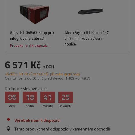
Atera RT 048400 stop pro
Atera Signo RT Black (137
integrované zábradlí
cm) - hliníkové střešní
nosiče
Produkt není k dispozici.
6 571 Kč
s DPH
Ušetříte
10.70%
(
787.00
Kč
), při zakoupení sady.
Nejnižší cena od 30 dnů před slevou:
1 109 Kč
+493%
Do konce slevové akce:
06
18
41
25
dny
hodin
minuty
sekundy
Výrobek není k dispozici
Tento produkt není k dispozici v kamenném obchodě