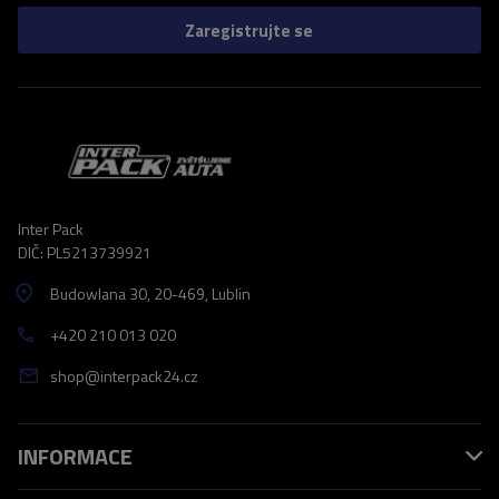
Zaregistrujte se
Inter Pack
DIČ: PL5213739921
Budowlana 30
, 20-469
, Lublin
+420 210 013 020
shop@interpack24.cz
INFORMACE