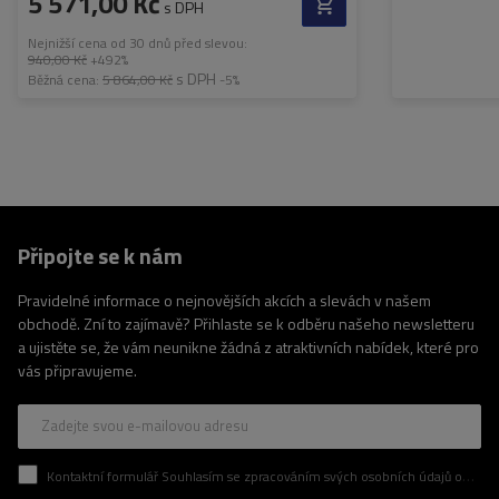
5 571,00 Kč
s DPH
Nejnižší cena od 30 dnů před slevou:
940,00 Kč
+492%
s DPH
Běžná cena:
5 864,00 Kč
-5%
Připojte se k nám
Pravidelné informace o nejnovějších akcích a slevách v našem
obchodě. Zní to zajímavě? Přihlaste se k odběru našeho newsletteru
a ujistěte se, že vám neunikne žádná z atraktivních nabídek, které pro
vás připravujeme.
Zadejte svou e-mailovou adresu
Kontaktní formulář Souhlasím se zpracováním svých osobních údajů obsažených v kontaktním formuláři v souladu s nařízením Evropského parlamentu a Rady (EU)