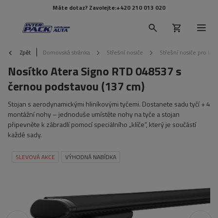
Máte dotaz? Zavolejte:
+420 210 013 020
Zpět
Domovská stránka
Střešní nosiče
Střešní nosiče pro lišt
Nosítko Atera Signo RTD 048537 s
černou podstavou (137 cm)
Stojan s aerodynamickými hliníkovými tyčemi. Dostanete sadu tyčí + 4
montážní nohy – jednoduše umístěte nohy na tyče a stojan
připevněte k zábradlí pomocí speciálního „klíče“, který je součástí
každé sady.
SLEVOVÁ AKCE
VÝHODNÁ NABÍDKA