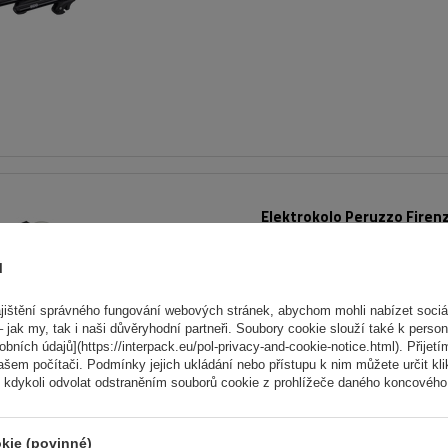
Elektrokolo Peruzzo Firenz
nosič kol na zadní výklopn
ů
Počet jízdních kol:
2
Maximální hmotnost jízdního kola:
ištění správného fungování webových stránek, abychom mohli nabízet sociál
Nosnost nosiče jízdních kol:
45 kg
 jak my, tak i naši důvěryhodní partneři. Soubory cookie slouží také k person
ních údajů](https://interpack.eu/pol-privacy-and-cookie-notice.html). Přijetí
kompatibilní s elektrokoly
ašem počítači. Podmínky jejich ukládání nebo přístupu k nim můžete určit kl
 kdykoli odvolat odstraněním souborů cookie z prohlížeče daného koncového 
hliníková konstrukce
kie (povinné)