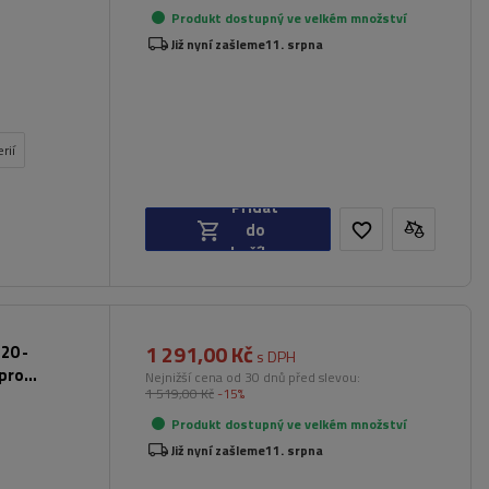
Produkt dostupný ve velkém množství
Již nyní zašleme
11. srpna
rií
Přidat
do
košíku
1 291,00 Kč
20 -
s DPH
 pro
Nejnižší cena od 30 dnů před slevou:
1 519,00 Kč
-15%
Produkt dostupný ve velkém množství
Již nyní zašleme
11. srpna