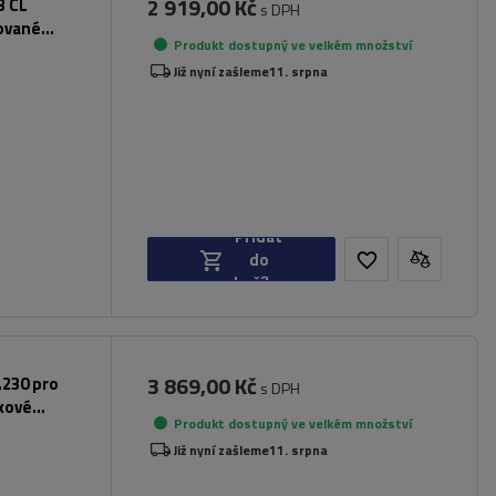
2 919,00 Kč
3 CL
s DPH
rované
Produkt dostupný ve velkém množství
Již nyní zašleme
11. srpna
Přidat
do
košíku
3 869,00 Kč
.230 pro
s DPH
íkové
Produkt dostupný ve velkém množství
Již nyní zašleme
11. srpna