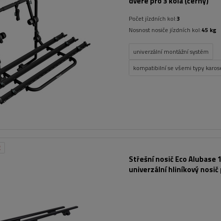
dveře pro 3 kola (černý)
Počet jízdních kol:
3
Nosnost nosiče jízdních kol:
45 kg
univerzální montážní systém
kompatibilní se všemi typy karose
E
Střešní nosič Eco Alubase 1
univerzální hliníkový nosič
otevřené lišty (černý)