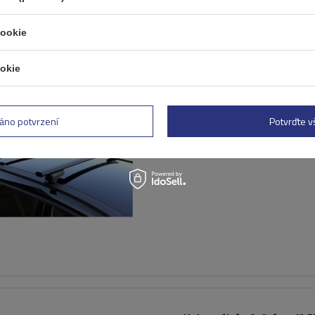
cookie
okie
Střešní nosič G3 CL 61.130
univerzální pro tradiční a
integrované ocelové zábra
áno potvrzení
Potvrďte 