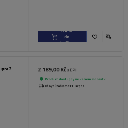
Přidat
do
košíku
2 189,00 Kč
upra 2
s DPH
Produkt dostupný ve velkém množství
Již nyní zašleme
11. srpna