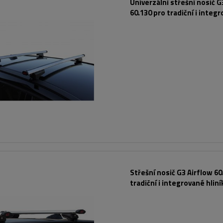
Univerzální střešní nosič G
60.130 pro tradiční i integ
hliníkové lyžiny
Střešní nosič G3 Airflow 60
tradiční i integrované hlin
lyžiny