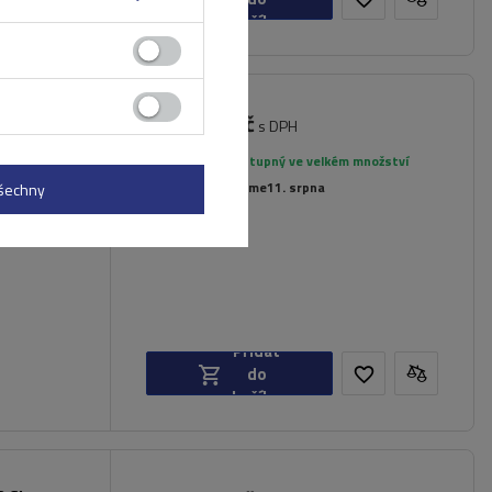
košíku
2 409,00 Kč
s DPH
Produkt dostupný ve velkém množství
dlí
Již nyní zašleme
11. srpna
všechny
Přidat
do
košíku