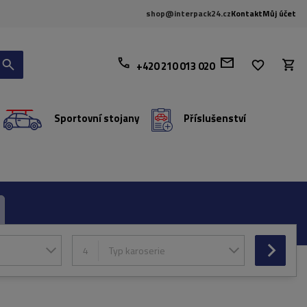
shop@interpack24.cz
Kontakt
Můj účet
+420 210 013 020
Sportovní stojany
Příslušenství
4
Typ karoserie