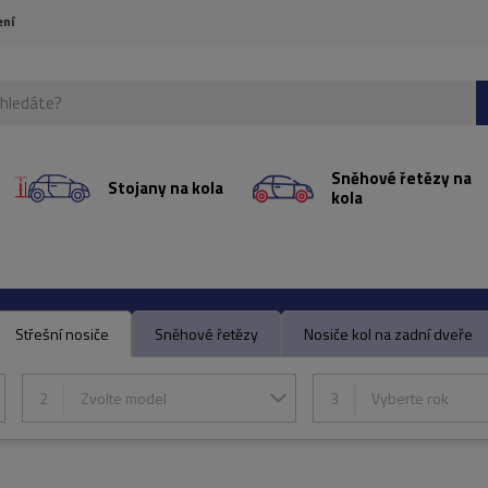
ení
Sněhové řetězy na
Stojany na kola
kola
Střešní nosiče
Sněhové řetězy
Nosiče kol na zadní dveře
2
Zvolte model
3
Vyberte rok