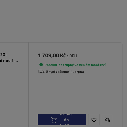
1 709,00 Kč
20 -
s DPH
ní nosič na
Produkt dostupný ve velkém množství
Již nyní zašleme
11. srpna
Přidat
do
košíku