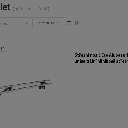
let
( počet produktů:
32
)
Zobrazit 30
snost
LER
Střešní nosič Eco Alubase 1
univerzální hliníkový střeš
podélníky