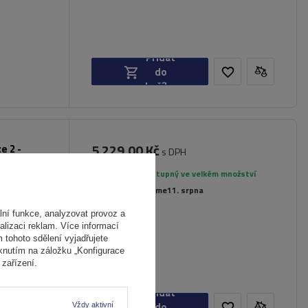
Přidat
do
košíku
5 229,00 Kč
e 2 -
s DPH
é dveře
Produkt dostupný ve velkém množství
Již nyní zašleme
11. srpna
22,5 kg
ní funkce, analyzovat provoz a
alizaci reklam. Více informací
m tohoto sdělení vyjadřujete
iknutím na záložku „Konfigurace
zařízení.
Přidat
do
Vždy aktivní