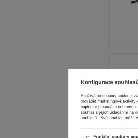
Konfigurace souhlas
Používáme soubory cookie k zaj
provádět marketingové aktivity –
najdete v [zásadách ochrany osob
souhlas s jejich ukládáním na v
souhlasů”. Svůj souhlas můžete
Funkční soubory coo