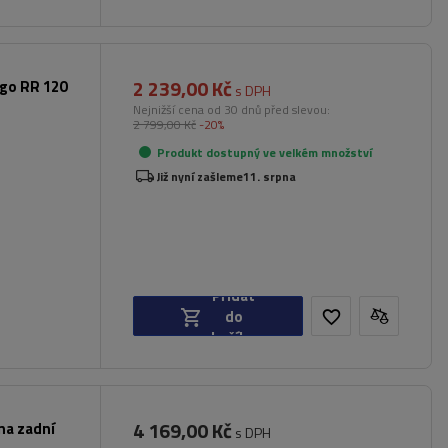
2 239,00 Kč
rgo RR 120
s DPH
Nejnižší cena od 30 dnů před slevou:
2 799,00 Kč
-20%
Produkt dostupný ve velkém množství
Již nyní zašleme
11. srpna
Přidat
do
košíku
4 169,00 Kč
na zadní
s DPH