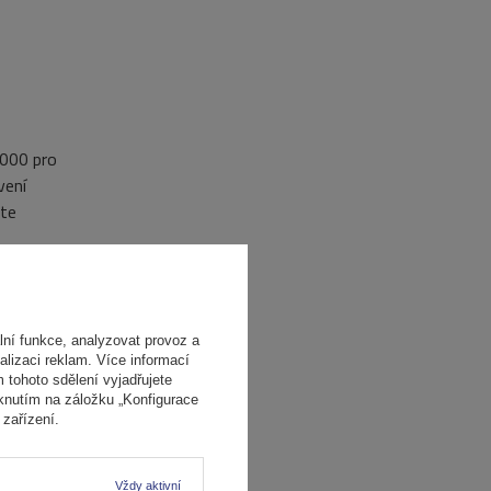
8000 pro
vení
ete
ní funkce, analyzovat provoz a
alizaci reklam. Více informací
m tohoto sdělení vyjadřujete
iknutím na záložku „Konfigurace
zařízení.
Vždy aktivní