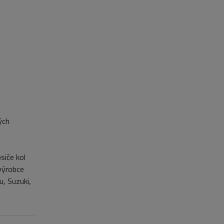
ých
siče kol
výrobce
u, Suzuki,