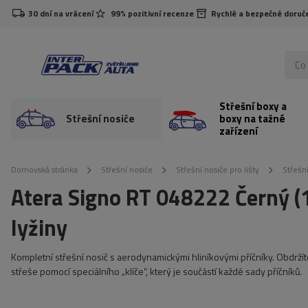
30 dní na vrácení
99% pozitivní recenze
Rychlé a bezpečné doruč
Střešní boxy a
Střešní nosiče
boxy na tažné
zařízení
Domovská stránka
Střešní nosiče
Střešní nosiče pro lišty
Střešní
Atera Signo RT 048222 Černý (1
lyžiny
Kompletní střešní nosič s aerodynamickými hliníkovými příčníky. Obdržít
střeše pomocí speciálního „klíče“, který je součástí každé sady příčníků.