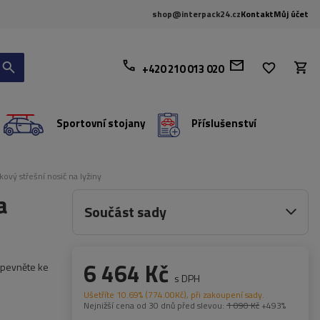
shop@interpack24.cz
Kontakt
Můj účet
+420 210 013 020
Sportovní stojany
Příslušenství
ový střešní nosič na lyžiny
a
Součást sady
6 464 Kč
řipevněte ke
s DPH
Ušetříte
10.69%
(
774.00
Kč
), při zakoupení sady.
Nejnižší cena od 30 dnů před slevou:
1 090 Kč
+493%