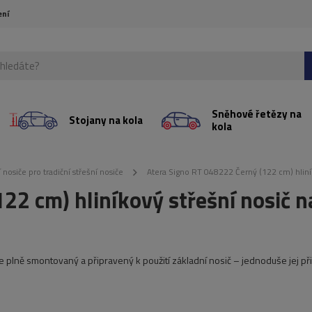
ení
Sněhové řetězy na
Stojany na kola
kola
 nosiče pro tradiční střešní nosiče
Atera Signo RT 048222 Černý (122 cm) hliník
22 cm) hliníkový střešní nosič n
e plně smontovaný a připravený k použití základní nosič – jednoduše jej p