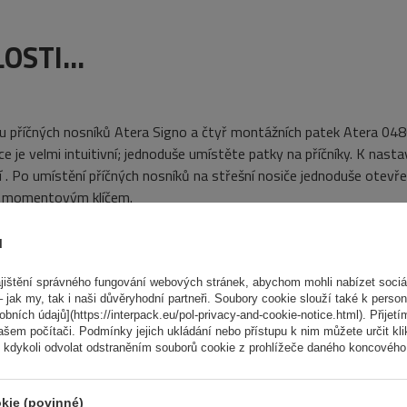
STI...
u příčných nosníků Atera Signo a čtyř montážních patek Atera 04
ce je velmi intuitivní; jednoduše umístěte patky na příčníky. K nasta
í
.
Po umístění příčných nosníků na střešní nosiče jednoduše otevř
 momentovým klíčem.
ů
ištění správného fungování webových stránek, abychom mohli nabízet sociál
 jak my, tak i naši důvěryhodní partneři. Soubory cookie slouží také k person
ních údajů](https://interpack.eu/pol-privacy-and-cookie-notice.html). Přijetí
ašem počítači. Podmínky jejich ukládání nebo přístupu k nim můžete určit kl
 kdykoli odvolat odstraněním souborů cookie z prohlížeče daného koncového 
kie (povinné)