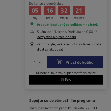
Do konce slevové akce:
05
16
32
20
dny
hodin
minuty
sekundy
Produkt dostupný ve velkém množství
S vámi od
13. srpna
. Dodávka od
0,00 Kč
Bezplatné a rychlé dodání
Zkontrolujte, ve kterém obchodě se budete
dívat a nakupovat
Přidat do košíku
Můžete si také zakoupit prostřednictvím:
Zapojte se do věrnostního programu
Zakoupením tohoto produktu získáte:
7238.00