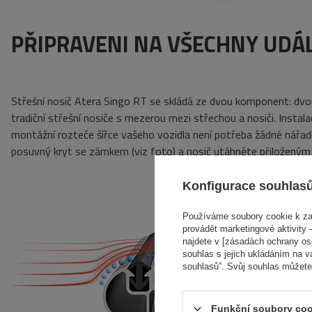
PŘIPRAVENI NA VŠECHNY UDÁLO
Střešní nosič Atera Singo RT se skládá ze dvou komponent: dvo
tradiční střešní nosiče s
mezerou mezi střechou a nosiči.
Instala
montážní rozteče šířce vašeho vozidla není
potřeba
žádné
nářad
posuvný kryt se zámkem
(viz foto)
a nosič utáhněte
přiloženým
Konfigurace souhlas
Používáme soubory cookie k zaj
provádět marketingové aktivity –
najdete v [zásadách ochrany osob
souhlas s jejich ukládáním na v
souhlasů”. Svůj souhlas můžete
Funkční soubory coo