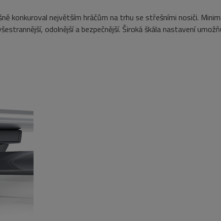
šně
konkuroval největším hráčům na trhu se střešními nosiči.
Minim
šestrannější, odolnější a bezpečnější.
Široká
škála nastavení
umožňu