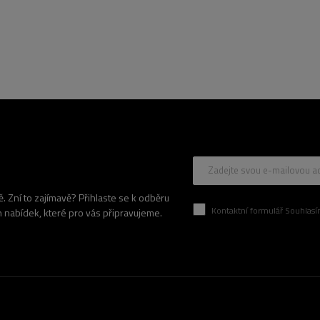
Zadejte svou e-mailovou a
 Zní to zajímavě? Přihlaste se k odběru
Kontaktní formulář Souhlasím se zpracován
h nabídek, které pro vás připravujeme.