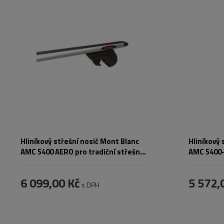
Hliníkový střešní nosič Mont Blanc
Hliníkový 
AMC 5400 AERO pro tradiční střešní
AMC 5400-A
nosiče
nosiče
6 099,00 Kč
5 572,
s DPH