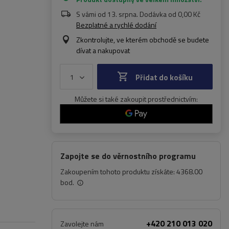
S vámi od
13. srpna
. Dodávka od
0,00 Kč
Bezplatné a rychlé dodání
Zkontrolujte, ve kterém obchodě se budete
dívat a nakupovat
Přidat do košíku
Můžete si také zakoupit prostřednictvím:
Zapojte se do věrnostního programu
Zakoupením tohoto produktu získáte:
4368.00
bod.
+420 210 013 020
Zavolejte nám