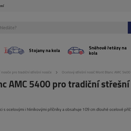
ení
Sněhové řetězy na
Stojany na kola
kola
 nosiče pro tradiční střešní nosiče
Ocelový střešní nosič Mont Blanc AMC 5400 p
nc AMC 5400 pro tradiční střešní
ci s ocelovými i hliníkovými příčníky a obsahuje 109 cm dlouhé ocelové příčn