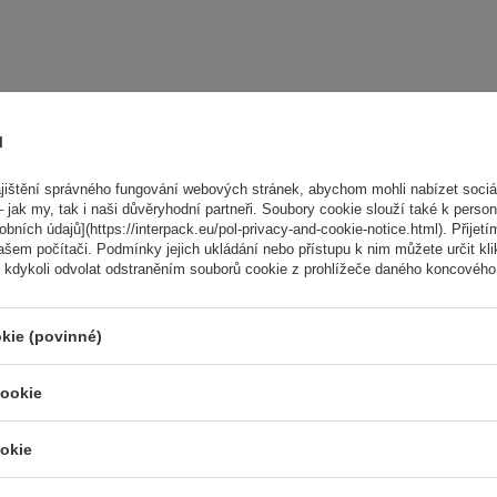
aše hodnocení:
5/5
ů
ištění správného fungování webových stránek, abychom mohli nabízet sociál
 jak my, tak i naši důvěryhodní partneři. Soubory cookie slouží také k person
ních údajů](https://interpack.eu/pol-privacy-and-cookie-notice.html). Přijetí
ašem počítači. Podmínky jejich ukládání nebo přístupu k nim můžete určit kl
 kdykoli odvolat odstraněním souborů cookie z prohlížeče daného koncového 
kie (povinné)
cookie
okie