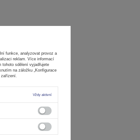
ní funkce, analyzovat provoz a
alizaci reklam. Více informací
m tohoto sdělení vyjadřujete
iknutím na záložku „Konfigurace
zařízení.
Vždy aktivní