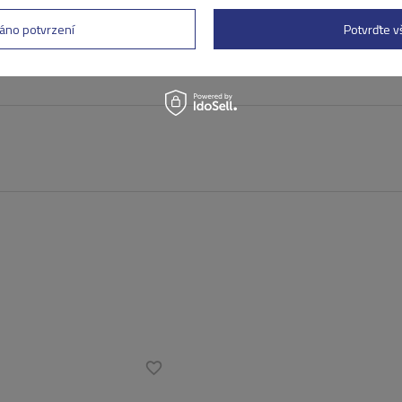
áno potvrzení
Potvrďte 
lat zpětnou vazbu