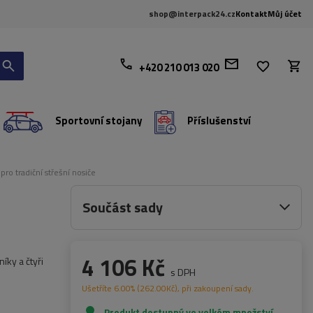
shop@interpack24.cz
Kontakt
Můj účet
+420 210 013 020
Sportovní stojany
Příslušenství
ro tradiční střešní nosiče
Součást sady
4 106 Kč
íky a čtyři
s DPH
Ušetříte
6.00%
(
262.00
Kč
), při zakoupení sady.
Produkt dostupný ve velkém množství