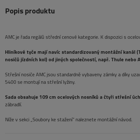
Popis produktu
AMC je řada regálů střední cenové kategorie. K dispozici s ocelov
Hliníkové tyče mají navíc standardizovaný montážní kanál (T-
nosičů jízdních kol) od jiných společností, např. Thule nebo 
Střešní nosiče AMC jsou standardně vybaveny zámky a díky uza
5400 se montují na střešní lyžiny.
Sada obsahuje 109 cm ocelových nosníků a čtyři střešní úch
zábradlí.
Níže v sekci „Soubory ke stažení“ naleznete montážní návod.