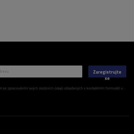
dresu
Zaregistrujte
se
ím svých osobních údajů obsažených v kontaktním formuláři v souladu s nařízením Evropského parlamentu a Rady (EU)