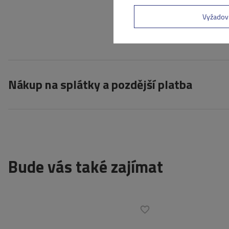
Váš e-mail
Vyžadov
Odes
Nákup na splátky a pozdější platba
Bude vás také zajímat