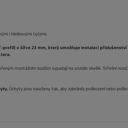
ými i hliníkovými tyčemi.
profil) o šířce 23 mm, který umožňuje instalaci příslušenství 
Atera.
vřeným montážním bodům vypadají na vozidle skvěle. Střešní nosi
yty.
Úchyty jsou navrženy tak, aby zabránily poškození nebo poškr