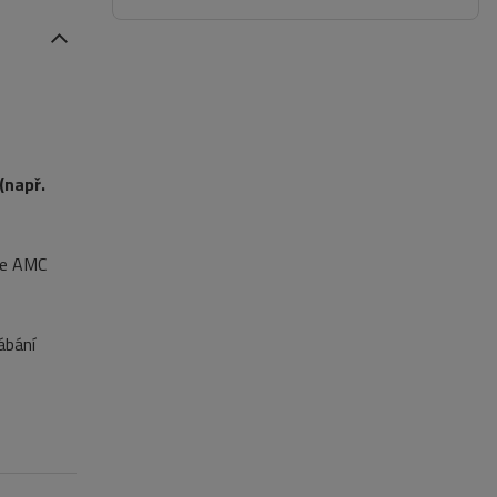
(např.
če AMC
ábání