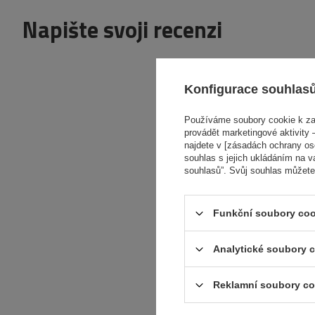
Napište svoji recenzi
V
Konfigurace souhlas
Používáme soubory cookie k zaj
provádět marketingové aktivity –
Obsah vašeho názoru
najdete v [zásadách ochrany osob
souhlas s jejich ukládáním na v
souhlasů”. Svůj souhlas můžete
Funkční soubory coo
Přidejte vlastní
obrázek produktu:
Analytické soubory 
Vaše jméno
Reklamní soubory co