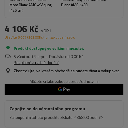
Mont Blanc AMC 49&quot;
Blanc AMC 5400
(125 cm)
4 106 Kč
s DPH
Ušetříte
6.00%
(
262.00
Kč
), při zakoupení sady.
Produkt dostupný ve velkém množství
S vámi od
13. srpna
. Dodávka od
0,00 Kč
Bezplatné a rychlé dodání
Zkontrolujte, ve kterém obchodě se budete dívat a nakupovat
Můžete si také zakoupit prostřednictvím:
Zapojte se do věrnostního programu
Zakoupením tohoto produktu získáte:
4368.00 bod.