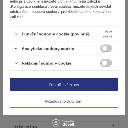
nebo přístupu k nim můžete určit kliknutím na záložku
„Konfigurace souhlasů”. Svůj souhlas můžete kdykoli odvolat
odstraněním souborů cookie z prohlížeče daného koncového
Napište svoji recenzi
zařízení.
Vaše hodnocení:
Vždy
Funkční soubory cookie (povinné)
5/5
aktivní
Analytické soubory cookie
Obsah vašeho názoru
Reklamní soubory cookie
Potvrďte všechny
Přidejte vlastní obrázek produktu:
Vyžadováno potvrzení
Vaše jméno