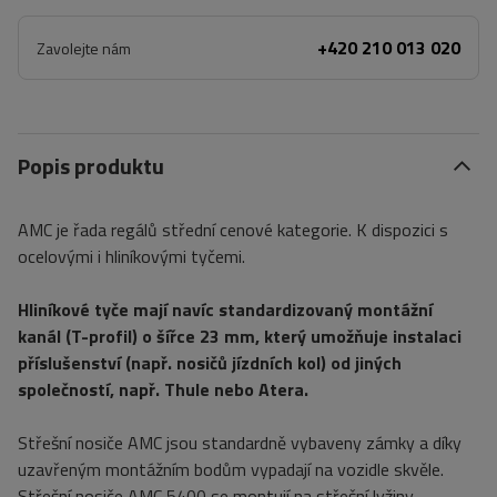
+420 210 013 020
Zavolejte nám
Popis produktu
AMC je řada regálů střední cenové kategorie. K dispozici s
ocelovými i hliníkovými tyčemi.
Hliníkové tyče mají navíc standardizovaný montážní
kanál (T-profil) o šířce 23 mm, který umožňuje instalaci
příslušenství (např. nosičů jízdních kol) od jiných
společností, např. Thule nebo Atera.
Střešní nosiče AMC jsou standardně vybaveny zámky a díky
uzavřeným montážním bodům vypadají na vozidle skvěle.
Střešní nosiče AMC 5400 se montují na střešní lyžiny.