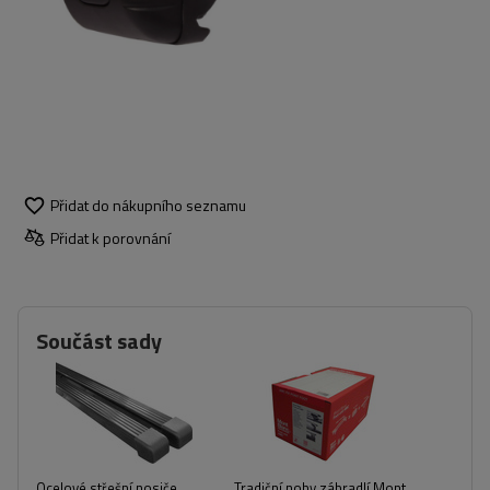
Přidat do nákupního seznamu
Přidat k porovnání
Součást sady
Ocelové střešní nosiče
Tradiční nohy zábradlí Mont