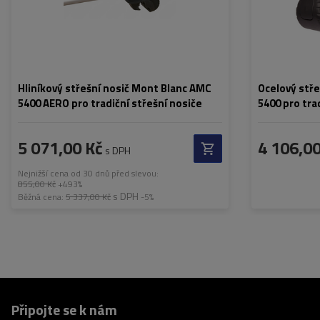
Hliníkový střešní nosič Mont Blanc AMC
Ocelový stř
5400 AERO pro tradiční střešní nosiče
5400 pro tra
5 071,00 Kč
4 106,00
s DPH
Nejnižší cena od 30 dnů před slevou:
855,00 Kč
+493%
s DPH
Běžná cena:
5 337,00 Kč
-5%
Připojte se k nám