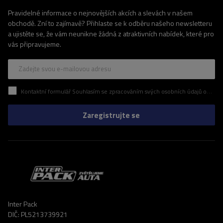
Pravidelné informace o nejnovějších akcích a slevách v našem
obchodě. Zní to zajímavě? Přihlaste se k odběru našeho newsletteru
a ujistěte se, že vám neunikne žádná z atraktivních nabídek, které pro
vás připravujeme.
Zadejte svou e-mailovou adresu
Kontaktní formulář Souhlasím se zpracováním svých osobních údajů obsažených v kontaktním formuláři v souladu s nařízením Evropského parlamentu a Rady (EU)
Zaregistrujte se
Inter Pack
DIČ: PL5213739921