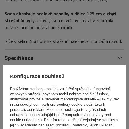
Sada obsahuje ocelové nosníky o délce 125 cm a čtyři
střešní úchyty.
Úchyty jsou navrženy tak, aby zabránily
poškození nebo poškrábání zábradlí.
Níže v sekci „Soubory ke stažení“ naleznete montážní návod.
Specifikace
Výrobek je vhodný pro automobily
Konfigurace souhlasů
Používáme soubory cookie k zajištění správného fungování
Dodávka
webových stránek, abychom mohli nabízet sociální funkce,
analyzovat provoz a provádět marketingové aktivity – jak my, tak
i naši důvěryhodní partneři. Soubory cookie slouží také k
Položit otázku
personalizaci reklam. Více informací najdete v [zásadách
ochrany osobních údajů](https://interpack.eu/pol-privacy-and-
cookie-notice.html). Přijetím tohoto sdělení vyjadřujete souhlas s
(0)
Recenze
jejich ukládáním na vašem počítači. Podmínky jejich ukládání