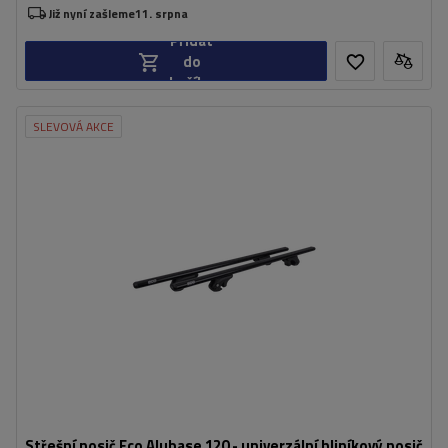
Již nyní zašleme
11. srpna
Přidat
do
košíku
SLEVOVÁ AKCE
Střešní nosič Eco Alubase 120 - univerzální hliníkový nosič