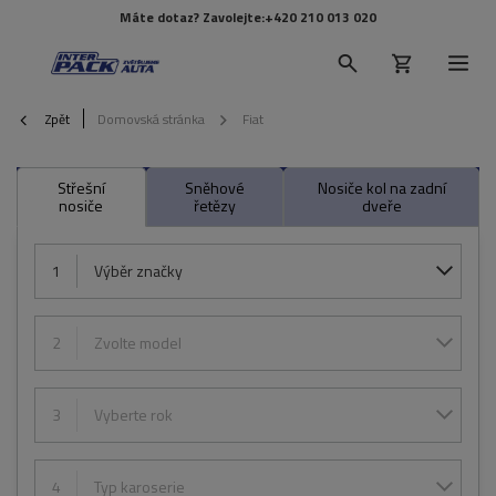
Máte dotaz? Zavolejte:
+420 210 013 020
Zpět
Domovská stránka
Fiat
Střešní
Sněhové
Nosiče kol na zadní
nosiče
řetězy
dveře
1
Výběr značky
2
Zvolte model
3
Vyberte rok
4
Typ karoserie