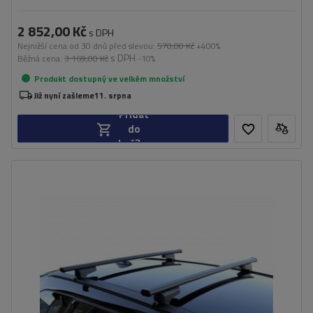
2 852,00 Kč
s DPH
Nejnižší cena od 30 dnů před slevou:
570,00 Kč
+400%
s DPH
Běžná cena:
3 169,00 Kč
-10%
Produkt dostupný ve velkém množství
Již nyní zašleme
11. srpna
Přidat
do
košíku