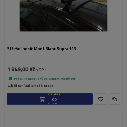
Střešní nosič Mont Blanc Supra 113
1 849,00 Kč
s DPH
Produkt dostupný ve velkém množství
Již nyní zašleme
11. srpna
Přidat
do
košíku