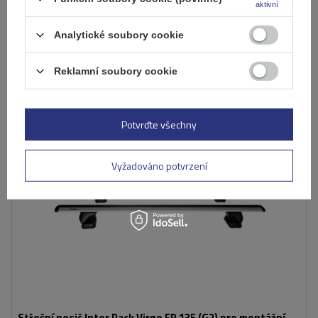
aktivní
Již nyní zašleme
11. srpna
Přidat
Analytické soubory cookie
do
košíku
Reklamní soubory cookie
SLEVOVÁ AKCE
Potvrďte všechny
Vyžadováno potvrzení
Střešní nosič Inter Pack Virgo FP 135 (G2) pro montážní