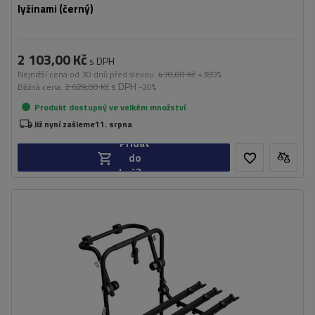
lyžinami (černý)
2 103,00 Kč
s DPH
Nejnižší cena od 30 dnů před slevou:
430,00 Kč
+389%
s DPH
Běžná cena:
2 629,00 Kč
-20%
Produkt dostupný ve velkém množství
Již nyní zašleme
11. srpna
Přidat
do
košíku
Počet jízdních kol:
3
Nosnost nosiče jízdních kol:
45 kg
univerzální montážní systém
kompatibilní se všemi typy karoserií