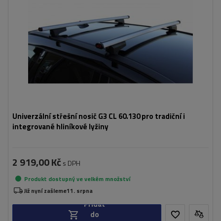
Univerzální střešní nosič G3 CL 60.130 pro tradiční i
integrované hliníkové lyžiny
2 919,00 Kč
s DPH
Produkt dostupný ve velkém množství
Již nyní zašleme
11. srpna
Přidat
do