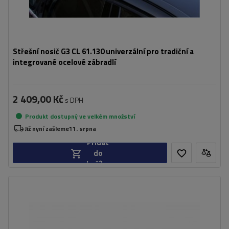
Střešní nosič G3 CL 61.130 univerzální pro tradiční a
integrované ocelové zábradlí
2 409,00 Kč
s DPH
Produkt dostupný ve velkém množství
Již nyní zašleme
11. srpna
Přidat
do
košíku