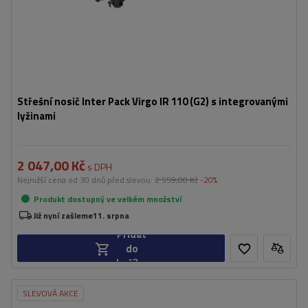
Střešní nosič Inter Pack Virgo IR 110 (G2) s integrovanými
lyžinami
2 047,00 Kč
s DPH
Nejnižší cena od 30 dnů před slevou:
2 559,00 Kč
-20%
Produkt dostupný ve velkém množství
Již nyní zašleme
11. srpna
Přidat
do
košíku
SLEVOVÁ AKCE