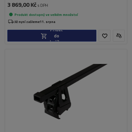
3 869,00 Kč
s DPH
Produkt dostupný ve velkém množství
Již nyní zašleme
11. srpna
Přidat
do
košíku