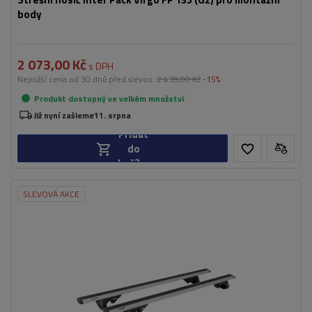
body
2 073,00 Kč
s DPH
Nejnižší cena od 30 dnů před slevou:
2 439,00 Kč
-15%
Produkt dostupný ve velkém množství
Již nyní zašleme
11. srpna
Přidat
do
košíku
SLEVOVÁ AKCE