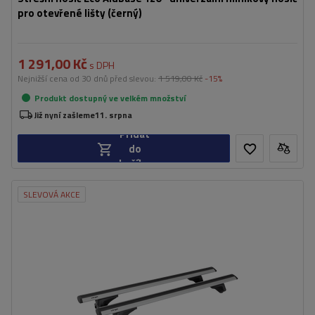
pro otevřené lišty (černý)
1 291,00 Kč
s DPH
Nejnižší cena od 30 dnů před slevou:
1 519,00 Kč
-15%
Produkt dostupný ve velkém množství
Již nyní zašleme
11. srpna
Přidat
do
košíku
SLEVOVÁ AKCE