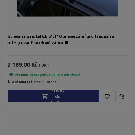
Střešní nosič G3 CL 61.110 univerzální pro tradiční a
integrované ocelové zábradlí
2 189,00 Kč
s DPH
Produkt dostupný ve velkém množství
Již nyní zašleme
11. srpna
Přidat
do
košíku