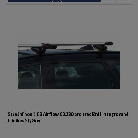
košíku
Střešní nosič G3 Airflow 60.230 pro tradiční i integrované
hliníkové lyžiny