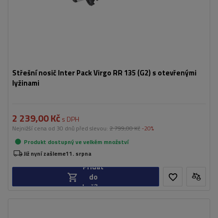
Střešní nosič Inter Pack Virgo RR 135 (G2) s otevřenými
lyžinami
2 239,00 Kč
s DPH
Nejnižší cena od 30 dnů před slevou:
2 799,00 Kč
-20%
Produkt dostupný ve velkém množství
Již nyní zašleme
11. srpna
Přidat
do
košíku