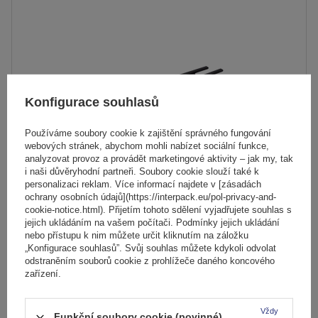
Konfigurace souhlasů
Používáme soubory cookie k zajištění správného fungování
webových stránek, abychom mohli nabízet sociální funkce,
analyzovat provoz a provádět marketingové aktivity – jak my, tak
i naši důvěryhodní partneři. Soubory cookie slouží také k
personalizaci reklam. Více informací najdete v [zásadách
ochrany osobních údajů](https://interpack.eu/pol-privacy-and-
Střešní nosič Eco Alubase 135 - univerzální hliníkový nosič
cookie-notice.html). Přijetím tohoto sdělení vyjadřujete souhlas s
jejich ukládáním na vašem počítači. Podmínky jejich ukládání
pro otevřené lišty (černý)
nebo přístupu k nim můžete určit kliknutím na záložku
„Konfigurace souhlasů”. Svůj souhlas můžete kdykoli odvolat
odstraněním souborů cookie z prohlížeče daného koncového
1 436,00 Kč
zařízení.
s DPH
Nejnižší cena od 30 dnů před slevou:
1 689,00 Kč
-14%
Produkt dostupný ve velkém množství
Vždy
Funkční soubory cookie (povinné)