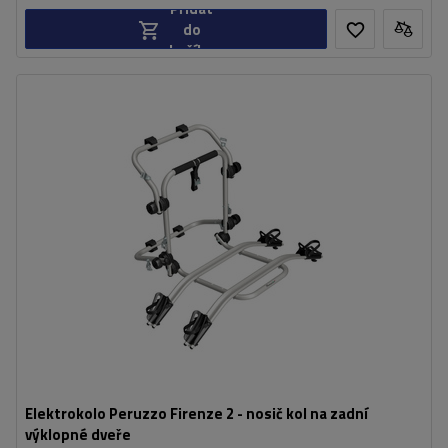
Přidat
do
košíku
Počet jízdních kol:
2
Maximální hmotnost jízdního kola:
22,5 kg
Nosnost nosiče jízdních kol:
45 kg
kompatibilní s elektrokoly
hliníková konstrukce
Elektrokolo Peruzzo Firenze 2 - nosič kol na zadní
výklopné dveře