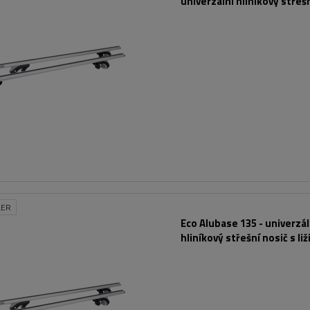
univerzální hliníkový střeš
podélníky
LER
Eco Alubase 135 - univerzál
hliníkový střešní nosič s liž
zámky