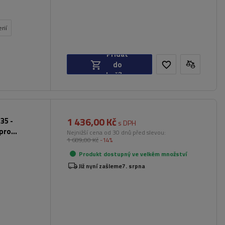
rií
Přidat
do
košíku
1 436,00 Kč
35 -
s DPH
 pro
Nejnižší cena od 30 dnů před slevou:
1 689,00 Kč
-14%
Produkt dostupný ve velkém množství
Již nyní zašleme
7. srpna