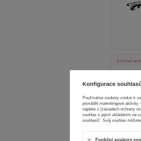
SLEVOVÁ AKC
Konfigurace souhlas
Používáme soubory cookie k zaj
provádět marketingové aktivity –
najdete v [zásadách ochrany osob
souhlas s jejich ukládáním na v
souhlasů”. Svůj souhlas můžete
Funkční soubory coo