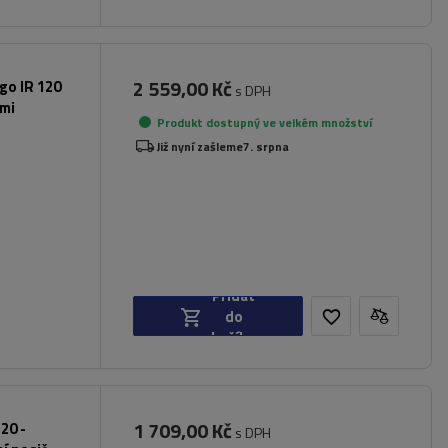
2 559,00 Kč
rgo IR 120
s DPH
ami
Produkt dostupný ve velkém množství
Již nyní zašleme
7. srpna
Přidat
do
košíku
1 709,00 Kč
20 -
s DPH