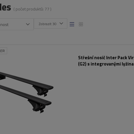
des
( počet produktů:
77
)
Zobrazit 30
snost
LER
Střešní nosič Inter Pack Vi
(G2) s integrovanými lyžina