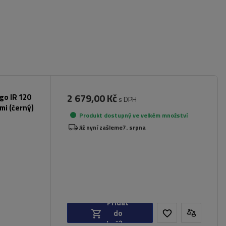
2 679,00 Kč
rgo IR 120
s DPH
mi (černý)
Produkt dostupný ve velkém množství
Již nyní zašleme
7. srpna
Přidat
do
košíku