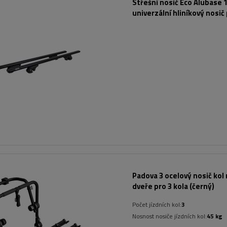
Střešní nosič Eco Alubase 1
univerzální hliníkový nosič
otevřené lišty (černý)
Padova 3 ocelový nosič kol 
dveře pro 3 kola (černý)
Počet jízdních kol:
3
Nosnost nosiče jízdních kol:
45 kg