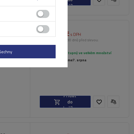
košíku
1 912,00 Kč
rgo FP 120
s DPH
Nejnižší cena od 30 dnů před slevou:
2 249,00 Kč
-14%
všechny
Produkt dostupný ve velkém množství
Již nyní zašleme
7. srpna
Přidat
do
košíku