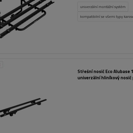
univerzální montážní systém
kompatibilní se všemi typy karose
E
Střešní nosič Eco Alubase 1
univerzální hliníkový nosič
otevřené lišty (černý)