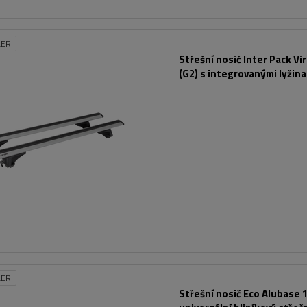
LER
Střešní nosič Inter Pack Vi
(G2) s integrovanými lyžin
LER
Střešní nosič Eco Alubase 1