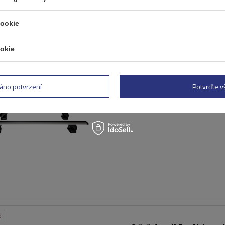
cookie
E
okie
Střešní nosič Inter Pack Vi
(G2) pro montážní body
áno potvrzení
Potvrďte 
E