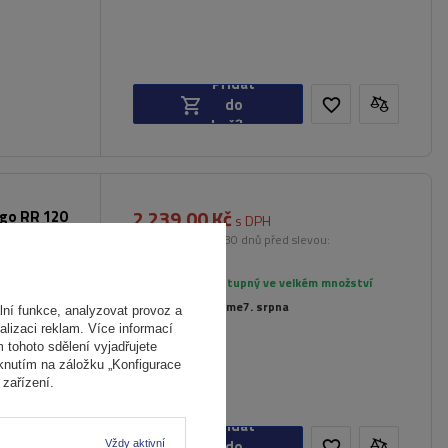
Přidat
do
košíku
2 239,00 Kč
rgo RR 120
s DPH
Nejnižší cena od 30 dnů před slevou:
2 799,00 Kč
-20%
Produkt dostupný ve velkém množství
Již nyní zašleme
7. srpna
ní funkce, analyzovat provoz a
alizaci reklam. Více informací
m tohoto sdělení vyjadřujete
iknutím na záložku „Konfigurace
zařízení.
Přidat
do
Vždy aktivní