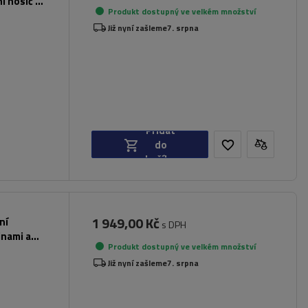
ní nosič na
Produkt dostupný ve velkém množství
Již nyní zašleme
7. srpna
Přidat
do
košíku
1 949,00 Kč
ní
s DPH
inami a
Produkt dostupný ve velkém množství
Již nyní zašleme
7. srpna