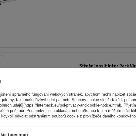
E
Střešní nosič Inter Pack Vi
(G2) pro otevřené lyžiny
ů
ištění správného fungování webových stránek, abychom mohli nabízet sociál
 jak my, tak i naši důvěryhodní partneři. Soubory cookie slouží také k person
ních údajů](https://interpack.eu/pol-privacy-and-cookie-notice.html). Přijetí
ašem počítači. Podmínky jejich ukládání nebo přístupu k nim můžete určit kl
 kdykoli odvolat odstraněním souborů cookie z prohlížeče daného koncového 
kie (povinné)