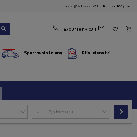
shop@interpack24.cz
Kontakt
Můj účet
+420 210 013 020
Sportovní stojany
Příslušenství
4
Typ karoserie