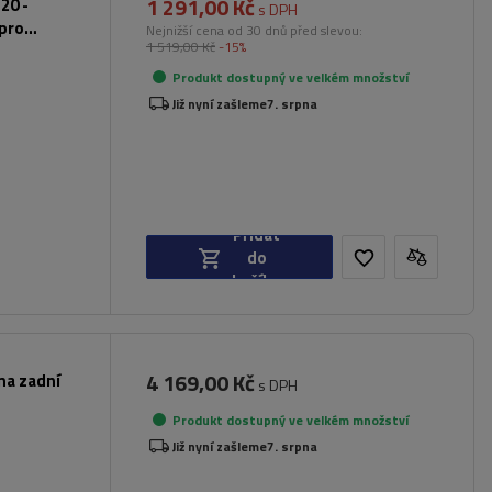
1 291,00 Kč
20 -
s DPH
 pro
Nejnižší cena od 30 dnů před slevou:
1 519,00 Kč
-15%
Produkt dostupný ve velkém množství
Již nyní zašleme
7. srpna
Přidat
do
košíku
4 169,00 Kč
na zadní
s DPH
Produkt dostupný ve velkém množství
Již nyní zašleme
7. srpna