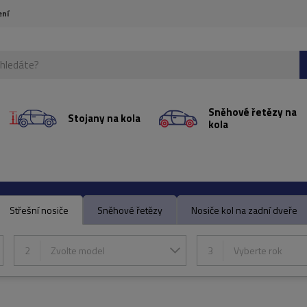
ení
Sněhové řetězy na
Stojany na kola
kola
Střešní nosiče
Sněhové řetězy
Nosiče kol na zadní dveře
2
Zvolte model
3
Vyberte rok