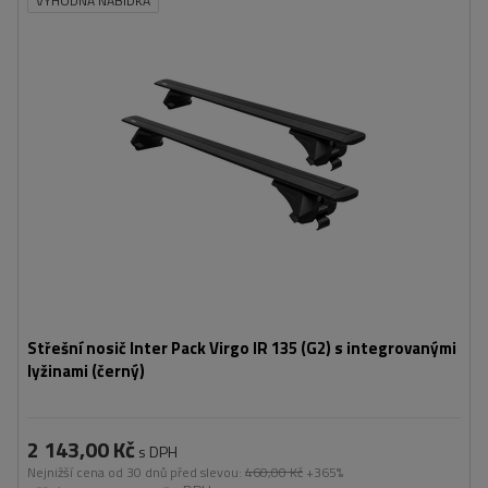
VÝHODNÁ NABÍDKA
Střešní nosič Inter Pack Virgo IR 135 (G2) s integrovanými
lyžinami (černý)
2 143,00 Kč
s DPH
Nejnižší cena od 30 dnů před slevou:
460,00 Kč
+365%