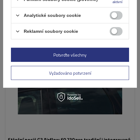
aktivní
Již nyní zašleme
11. srpna
Přidat
Analytické soubory cookie
do
košíku
Reklamní soubory cookie
Potvrďte všechny
Vyžadováno potvrzení
Střešní nosič G3 Airflow 60.230 pro tradiční i integrované