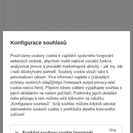
Konfigurace souhlasů
Používáme soubory cookie k zajištění správného fungování
webových stránek, abychom mohli nabízet sociální funkce,
analyzovat provoz a provádět marketingové aktivity – jak my, tak
i naši důvěryhodní partneři. Soubory cookie slouží také k
personalizaci reklam. Více informací najdete v [zásadách
ochrany osobních údajů](https://interpack.eu/pol-privacy-and-
cookie-notice.html). Přijetím tohoto sdělení vyjadřujete souhlas s
Univerzální střešní nosič G3 CL 60.130 pro tradiční i
jejich ukládáním na vašem počítači. Podmínky jejich ukládání
integrované hliníkové lyžiny
nebo přístupu k nim můžete určit kliknutím na záložku
„Konfigurace souhlasů”. Svůj souhlas můžete kdykoli odvolat
odstraněním souborů cookie z prohlížeče daného koncového
zařízení.
2 919,00 Kč
s DPH
Produkt dostupný ve velkém množství
Vždy
Funkční soubory cookie (povinné)