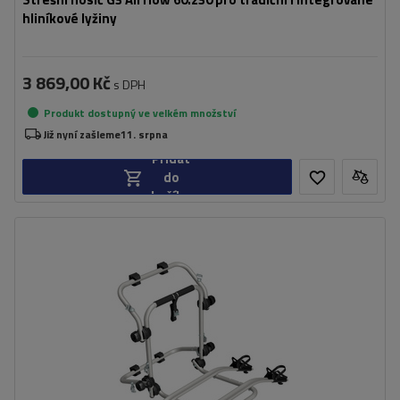
hliníkové lyžiny
3 869,00 Kč
s DPH
Produkt dostupný ve velkém množství
Již nyní zašleme
11. srpna
Přidat
do
košíku
Počet jízdních kol:
2
Maximální hmotnost jízdního kola:
22,5 kg
Nosnost nosiče jízdních kol:
45 kg
kompatibilní s elektrokoly
hliníková konstrukce