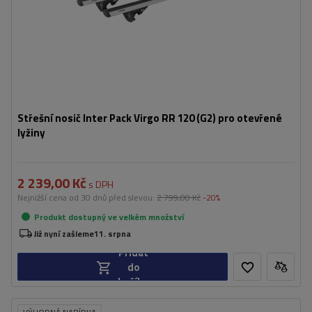
Střešní nosič Inter Pack Virgo RR 120 (G2) pro otevřené
lyžiny
2 239,00 Kč
s DPH
Nejnižší cena od 30 dnů před slevou:
2 799,00 Kč
-20%
Produkt dostupný ve velkém množství
Již nyní zašleme
11. srpna
Přidat
do
košíku