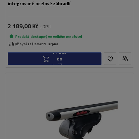
integrované ocelové zábradlí
2 189,00 Kč
s DPH
Produkt dostupný ve velkém množství
Již nyní zašleme
11. srpna
Přidat
do
košíku