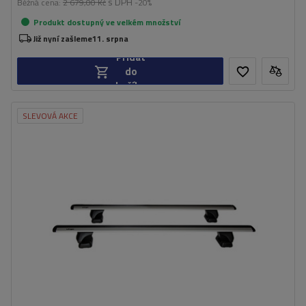
s DPH
Běžná cena:
2 679,00 Kč
-20%
Produkt dostupný ve velkém množství
Již nyní zašleme
11. srpna
Přidat
do
košíku
SLEVOVÁ AKCE