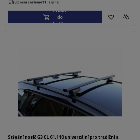
Již nyní zašleme
11. srpna
Přidat
do
košíku
Střešní nosič G3 CL 61.110 univerzální pro tradiční a