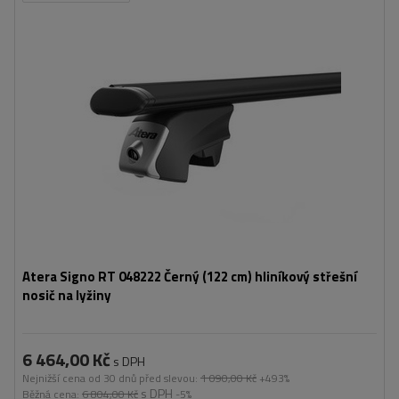
Atera Signo RT 048222 Černý (122 cm) hliníkový střešní
nosič na lyžiny
6 464,00 Kč
s DPH
Nejnižší cena od 30 dnů před slevou:
1 090,00 Kč
+493%
s DPH
Běžná cena:
6 804,00 Kč
-5%