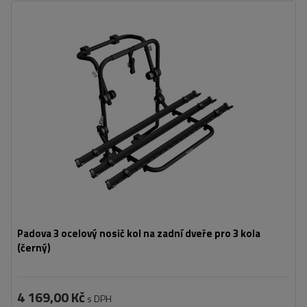
Počet jízdních kol:
3
Nosnost nosiče jízdních kol:
45 kg
univerzální montážní systém
kompatibilní se všemi typy karoserií
Padova 3 ocelový nosič kol na zadní dveře pro 3 kola
(černý)
4 169,00 Kč
s DPH