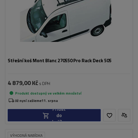
Střešní koš Mont Blanc 270550 Pro Rack Deck 505
4 879,00 Kč
s DPH
Produkt dostupný ve velkém množství
Již nyní zašleme
11. srpna
Přidat
do
košíku
VÝHODNÁ NABÍDKA