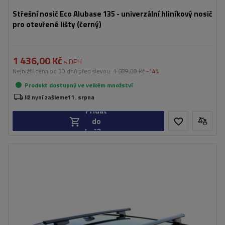
Střešní nosič Eco Alubase 135 - univerzální hliníkový nosič
pro otevřené lišty (černý)
1 436,00 Kč
s DPH
Nejnižší cena od 30 dnů před slevou:
1 689,00 Kč
-14%
Produkt dostupný ve velkém množství
Již nyní zašleme
11. srpna
Přidat
do
košíku