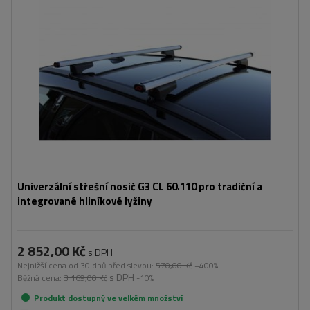
Univerzální střešní nosič G3 CL 60.110 pro tradiční a
integrované hliníkové lyžiny
2 852,00 Kč
s DPH
Nejnižší cena od 30 dnů před slevou:
570,00 Kč
+400%
s DPH
Běžná cena:
3 169,00 Kč
-10%
Produkt dostupný ve velkém množství