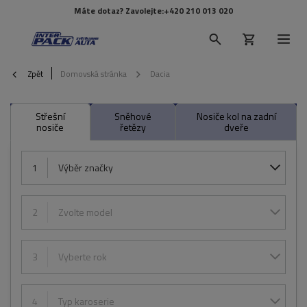
Máte dotaz? Zavolejte:
+420 210 013 020
Zpět
Domovská stránka
Dacia
Střešní
Sněhové
Nosiče kol na zadní
nosiče
řetězy
dveře
1
Výběr značky
2
Zvolte model
3
Vyberte rok
4
Typ karoserie