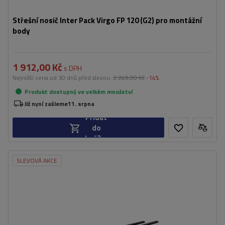
Střešní nosič Inter Pack Virgo FP 120 (G2) pro montážní
body
1 912,00 Kč
s DPH
Nejnižší cena od 30 dnů před slevou:
2 249,00 Kč
-14%
Produkt dostupný ve velkém množství
Již nyní zašleme
11. srpna
Přidat
do
košíku
SLEVOVÁ AKCE