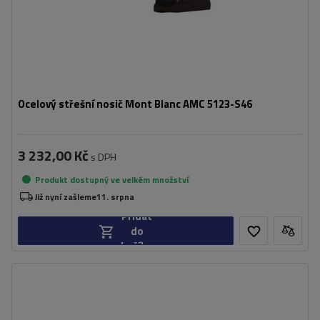
Ocelový střešní nosič Mont Blanc AMC 5123-S46
3 232,00 Kč
s DPH
Produkt dostupný ve velkém množství
Již nyní zašleme
11. srpna
Přidat
do
košíku