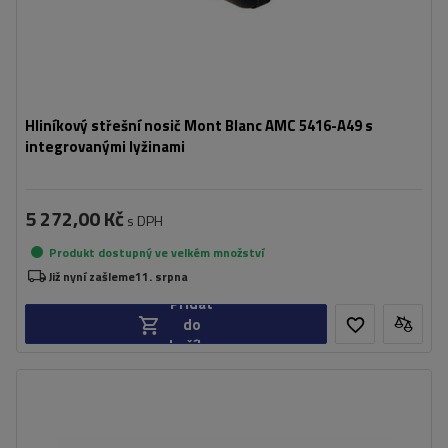
Hliníkový střešní nosič Mont Blanc AMC 5416-A49 s
integrovanými lyžinami
5 272,00 Kč
s DPH
Produkt dostupný ve velkém množství
Již nyní zašleme
11. srpna
Přidat
do
košíku