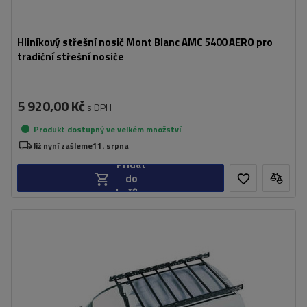
Hliníkový střešní nosič Mont Blanc AMC 5400 AERO pro
tradiční střešní nosiče
5 920,00 Kč
s DPH
Produkt dostupný ve velkém množství
Již nyní zašleme
11. srpna
Přidat
do
košíku
Hmotnost:
14,5 kg
Maximální nosnost:
75 kg
Šířka:
116 cm
duża powierzchnia ładunkowa
stalowa konstrukcja