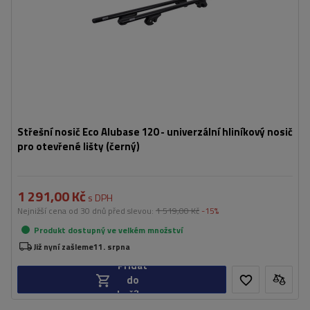
Střešní nosič Eco Alubase 120 - univerzální hliníkový nosič
pro otevřené lišty (černý)
1 291,00 Kč
s DPH
Nejnižší cena od 30 dnů před slevou:
1 519,00 Kč
-15%
Produkt dostupný ve velkém množství
Již nyní zašleme
11. srpna
Přidat
do
košíku