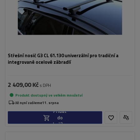
Střešní nosič G3 CL 61.130 univerzální pro tradiční a
integrované ocelové zábradlí
2 409,00 Kč
s DPH
Produkt dostupný ve velkém množství
Již nyní zašleme
11. srpna
Přidat
do
košíku