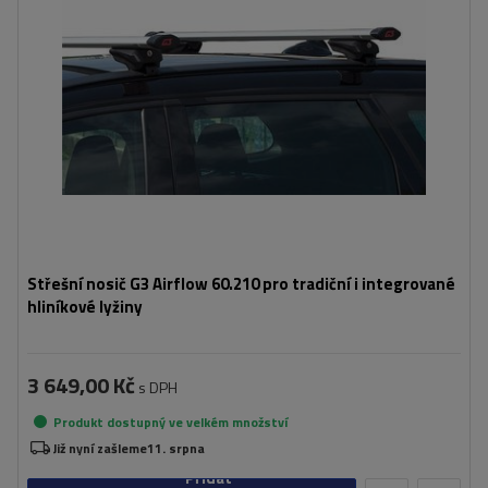
Střešní nosič G3 Airflow 60.210 pro tradiční i integrované
hliníkové lyžiny
3 649,00 Kč
s DPH
Produkt dostupný ve velkém množství
Již nyní zašleme
11. srpna
Přidat