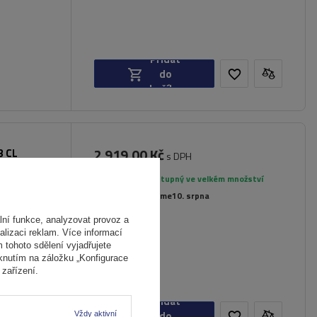
Přidat
do
košíku
2 919,00 Kč
3 CL
s DPH
rované
Produkt dostupný ve velkém množství
Již nyní zašleme
10. srpna
ní funkce, analyzovat provoz a
alizaci reklam. Více informací
m tohoto sdělení vyjadřujete
iknutím na záložku „Konfigurace
zařízení.
Přidat
do
Vždy aktivní