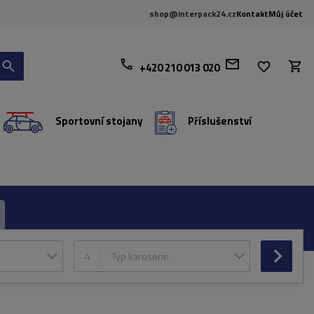
shop@interpack24.cz
Kontakt
Můj účet
+420 210 013 020
Sportovní stojany
Příslušenství
4
Typ karoserie