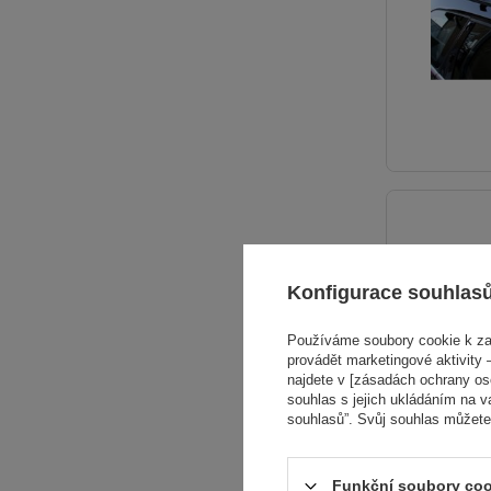
Konfigurace souhlas
Používáme soubory cookie k zaj
provádět marketingové aktivity –
najdete v [zásadách ochrany osob
souhlas s jejich ukládáním na v
souhlasů”. Svůj souhlas můžete
Funkční soubory coo