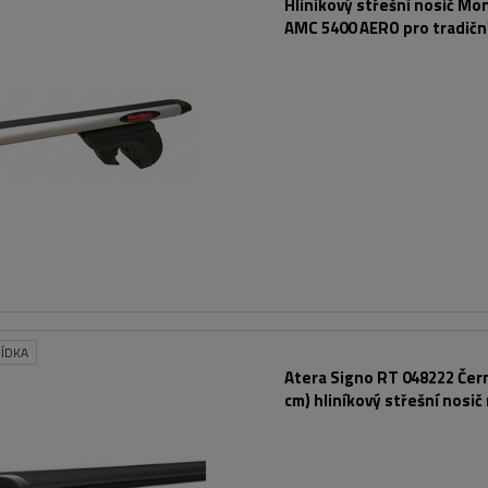
Hliníkový střešní nosič Mo
AMC 5400 AERO pro tradiční
nosiče
ÍDKA
Atera Signo RT 048222 Čer
cm) hliníkový střešní nosič 