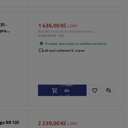
1 436,00 Kč
35 -
s DPH
 pro
Nejnižší cena od 30 dnů před slevou:
1 689,00 Kč
-14%
Produkt dostupný ve velkém množství
Již nyní zašleme
10. srpna
Přidat
do
košíku
2 239,00 Kč
rgo RR 135
s DPH