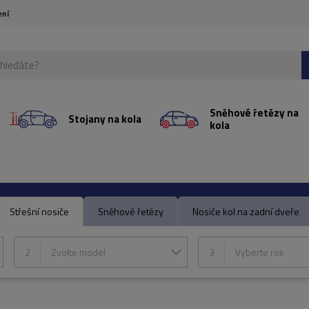
ení
Sněhové řetězy na
Stojany na kola
kola
Střešní nosiče
Sněhové řetězy
Nosiče kol na zadní dveře
2
Zvolte model
3
Vyberte rok