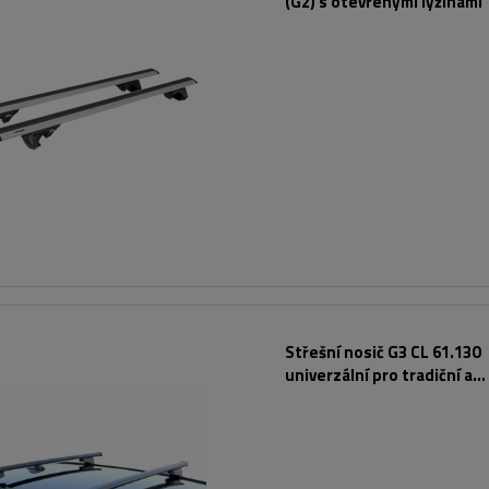
(G2) s otevřenými lyžinami
Střešní nosič G3 CL 61.130
univerzální pro tradiční a
integrované ocelové zábra