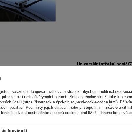
Univerzální střešní nosič G
60.130 pro tradiční i integ
hliníkové lyžiny
ů
ištění správného fungování webových stránek, abychom mohli nabízet sociál
 jak my, tak i naši důvěryhodní partneři. Soubory cookie slouží také k person
ních údajů](https://interpack.eu/pol-privacy-and-cookie-notice.html). Přijetí
ašem počítači. Podmínky jejich ukládání nebo přístupu k nim můžete určit kl
 kdykoli odvolat odstraněním souborů cookie z prohlížeče daného koncového 
kie (povinné)