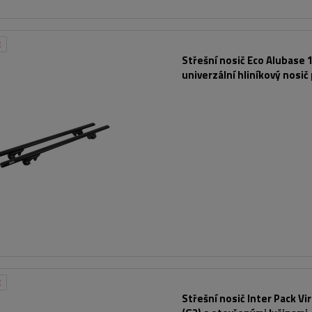
E
Střešní nosič Eco Alubase 1
univerzální hliníkový nosič
otevřené lišty (černý)
E
Střešní nosič Inter Pack Vi