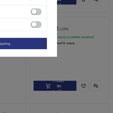
košíku
3 869,00 Kč
.230 pro
s DPH
íkové
Produkt dostupný ve velkém množství
Již nyní zašleme
10. srpna
všechny
Přidat
do
košíku