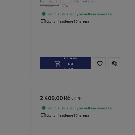
Nejnižší cena od 30 dnů před slevou:
2 799,00 Kč
-20%
Produkt dostupný ve velkém množství
Již nyní zašleme
10. srpna
Přidat
do
košíku
2 409,00 Kč
s DPH
Produkt dostupný ve velkém množství
dlí
Již nyní zašleme
10. srpna