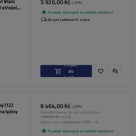
5 920,00 Kč
nt Blanc
s DPH
 střešní
Produkt dostupný ve velkém množství
Již nyní zašleme
10. srpna
Přidat
do
košíku
6 464,00 Kč
ný (122
s DPH
na lyžiny
Nejnižší cena od 30 dnů před slevou:
1 090,00 Kč
+493%
s DPH
Běžná cena:
6 804,00 Kč
-5%
Produkt dostupný ve velkém množství