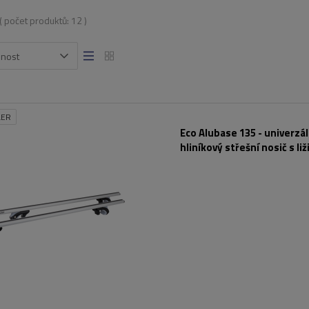
( počet produktů:
12
)
snost
LER
Eco Alubase 135 - univerzál
hliníkový střešní nosič s liž
zámky