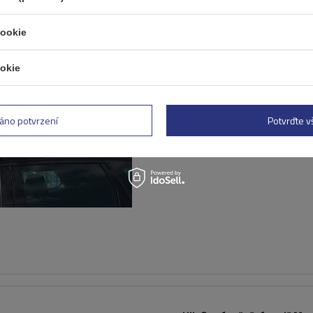
cookie
okie
Střešní nosič G3 Airflow 60
tradiční i integrované hlin
lyžiny
áno potvrzení
Potvrďte 