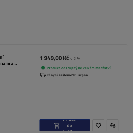
1 949,00 Kč
ní
s DPH
inami a
Produkt dostupný ve velkém množství
Již nyní zašleme
10. srpna
Přidat
do
košíku