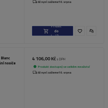
Již nyní zašleme
10. srpna
Přidat
do
košíku
4 106,00 Kč
 Blanc
s DPH
šní nosiče
Produkt dostupný ve velkém množství
Již nyní zašleme
10. srpna