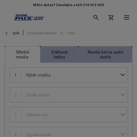
Máte dotaz? Zavolejte:
+420 210 013 020
Zpět
Domovská stránka
Tesla
Střešní
Sněhové
Nosiče kol na zadní
nosiče
řetězy
dveře
1
Výběr značky
2
Zvolte model
3
Vyberte rok
4
Typ karoserie