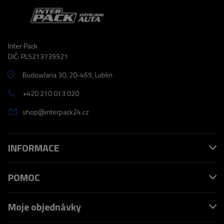
Inter Pack
DIČ: PL5213739921
Budowlana 30
, 20-469
, Lublin
+420 210 013 020
shop@interpack24.cz
INFORMACE
POMOC
Moje objednávky