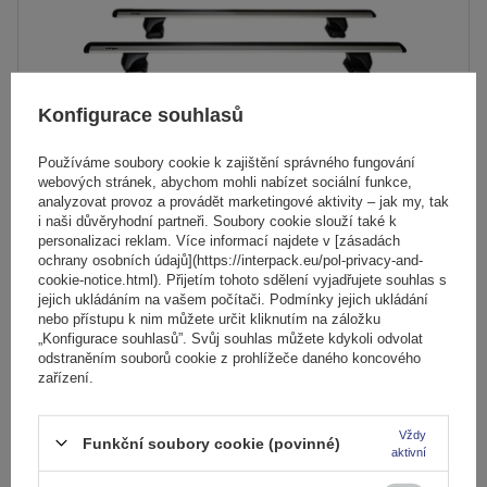
Konfigurace souhlasů
Používáme soubory cookie k zajištění správného fungování
webových stránek, abychom mohli nabízet sociální funkce,
analyzovat provoz a provádět marketingové aktivity – jak my, tak
Střešní nosič Inter Pack Virgo FP 135 (G2) pro montážní
i naši důvěryhodní partneři. Soubory cookie slouží také k
body
personalizaci reklam. Více informací najdete v [zásadách
ochrany osobních údajů](https://interpack.eu/pol-privacy-and-
cookie-notice.html). Přijetím tohoto sdělení vyjadřujete souhlas s
jejich ukládáním na vašem počítači. Podmínky jejich ukládání
2 073,00 Kč
s DPH
nebo přístupu k nim můžete určit kliknutím na záložku
Nejnižší cena od 30 dnů před slevou:
2 439,00 Kč
-15%
„Konfigurace souhlasů”. Svůj souhlas můžete kdykoli odvolat
odstraněním souborů cookie z prohlížeče daného koncového
Produkt dostupný ve velkém množství
zařízení.
Již nyní zašleme
11. srpna
Přidat
Vždy
Funkční soubory cookie (povinné)
do
aktivní
košíku