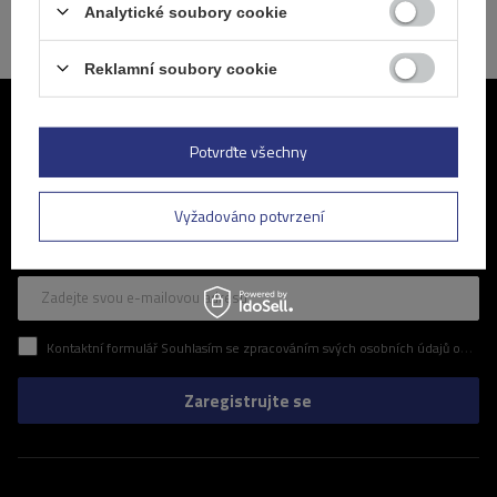
Analytické soubory cookie
Reklamní soubory cookie
Připojte se k nám
Potvrďte všechny
Pravidelné informace o nejnovějších akcích a slevách v našem
obchodě. Zní to zajímavě? Přihlaste se k odběru našeho newsletteru
Vyžadováno potvrzení
a ujistěte se, že vám neunikne žádná z atraktivních nabídek, které pro
vás připravujeme.
Zadejte svou e-mailovou adresu
Kontaktní formulář Souhlasím se zpracováním svých osobních údajů obsažených v kontaktním formuláři v souladu s nařízením Evropského parlamentu a Rady (EU)
Zaregistrujte se