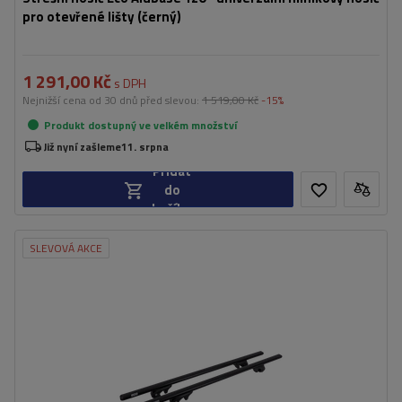
pro otevřené lišty (černý)
1 291,00 Kč
s DPH
Nejnižší cena od 30 dnů před slevou:
1 519,00 Kč
-15%
Produkt dostupný ve velkém množství
Již nyní zašleme
11. srpna
Přidat
do
košíku
SLEVOVÁ AKCE