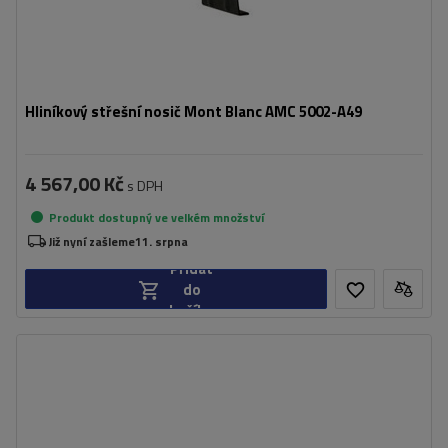
Hliníkový střešní nosič Mont Blanc AMC 5002-A49
4 567,00 Kč
s DPH
Produkt dostupný ve velkém množství
Již nyní zašleme
11. srpna
Přidat
do
košíku