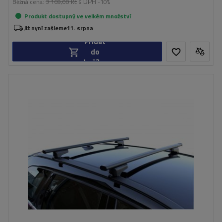
s DPH
Běžná cena:
3 169,00 Kč
-10%
Produkt dostupný ve velkém množství
Již nyní zašleme
11. srpna
Přidat
do
košíku