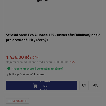
Střešní nosič Eco Alubase 135 - univerzální hliníkový nosič
pro otevřené lišty (černý)
1 436,00 Kč
s DPH
Nejnižší cena od 30 dnů před slevou:
1 689,00 Kč
-14%
Produkt dostupný ve velkém množství
Již nyní zašleme
11. srpna
Přidat
do
košíku
SLEVOVÁ AKCE