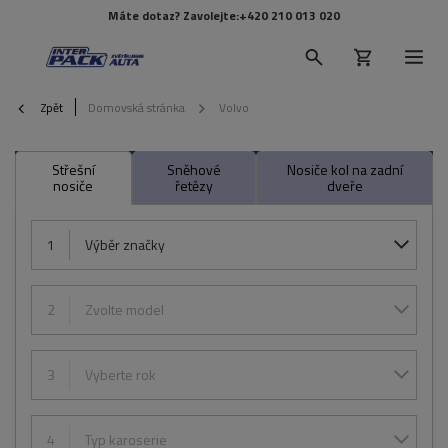
Máte dotaz? Zavolejte:
+420 210 013 020
Zpět
Domovská stránka
Volvo
Střešní
Sněhové
Nosiče kol na zadní
nosiče
řetězy
dveře
1
Výběr značky
2
Zvolte model
3
Vyberte rok
4
Typ karoserie