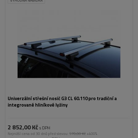
VÝHODNÁ NABÍDKA
Univerzální střešní nosič G3 CL 60.110 pro tradiční a
integrované hliníkové lyžiny
2 852,00 Kč
s DPH
Nejnižší cena od 30 dnů před slevou:
570,00 Kč
+400%