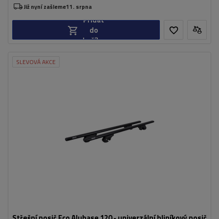
Již nyní zašleme
11. srpna
Přidat
do
košíku
SLEVOVÁ AKCE
Střešní nosič Eco Alubase 120 - univerzální hliníkový nosič