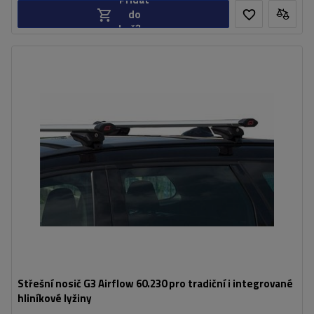
do
košíku
Střešní nosič G3 Airflow 60.230 pro tradiční i integrované
hliníkové lyžiny