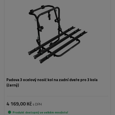
Počet jízdních kol:
3
Nosnost nosiče jízdních kol:
45 kg
univerzální montážní systém
kompatibilní se všemi typy karoserií
Padova 3 ocelový nosič kol na zadní dveře pro 3 kola
(černý)
4 169,00 Kč
s DPH
Produkt dostupný ve velkém množství