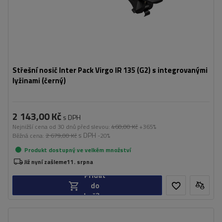
Střešní nosič Inter Pack Virgo IR 135 (G2) s integrovanými
lyžinami (černý)
2 143,00 Kč
s DPH
Nejnižší cena od 30 dnů před slevou:
460,00 Kč
+365%
s DPH
Běžná cena:
2 679,00 Kč
-20%
Produkt dostupný ve velkém množství
Již nyní zašleme
11. srpna
Přidat
do
košíku