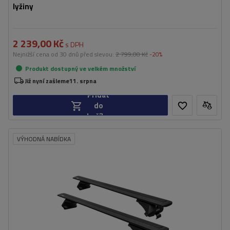
lyžiny
2 239,00 Kč
s DPH
Nejnižší cena od 30 dnů před slevou:
2 799,00 Kč
-20%
Produkt dostupný ve velkém množství
Již nyní zašleme
11. srpna
Přidat
do
košíku
VÝHODNÁ NABÍDKA