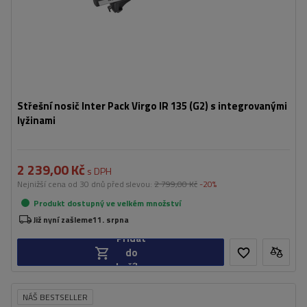
Střešní nosič Inter Pack Virgo IR 135 (G2) s integrovanými
lyžinami
2 239,00 Kč
s DPH
Nejnižší cena od 30 dnů před slevou:
2 799,00 Kč
-20%
Produkt dostupný ve velkém množství
Již nyní zašleme
11. srpna
Přidat
do
košíku
NÁŠ BESTSELLER