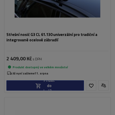
Střešní nosič G3 CL 61.130 univerzální pro tradiční a
integrované ocelové zábradlí
2 409,00 Kč
s DPH
Produkt dostupný ve velkém množství
Již nyní zašleme
11. srpna
Přidat
do
košíku