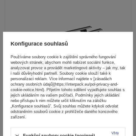
Konfigurace souhlasů
Používáme soubory cookie k zajištění správného fungování
webových stránek, abychom mohli nabízet sociální funkce,
analyzovat provoz a provádět marketingové aktivity – jak my, tak
i naši důvěryhodní partneři. Soubory cookie slouží také k
personalizaci reklam. Více informací najdete v [zásadách
ochrany osobních údajů](https://interpack.eu/pol-privacy-and-
Střešní nosič Inter Pack Virgo RR 135 (G2) s otevřenými
cookie-notice.html). Přijetím tohoto sdělení vyjadřujete souhlas s
jejich ukládáním na vašem počítači. Podmínky jejich ukládání
lyžinami
nebo přístupu k nim můžete určit kliknutím na záložku
„Konfigurace souhlasů”. Svůj souhlas můžete kdykoli odvolat
odstraněním souborů cookie z prohlížeče daného koncového
2 239,00 Kč
zařízení.
s DPH
Nejnižší cena od 30 dnů před slevou:
2 799,00 Kč
-20%
Produkt dostupný ve velkém množství
Vždy
Funkční soubory cookie (povinné)