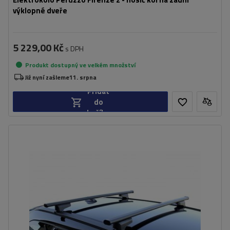
výklopné dveře
5 229,00 Kč
s DPH
Produkt dostupný ve velkém množství
Již nyní zašleme
11. srpna
Přidat
do
košíku