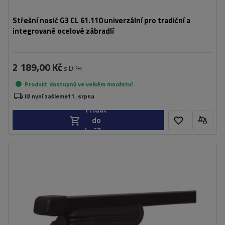
Střešní nosič G3 CL 61.110 univerzální pro tradiční a
integrované ocelové zábradlí
2 189,00 Kč
s DPH
Produkt dostupný ve velkém množství
Již nyní zašleme
11. srpna
Přidat
do
košíku