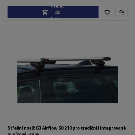
Přidat
do
košíku
Střešní nosič G3 Airflow 60.210 pro tradiční i integrované
hliníkové lyžiny