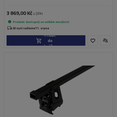
3 869,00 Kč
s DPH
Produkt dostupný ve velkém množství
Již nyní zašleme
11. srpna
Přidat
do
košíku