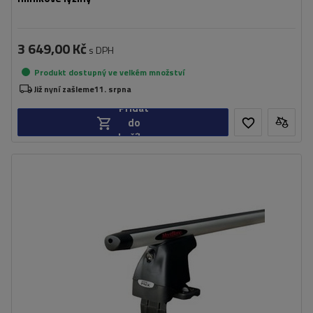
3 649,00 Kč
s DPH
Produkt dostupný ve velkém množství
Již nyní zašleme
11. srpna
Přidat
do
košíku