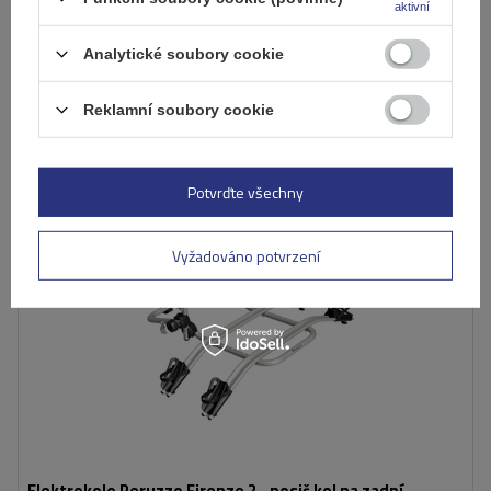
aktivní
Již nyní zašleme
11. srpna
Přidat
Analytické soubory cookie
do
košíku
Reklamní soubory cookie
Počet jízdních kol:
2
Maximální hmotnost jízdního kola:
22,5 kg
Potvrďte všechny
Nosnost nosiče jízdních kol:
45 kg
kompatibilní s elektrokoly
hliníková konstrukce
Vyžadováno potvrzení
Elektrokolo Peruzzo Firenze 2 - nosič kol na zadní