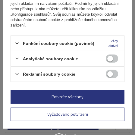
jejich ukládáním na vašem počítači. Podmínky jejich ukládání
nebo přístupu k nim můžete určit kliknutím na záložku
„Konfigurace souhlasů”. Svůj souhlas můžete kdykoli odvolat
odstraněním souborů cookie z prohlížeče daného koncového
zařízení.
Vždy
Funkční soubory cookie (povinné)
aktivní
Analytické soubory cookie
Ocelový střešní nosič Mont Blanc AMC 5002-S43
Reklamní soubory cookie
3 401,00 Kč
s DPH
Potvrďte všechny
Produkt dostupný ve velkém množství
Již nyní zašleme
10. srpna
Vyžadováno potvrzení
Přidat
do
košíku