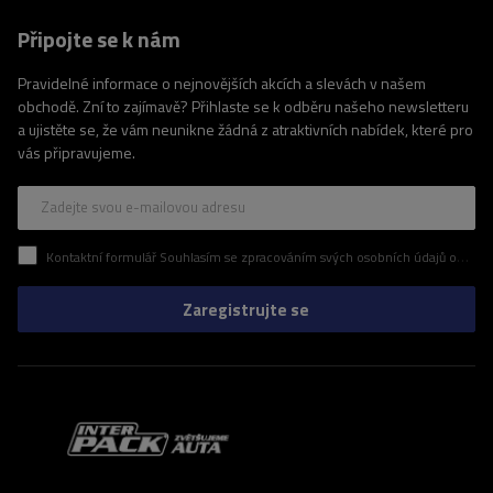
Připojte se k nám
Pravidelné informace o nejnovějších akcích a slevách v našem
obchodě. Zní to zajímavě? Přihlaste se k odběru našeho newsletteru
a ujistěte se, že vám neunikne žádná z atraktivních nabídek, které pro
vás připravujeme.
Zadejte svou e-mailovou adresu
Kontaktní formulář Souhlasím se zpracováním svých osobních údajů obsažených v kontaktním formuláři v souladu s nařízením Evropského parlamentu a Rady (EU)
Zaregistrujte se