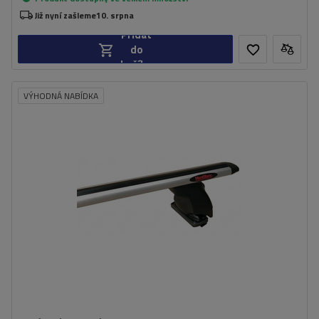
Již nyní zašleme
10. srpna
Přidat
do
košíku
VÝHODNÁ NABÍDKA