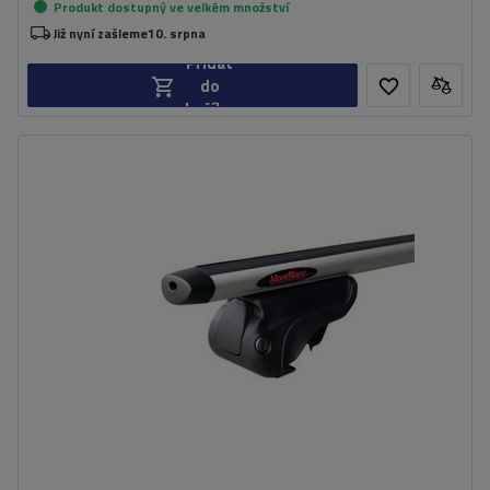
Produkt dostupný ve velkém množství
Již nyní zašleme
10. srpna
Přidat
do
košíku