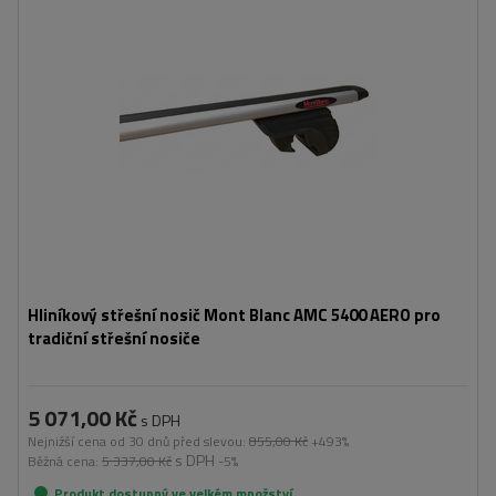
Hliníkový střešní nosič Mont Blanc AMC 5400 AERO pro
tradiční střešní nosiče
5 071,00 Kč
s DPH
Nejnižší cena od 30 dnů před slevou:
855,00 Kč
+493%
s DPH
Běžná cena:
5 337,00 Kč
-5%
Produkt dostupný ve velkém množství