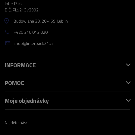
Inter Pack
DIČ: PL5213739921
Budowlana 30
, 20-469
, Lublin
+420 210 013 020
shop@interpack24.cz
INFORMACE
POMOC
Moje objednávky
Najděte nás: