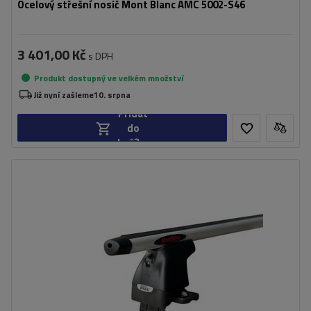
Ocelový střešní nosič Mont Blanc AMC 5002-S46
3 401,00 Kč
s DPH
Produkt dostupný ve velkém množství
Již nyní zašleme
10. srpna
Přidat
do
košíku