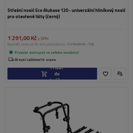
Střešní nosič Eco Alubase 120 - univerzální hliníkový nosič
pro otevřené lišty (černý)
1 291,00 Kč
s DPH
Nejnižší cena od 30 dnů před slevou:
1 519,00 Kč
-15%
Produkt dostupný ve velkém množství
Již nyní zašleme
10. srpna
Přidat
do
košíku
Počet jízdních kol:
3
Nosnost nosiče jízdních kol:
45 kg
univerzální montážní systém
kompatibilní se všemi typy karoserií