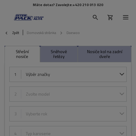
Máte dotaz? Zavolejte:
+420 210 013 020
Zpět
Domovská stránka
Daewoo
Střešní
Sněhové
Nosiče kol na zadní
nosiče
řetězy
dveře
1
Výběr značky
2
Zvolte model
3
Vyberte rok
4
Typ karoserie