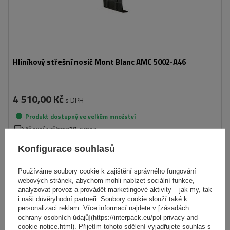
Hliníkový střešní nosič Mont Blanc AMC 5002-A46
4 510,00 Kč
s DPH
Produkt dostupný ve velkém množství
Již nyní zašleme
10. srpna
Přidat
Konfigurace souhlasů
do
košíku
Používáme soubory cookie k zajištění správného fungování
webových stránek, abychom mohli nabízet sociální funkce,
analyzovat provoz a provádět marketingové aktivity – jak my, tak
i naši důvěryhodní partneři. Soubory cookie slouží také k
personalizaci reklam. Více informací najdete v [zásadách
ochrany osobních údajů](https://interpack.eu/pol-privacy-and-
cookie-notice.html). Přijetím tohoto sdělení vyjadřujete souhlas s