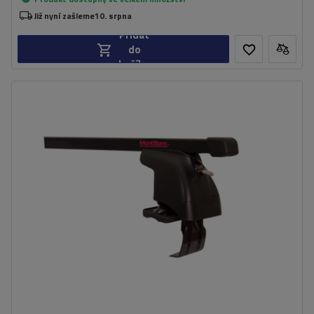
Již nyní zašleme
10. srpna
Přidat
do
košíku