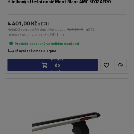
Hliníkový střešní nosič Mont Blanc AMC 5002 AERO
4 401,00 Kč
s DPH
Nejnižší cena od 30 dnů před slevou:
743,00 Kč
+492%
s DPH
Běžná cena:
4 632,00 Kč
-5%
Produkt dostupný ve velkém množství
Již nyní zašleme
10. srpna
Přidat
do
košíku