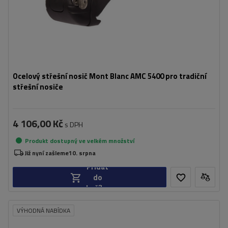
Ocelový střešní nosič Mont Blanc AMC 5400 pro tradiční
střešní nosiče
4 106,00 Kč
s DPH
Produkt dostupný ve velkém množství
Již nyní zašleme
10. srpna
Přidat
do
košíku
VÝHODNÁ NABÍDKA