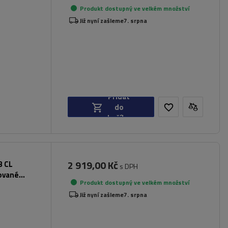
Produkt dostupný ve velkém množství
Již nyní zašleme
7. srpna
Přidat
do
košíku
2 919,00 Kč
3 CL
s DPH
rované
Produkt dostupný ve velkém množství
Již nyní zašleme
7. srpna