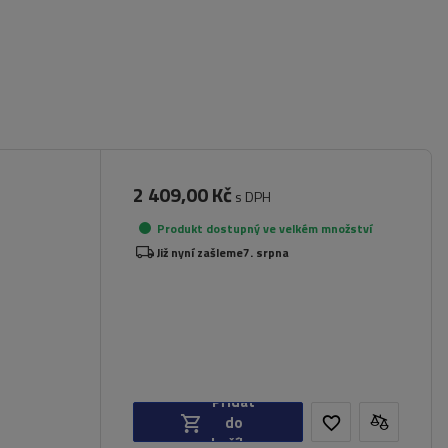
2 409,00 Kč
s DPH
Produkt dostupný ve velkém množství
dlí
Již nyní zašleme
7. srpna
Přidat
do
košíku