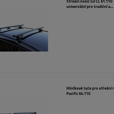
Střešní nosič G3 CL 61.110
univerzální pro tradiční a
integrované ocelové zábra
Hliníkové tyče pro střešní 
Pacific 64.110