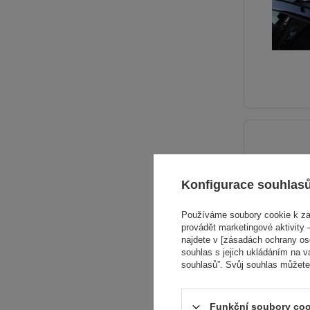
Konfigurace souhlas
Používáme soubory cookie k zaj
provádět marketingové aktivity –
najdete v [zásadách ochrany osob
souhlas s jejich ukládáním na v
souhlasů”. Svůj souhlas můžete
Funkční soubory coo