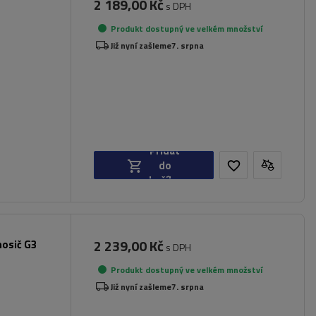
2 189,00 Kč
s DPH
Produkt dostupný ve velkém množství
dlí
Již nyní zašleme
7. srpna
Přidat
do
košíku
2 239,00 Kč
nosič G3
s DPH
Produkt dostupný ve velkém množství
Již nyní zašleme
7. srpna