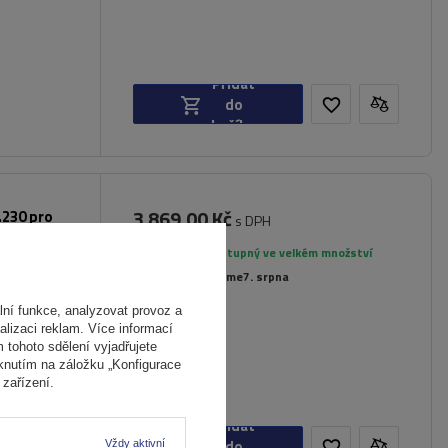
Přidat
do
košíku
3 869,00 Kč
.230 pro
s DPH
íkové
Produkt dostupný ve velkém množství
Již nyní zašleme
7. srpna
ní funkce, analyzovat provoz a
alizaci reklam. Více informací
m tohoto sdělení vyjadřujete
iknutím na záložku „Konfigurace
zařízení.
Přidat
do
Vždy aktivní