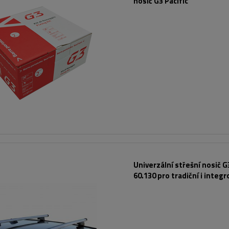
nosič G3 Pacific
Univerzální střešní nosič G
60.130 pro tradiční i integ
hliníkové lyžiny