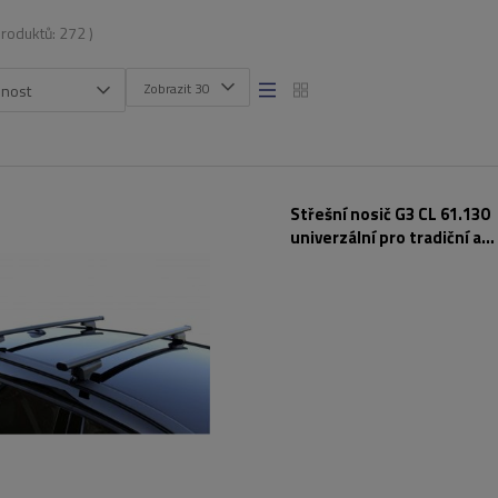
produktů:
272
)
Zobrazit 30
snost
Střešní nosič G3 CL 61.130
univerzální pro tradiční a
integrované ocelové zábra