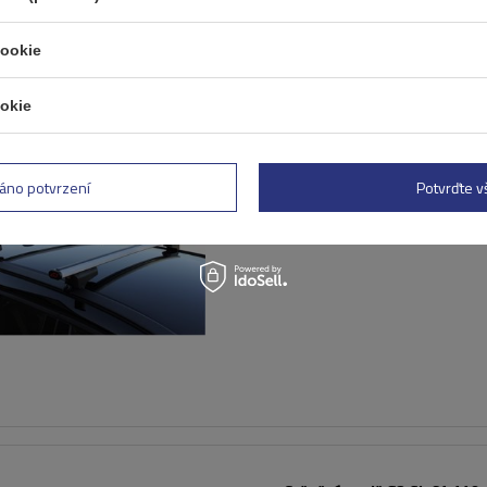
cookie
ÍDKA
okie
Univerzální střešní nosič G
60.110 pro tradiční a integ
hliníkové lyžiny
áno potvrzení
Potvrďte 