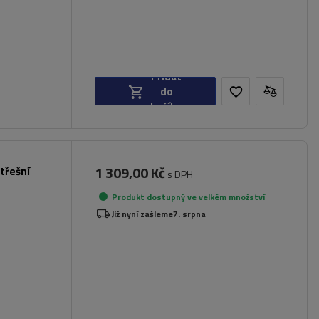
Přidat
do
košíku
1 309,00 Kč
třešní
s DPH
Produkt dostupný ve velkém množství
Již nyní zašleme
7. srpna