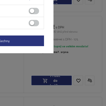
košíku
2 852,00 Kč
3 CL
s DPH
rované
Nejnižší cena od 30 dnů před slevou:
570,00 Kč
+400%
s DPH
Běžná cena:
3 169,00 Kč
-10%
všechny
Produkt dostupný ve velkém množství
Již nyní zašleme
7. srpna
Přidat
do
košíku