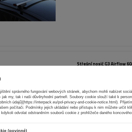
Střešní nosič G3 Airflow 60
tradiční i integrované hlin
lyžiny
ů
ištění správného fungování webových stránek, abychom mohli nabízet sociál
 jak my, tak i naši důvěryhodní partneři. Soubory cookie slouží také k person
ních údajů](https://interpack.eu/pol-privacy-and-cookie-notice.html). Přijetí
ašem počítači. Podmínky jejich ukládání nebo přístupu k nim můžete určit kl
 kdykoli odvolat odstraněním souborů cookie z prohlížeče daného koncového 
kie (povinné)