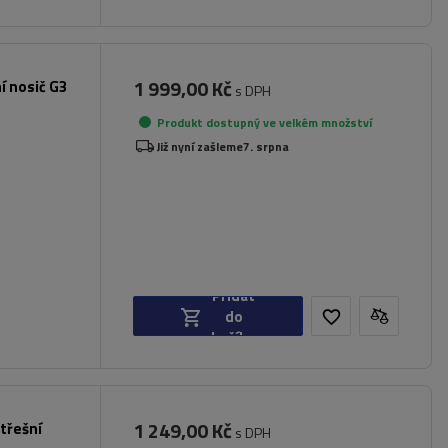
1 999,00 Kč
í nosič G3
s DPH
Produkt dostupný ve velkém množství
Již nyní zašleme
7. srpna
Přidat
do
košíku
1 249,00 Kč
třešní
s DPH