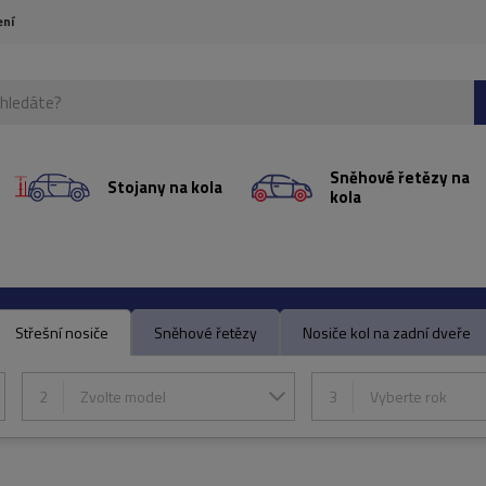
ení
Sněhové řetězy na
Stojany na kola
kola
Střešní nosiče
Sněhové řetězy
Nosiče kol na zadní dveře
2
Zvolte model
3
Vyberte rok