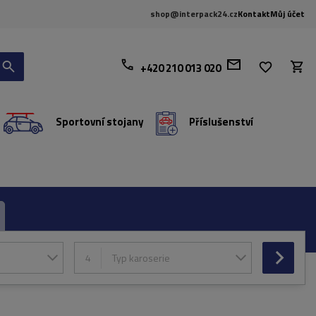
shop@interpack24.cz
Kontakt
Můj účet
+420 210 013 020
Sportovní stojany
Příslušenství
4
Typ karoserie