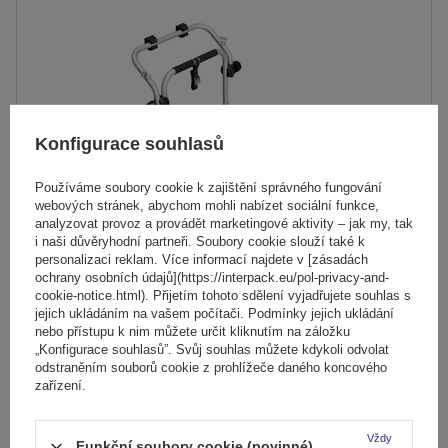
Počet jízdních kol:
2
Maximální hmotnost jízdního kola:
22,5 kg
Nosnost nosiče jízdních kol:
45 kg
kompatibilní s elektrokoly
hliníková konstrukce
Konfigurace souhlasů
Používáme soubory cookie k zajištění správného fungování
webových stránek, abychom mohli nabízet sociální funkce,
analyzovat provoz a provádět marketingové aktivity – jak my, tak
i naši důvěryhodní partneři. Soubory cookie slouží také k
personalizaci reklam. Více informací najdete v [zásadách
ochrany osobních údajů](https://interpack.eu/pol-privacy-and-
cookie-notice.html). Přijetím tohoto sdělení vyjadřujete souhlas s
Elektrokolo Peruzzo Firenze 2 - nosič kol na zadní
jejich ukládáním na vašem počítači. Podmínky jejich ukládání
výklopné dveře
nebo přístupu k nim můžete určit kliknutím na záložku
„Konfigurace souhlasů”. Svůj souhlas můžete kdykoli odvolat
odstraněním souborů cookie z prohlížeče daného koncového
zařízení.
5 229,00 Kč
s DPH
Produkt dostupný ve velkém množství
Vždy
Funkční soubory cookie (povinné)