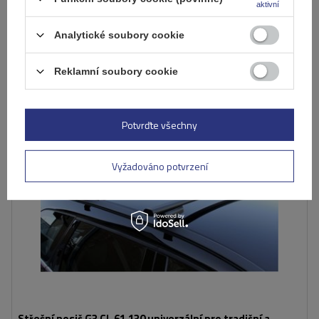
aktivní
Již nyní zašleme
11. srpna
Přidat
Analytické soubory cookie
do
košíku
Reklamní soubory cookie
Potvrďte všechny
Vyžadováno potvrzení
Střešní nosič G3 CL 61.130 univerzální pro tradiční a