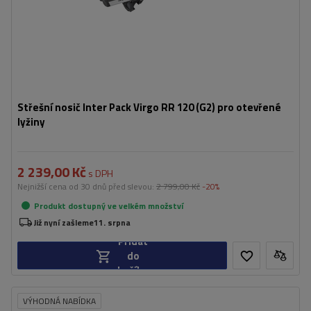
Střešní nosič Inter Pack Virgo RR 120 (G2) pro otevřené
lyžiny
2 239,00 Kč
s DPH
Nejnižší cena od 30 dnů před slevou:
2 799,00 Kč
-20%
Produkt dostupný ve velkém množství
Již nyní zašleme
11. srpna
Přidat
do
košíku
VÝHODNÁ NABÍDKA