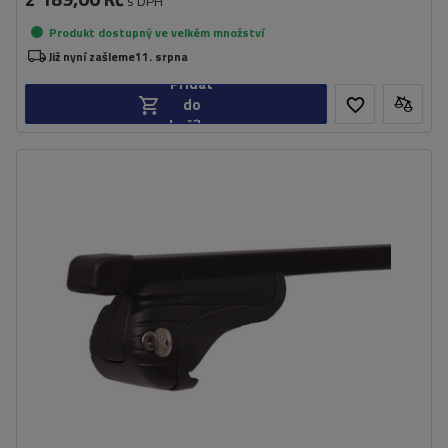
s DPH
Produkt dostupný ve velkém množství
Již nyní zašleme
11. srpna
Přidat
do
košíku