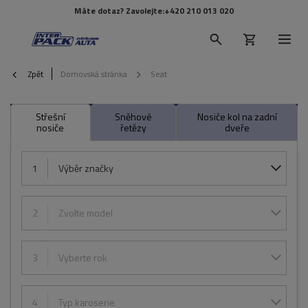
Máte dotaz? Zavolejte:
+420 210 013 020
Zpět
Domovská stránka
Seat
Střešní
Sněhové
Nosiče kol na zadní
nosiče
řetězy
dveře
1
Výběr značky
2
Zvolte model
3
Vyberte rok
4
Typ karoserie