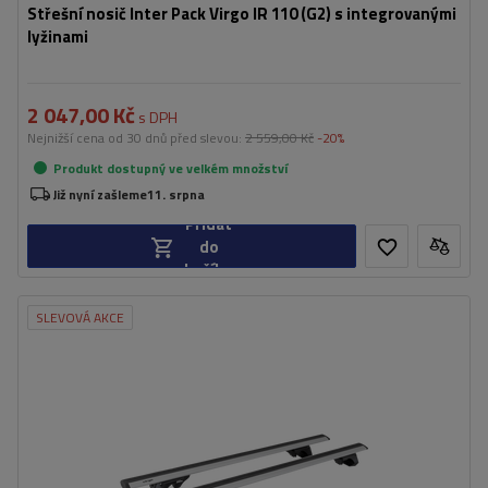
Střešní nosič Inter Pack Virgo IR 110 (G2) s integrovanými
lyžinami
2 047,00 Kč
s DPH
Nejnižší cena od 30 dnů před slevou:
2 559,00 Kč
-20%
Produkt dostupný ve velkém množství
Již nyní zašleme
11. srpna
Přidat
do
košíku
SLEVOVÁ AKCE