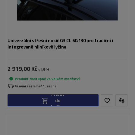
Univerzální střešní nosič G3 CL 60.130 pro tradiční i
integrované hliníkové lyžiny
2 919,00 Kč
s DPH
Produkt dostupný ve velkém množství
Již nyní zašleme
11. srpna
Přidat
do
košíku