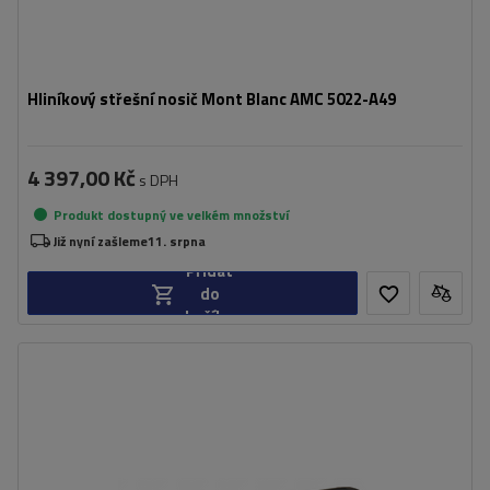
Hliníkový střešní nosič Mont Blanc AMC 5022-A49
4 397,00 Kč
s DPH
Produkt dostupný ve velkém množství
Již nyní zašleme
11. srpna
Přidat
do
košíku