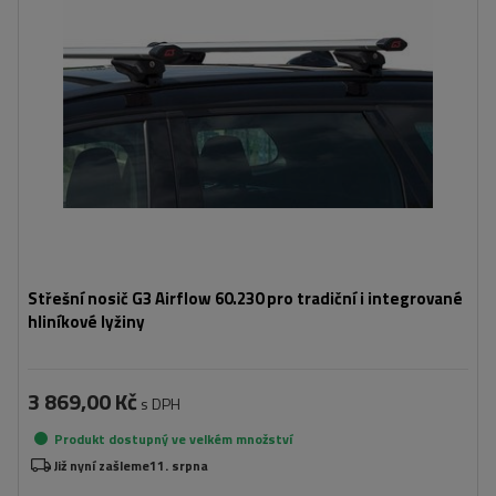
Střešní nosič G3 Airflow 60.230 pro tradiční i integrované
hliníkové lyžiny
3 869,00 Kč
s DPH
Produkt dostupný ve velkém množství
Již nyní zašleme
11. srpna
Přidat