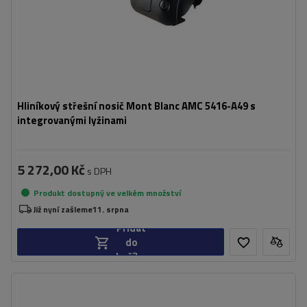
Hliníkový střešní nosič Mont Blanc AMC 5416-A49 s
integrovanými lyžinami
5 272,00 Kč
s DPH
Produkt dostupný ve velkém množství
Již nyní zašleme
11. srpna
Přidat
do
košíku