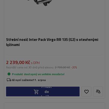
Střešní nosič Inter Pack Virgo RR 135 (G2) s otevřenými
lyžinami
2 239,00 Kč
s DPH
Nejnižší cena od 30 dnů před slevou:
2 799,00 Kč
-20%
Produkt dostupný ve velkém množství
Již nyní zašleme
11. srpna
Přidat
do
košíku