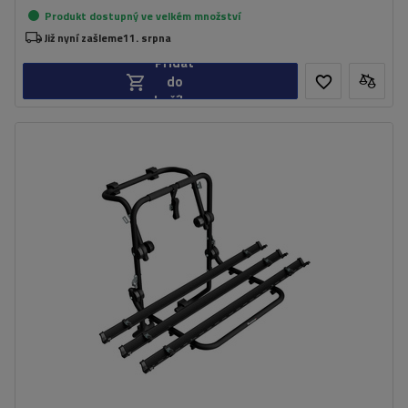
Produkt dostupný ve velkém množství
Již nyní zašleme
11. srpna
Přidat
do
košíku
Počet jízdních kol:
3
Nosnost nosiče jízdních kol:
45 kg
univerzální montážní systém
kompatibilní se všemi typy karoserií