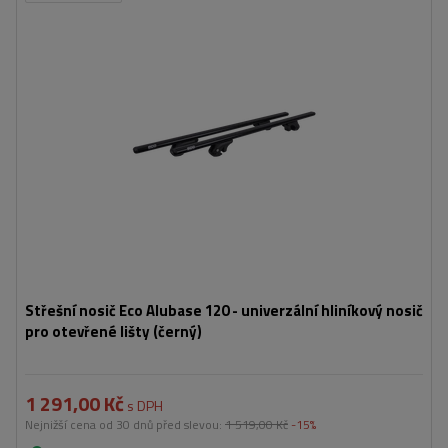
Střešní nosič Eco Alubase 120 - univerzální hliníkový nosič
pro otevřené lišty (černý)
1 291,00 Kč
s DPH
Nejnižší cena od 30 dnů před slevou:
1 519,00 Kč
-15%