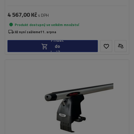
4 567,00 Kč
s DPH
Produkt dostupný ve velkém množství
Již nyní zašleme
11. srpna
Přidat
do
košíku