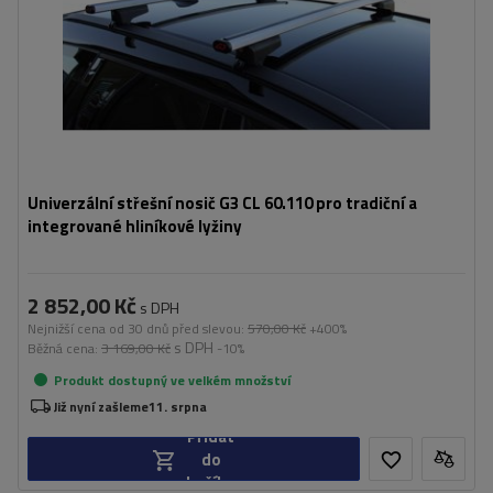
Univerzální střešní nosič G3 CL 60.110 pro tradiční a
integrované hliníkové lyžiny
2 852,00 Kč
s DPH
Nejnižší cena od 30 dnů před slevou:
570,00 Kč
+400%
s DPH
Běžná cena:
3 169,00 Kč
-10%
Produkt dostupný ve velkém množství
Již nyní zašleme
11. srpna
Přidat
do
košíku