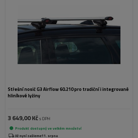
Střešní nosič G3 Airflow 60.210 pro tradiční i integrované
hliníkové lyžiny
3 649,00 Kč
s DPH
Produkt dostupný ve velkém množství
Již nyní zašleme
11. srpna