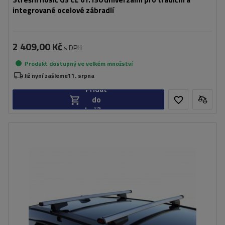
integrované ocelové zábradlí
2 409,00 Kč
s DPH
Produkt dostupný ve velkém množství
Již nyní zašleme
11. srpna
Přidat
do
košíku