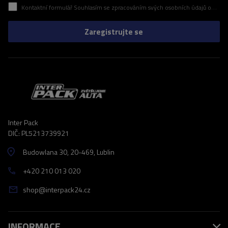
Kontaktní formulář Souhlasím se zpracováním svých osobních údajů obsažených v kontaktním formuláři v souladu s nařízením Evropského parlamentu a Rady (EU)
Zaregistrujte se
Inter Pack
DIČ: PL5213739921
Budowlana 30
, 20-469
, Lublin
+420 210 013 020
shop@interpack24.cz
INFORMACE