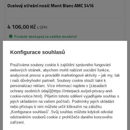
Ocelový střešní nosič Mont Blanc AMC 5416
4 106,00 Kč
s DPH
Produkt dostupný ve velkém množství
Již nyní zašleme
11. srpna
Přidat
Konfigurace souhlasů
do
košíku
Používáme soubory cookie k zajištění správného fungování
webových stránek, abychom mohli nabízet sociální funkce,
analyzovat provoz a provádět marketingové aktivity – jak my, tak
i naši důvěryhodní partneři. Soubory cookie slouží také k
personalizaci reklam. Více informací najdete v [zásadách
ochrany osobních údajů](https://interpack.eu/pol-privacy-and-
cookie-notice.html). Přijetím tohoto sdělení vyjadřujete souhlas s
jejich ukládáním na vašem počítači. Podmínky jejich ukládání
nebo přístupu k nim můžete určit kliknutím na záložku
„Konfigurace souhlasů”. Svůj souhlas můžete kdykoli odvolat
odstraněním souborů cookie z prohlížeče daného koncového
zařízení.