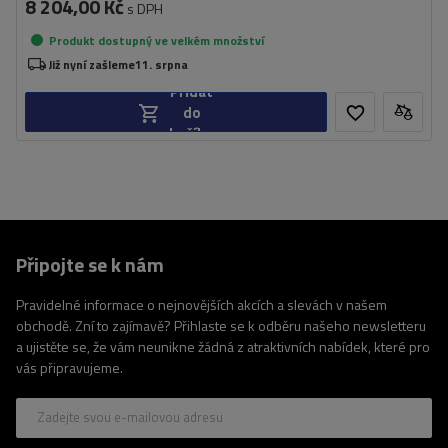
8 204,00 Kč
s DPH
Produkt dostupný ve velkém množství
Již nyní zašleme
11. srpna
Přidat
do
košíku
Připojte se k nám
Pravidelné informace o nejnovějších akcích a slevách v našem
obchodě. Zní to zajímavě? Přihlaste se k odběru našeho newsletteru
a ujistěte se, že vám neunikne žádná z atraktivních nabídek, které pro
vás připravujeme.
Zadejte svou e-mailovou adresu