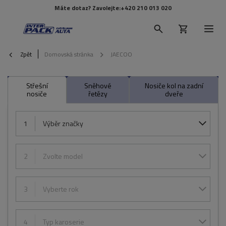
Máte dotaz? Zavolejte:
+420 210 013 020
Zpět
Domovská stránka
JAECOO
Střešní
Sněhové
Nosiče kol na zadní
nosiče
řetězy
dveře
1
Výběr značky
2
Zvolte model
3
Vyberte rok
4
Typ karoserie