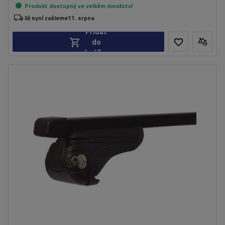
Produkt dostupný ve velkém množství
Již nyní zašleme
11. srpna
Přidat
do
košíku