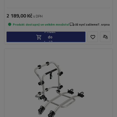
2 189,00 Kč
s DPH
Produkt dostupný ve velkém množství
Již nyní zašleme
7. srpna
Přidat
do
košíku
Počet jízdních kol:
2
Maximální hmotnost jízdního kola:
22,5 kg
Nosnost nosiče jízdních kol:
45 kg
kompatibilní s elektrokoly
hliníková konstrukce