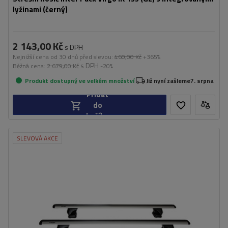
lyžinami (černý)
2 143,00 Kč
s DPH
Nejnižší cena od 30 dnů před slevou:
460,00 Kč
+365%
s DPH
Běžná cena:
2 679,00 Kč
-20%
Produkt dostupný ve velkém množství
Již nyní zašleme
7. srpna
Přidat
do
košíku
SLEVOVÁ AKCE