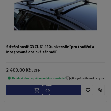
Střešní nosič G3 CL 61.130 univerzální pro tradiční a
integrované ocelové zábradlí
2 409,00 Kč
s DPH
Produkt dostupný ve velkém množství
Již nyní zašleme
7. srpna
Přidat
do
košíku