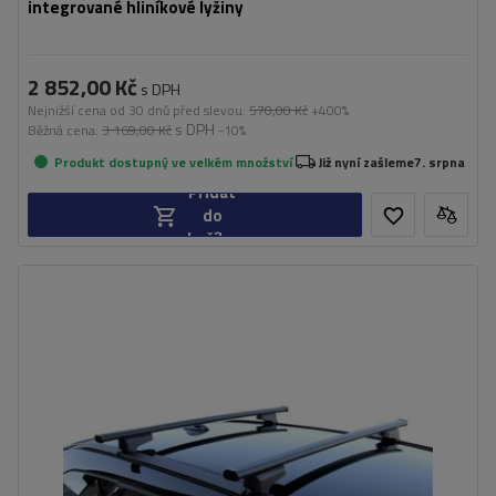
integrované hliníkové lyžiny
2 852,00 Kč
s DPH
Nejnižší cena od 30 dnů před slevou:
570,00 Kč
+400%
s DPH
Běžná cena:
3 169,00 Kč
-10%
Produkt dostupný ve velkém množství
Již nyní zašleme
7. srpna
Přidat
do
košíku