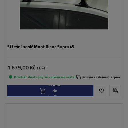
Střešní nosič Mont Blanc Supra 45
1 679,00 Kč
s DPH
Produkt dostupný ve velkém množství
Již nyní zašleme
7. srpna
Přidat
do
košíku