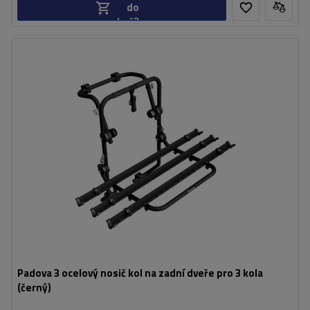
do
košíku
Počet jízdních kol:
3
Nosnost nosiče jízdních kol:
45 kg
univerzální montážní systém
kompatibilní se všemi typy karoserií
Padova 3 ocelový nosič kol na zadní dveře pro 3 kola
(černý)