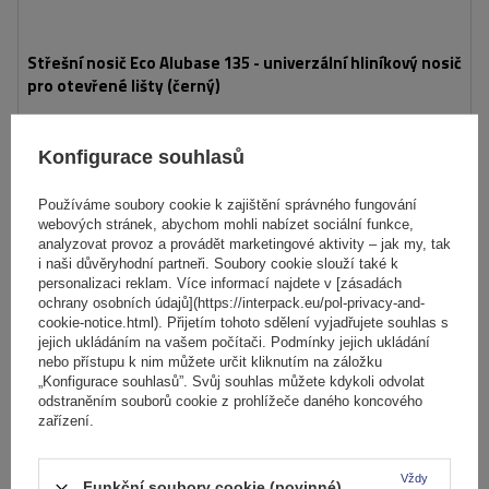
Střešní nosič Eco Alubase 135 - univerzální hliníkový nosič
pro otevřené lišty (černý)
Konfigurace souhlasů
1 436,00 Kč
s DPH
Nejnižší cena od 30 dnů před slevou:
1 689,00 Kč
-14%
Používáme soubory cookie k zajištění správného fungování
Produkt dostupný ve velkém množství
Již nyní zašleme
7. srpna
webových stránek, abychom mohli nabízet sociální funkce,
Přidat
analyzovat provoz a provádět marketingové aktivity – jak my, tak
i naši důvěryhodní partneři. Soubory cookie slouží také k
do
personalizaci reklam. Více informací najdete v [zásadách
košíku
ochrany osobních údajů](https://interpack.eu/pol-privacy-and-
cookie-notice.html). Přijetím tohoto sdělení vyjadřujete souhlas s
SLEVOVÁ AKCE
jejich ukládáním na vašem počítači. Podmínky jejich ukládání
nebo přístupu k nim můžete určit kliknutím na záložku
„Konfigurace souhlasů”. Svůj souhlas můžete kdykoli odvolat
odstraněním souborů cookie z prohlížeče daného koncového
zařízení.
Vždy
Funkční soubory cookie (povinné)