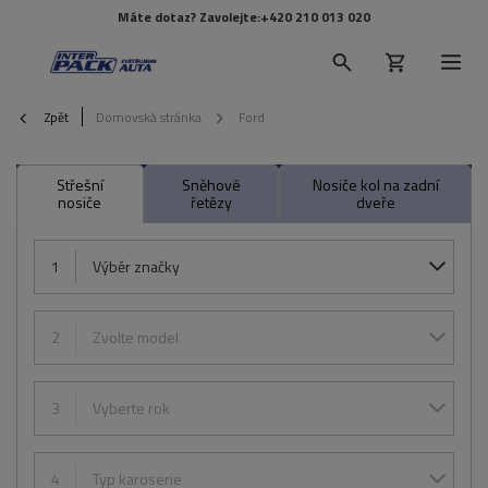
Máte dotaz? Zavolejte:
+420 210 013 020
Zpět
Domovská stránka
Ford
Střešní
Sněhové
Nosiče kol na zadní
nosiče
řetězy
dveře
1
Výběr značky
2
Zvolte model
3
Vyberte rok
4
Typ karoserie