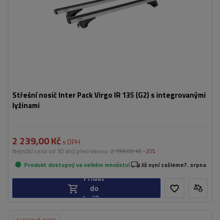
Střešní nosič Inter Pack Virgo IR 135 (G2) s integrovanými
lyžinami
2 239,00 Kč
s DPH
Nejnižší cena od 30 dnů před slevou:
2 799,00 Kč
-20%
Produkt dostupný ve velkém množství
Již nyní zašleme
7. srpna
Přidat
do
košíku