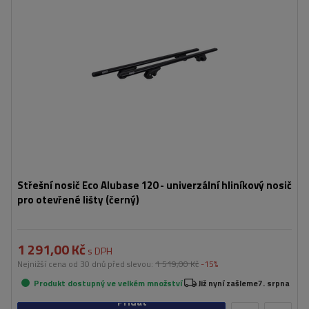
Střešní nosič Eco Alubase 120 - univerzální hliníkový nosič
pro otevřené lišty (černý)
1 291,00 Kč
s DPH
Nejnižší cena od 30 dnů před slevou:
1 519,00 Kč
-15%
Produkt dostupný ve velkém množství
Již nyní zašleme
7. srpna
Přidat