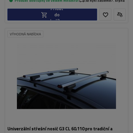
Produkt dostupný ve velkém množství
Již nyní zašleme
7. srpna
Přidat
do
košíku
VÝHODNÁ NABÍDKA
Univerzální střešní nosič G3 CL 60.110 pro tradiční a