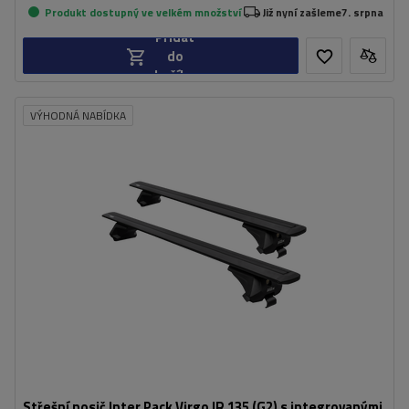
Produkt dostupný ve velkém množství
Již nyní zašleme
7. srpna
Přidat
do
košíku
VÝHODNÁ NABÍDKA
Střešní nosič Inter Pack Virgo IR 135 (G2) s integrovanými