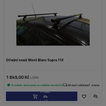
Střešní nosič Mont Blanc Supra 113
1 849,00 Kč
s DPH
Produkt dostupný ve velkém množství
Již nyní zašleme
7. srpna
Přidat
do
košíku