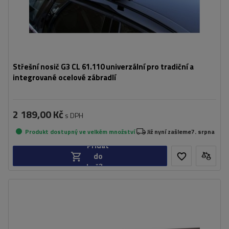
Střešní nosič G3 CL 61.110 univerzální pro tradiční a
integrované ocelové zábradlí
2 189,00 Kč
s DPH
Produkt dostupný ve velkém množství
Již nyní zašleme
7. srpna
Přidat
do
košíku