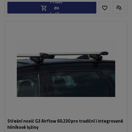
Přidat
do
košíku
Střešní nosič G3 Airflow 60.230 pro tradiční i integrované
hliníkové lyžiny