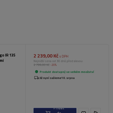
2 239,00 Kč
rgo IR 135
s DPH
ami
Nejnižší cena od 30 dnů před slevou:
2 799,00 Kč
-20%
Produkt dostupný ve velkém množství
Již nyní zašleme
10. srpna
Přidat