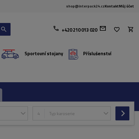
shop@interpack24.cz
Kontakt
Můj účet
+420 210 013 020
Sportovní stojany
Příslušenství
4
Typ karoserie