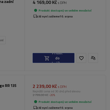
4 169,00 Kč
na zadní
s DPH
Produkt dostupný ve velkém množství
Již nyní zašleme
10. srpna
rií
Přidat
do
košíku
2 239,00 Kč
rgo RR 135
s DPH
Nejnižší cena od 30 dnů před slevou:
2 799,00 Kč
-20%
Produkt dostupný ve velkém množství
Již nyní zašleme
10. srpna