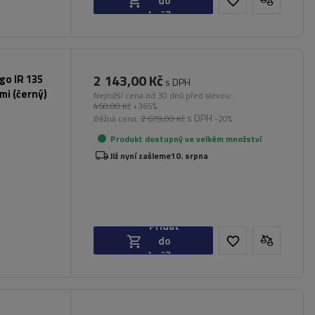
do
košíku
2 143,00 Kč
rgo IR 135
s DPH
mi (černý)
Nejnižší cena od 30 dnů před slevou:
460,00 Kč
+365%
s DPH
Běžná cena:
2 679,00 Kč
-20%
Produkt dostupný ve velkém množství
Již nyní zašleme
10. srpna
Přidat
do
košíku