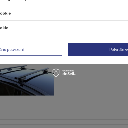
cookie
okie
Střešní nosič G3 CL 61.130
univerzální pro tradiční a
áno potvrzení
Potvrďte 
integrované ocelové zábra