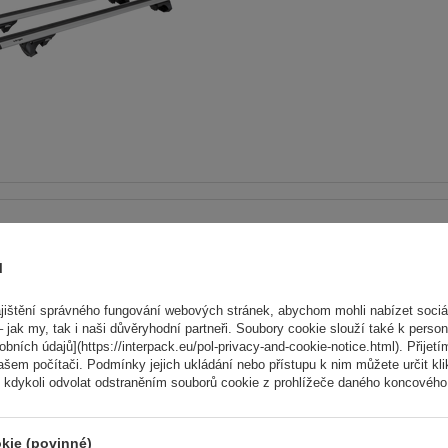
Elektrokolo Peruzzo Firenz
nosič kol na zadní výklopn
ů
Počet jízdních kol:
2
ištění správného fungování webových stránek, abychom mohli nabízet sociál
Maximální hmotnost jízdního kola:
 jak my, tak i naši důvěryhodní partneři. Soubory cookie slouží také k person
Nosnost nosiče jízdních kol:
45 kg
ních údajů](https://interpack.eu/pol-privacy-and-cookie-notice.html). Přijetí
ašem počítači. Podmínky jejich ukládání nebo přístupu k nim můžete určit kl
 kdykoli odvolat odstraněním souborů cookie z prohlížeče daného koncového 
kompatibilní s elektrokoly
hliníková konstrukce
kie (povinné)