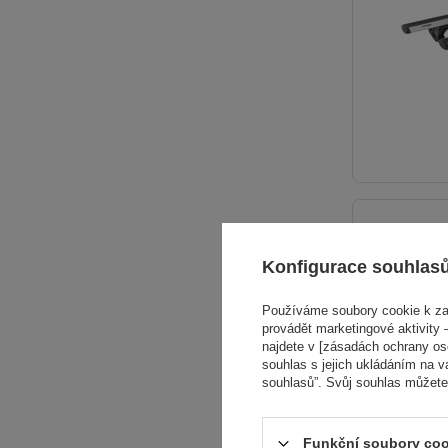
Konfigurace souhlas
Používáme soubory cookie k zaj
provádět marketingové aktivity –
najdete v [zásadách ochrany osob
souhlas s jejich ukládáním na v
souhlasů”. Svůj souhlas můžete
Funkční soubory coo