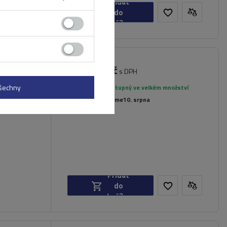
Přidat
do
košíku
2 409,00 Kč
s DPH
všechny
Produkt dostupný ve velkém množství
dlí
Již nyní zašleme
10. srpna
Přidat
do
košíku