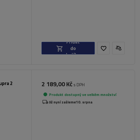
Přidat
do
košíku
2 189,00 Kč
upra 2
s DPH
Produkt dostupný ve velkém množství
Již nyní zašleme
10. srpna