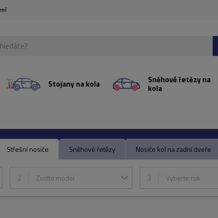
ení
Sněhové řetězy na
Stojany na kola
kola
Střešní nosiče
Sněhové řetězy
Nosiče kol na zadní dveře
2
Zvolte model
3
Vyberte rok