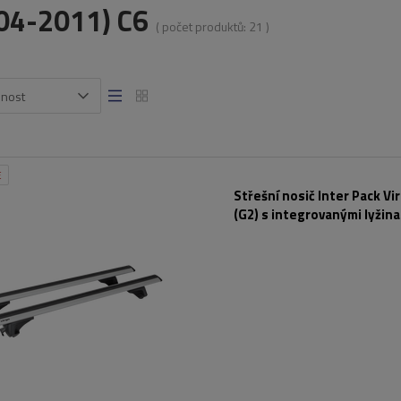
04-2011) C6
( počet produktů:
21
)
snost
E
Střešní nosič Inter Pack Vi
(G2) s integrovanými lyžin