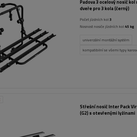
Padova 3 ocelový nosič kol 
dveře pro 3 kola (černý)
Počet jízdních kol:
3
Nosnost nosiče jízdních kol:
45 kg
univerzální montážní systém
kompatibilní se všemi typy karose
E
Střešní nosič Inter Pack Vi
(G2) s otevřenými lyžinami