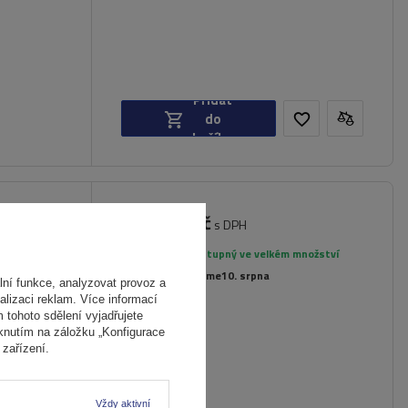
Přidat
do
košíku
5 229,00 Kč
e 2 -
s DPH
é dveře
Produkt dostupný ve velkém množství
Již nyní zašleme
10. srpna
ní funkce, analyzovat provoz a
22,5 kg
alizaci reklam. Více informací
m tohoto sdělení vyjadřujete
iknutím na záložku „Konfigurace
zařízení.
Vždy aktivní