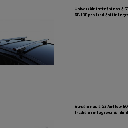
Univerzální střešní nosič G
60.130 pro tradiční i integ
hliníkové lyžiny
Střešní nosič G3 Airflow 60
tradiční i integrované hlin
lyžiny