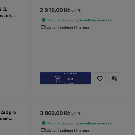
2 919,00 Kč
3 CL
s DPH
rované
Produkt dostupný ve velkém množství
Již nyní zašleme
10. srpna
Přidat
do
košíku
3 869,00 Kč
.230 pro
s DPH
íkové
Produkt dostupný ve velkém množství
Již nyní zašleme
10. srpna