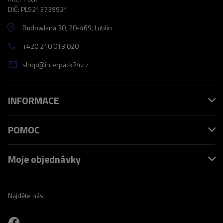
DIČ: PL5213739921
Budowlana 30
, 20-469
, Lublin
+420 210 013 020
shop@interpack24.cz
INFORMACE
POMOC
Moje objednávky
Najděte nás: