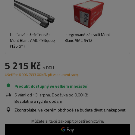
Hliníkové střešní nosiče
Integrované zábradlí Mont
Mont Blanc AMC 49&quot;
Blanc AMC 5412
(125 cm)
5 215 Kč
s DPH
Ušetříte
6.00%
(
333.00
Kč
), při zakoupení sady.
Produkt dostupný ve velkém množství
S vámi od
13. srpna
. Dodávka od
0,00 Kč
Bezplatné a rychlé dodání
Zkontrolujte, ve kterém obchodě se budete dívat a nakupovat
Můžete si také zakoupit prostřednictvím: