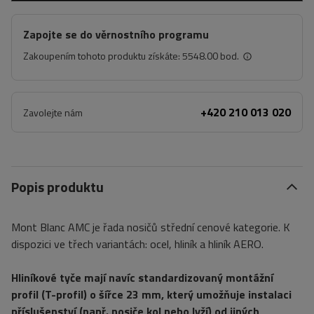
Zapojte se do věrnostního programu
Zakoupením tohoto produktu získáte:
5548.00 bod.
+420 210 013 020
Zavolejte nám
Popis produktu
Mont Blanc AMC je řada nosičů střední cenové kategorie. K
dispozici ve třech variantách: ocel, hliník a hliník AERO.
Hliníkové tyče mají navíc standardizovaný montážní
profil (T-profil) o šířce 23 mm, který umožňuje instalaci
příslušenství (např. nosiče kol nebo lyží) od jiných