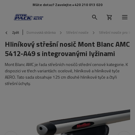
Máte dotaz? Zavolejte:
+420 210 013 020
Zpět
Domovská stránka
Střešní nosiče
Střešní nosiče pro lišt
Hliníkový střešní nosič Mont Blanc AMC
5412-A49 s integrovanými lyžinami
Mont Blanc AMC je řada střešních nosičů střední cenové kategorie. K
dispozici ve třech variantách: ocelové, hliníkové a hliníkové tyče
AERO. Tato sada obsahuje 125 cm dlouhé hliníkové tyče a čtyři
střešní úchyty.