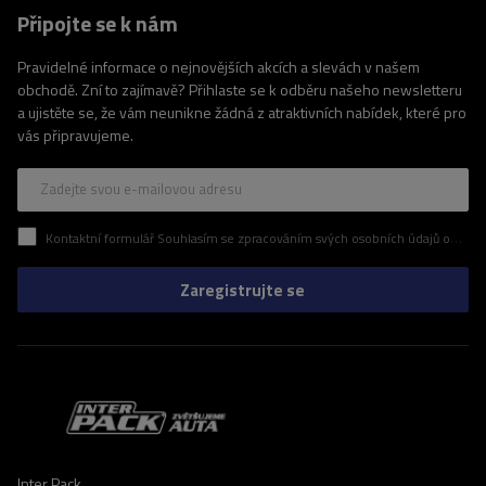
Připojte se k nám
Pravidelné informace o nejnovějších akcích a slevách v našem
obchodě. Zní to zajímavě? Přihlaste se k odběru našeho newsletteru
a ujistěte se, že vám neunikne žádná z atraktivních nabídek, které pro
vás připravujeme.
Zadejte svou e-mailovou adresu
Kontaktní formulář Souhlasím se zpracováním svých osobních údajů obsažených v kontaktním formuláři v souladu s nařízením Evropského parlamentu a Rady (EU)
Zaregistrujte se
Inter Pack