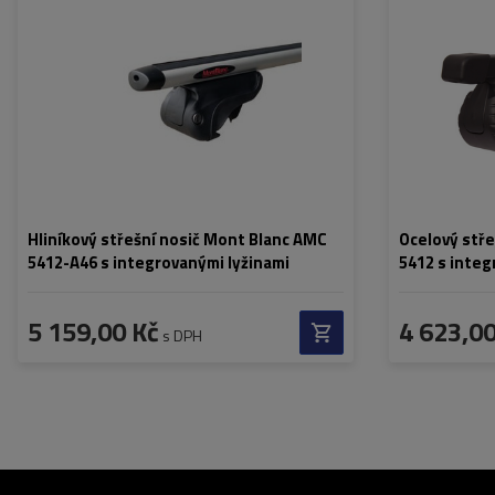
Hliníkový střešní nosič Mont Blanc AMC
Ocelový stř
5412-A46 s integrovanými lyžinami
5412 s integ
5 159,00 Kč
4 623,00
s DPH