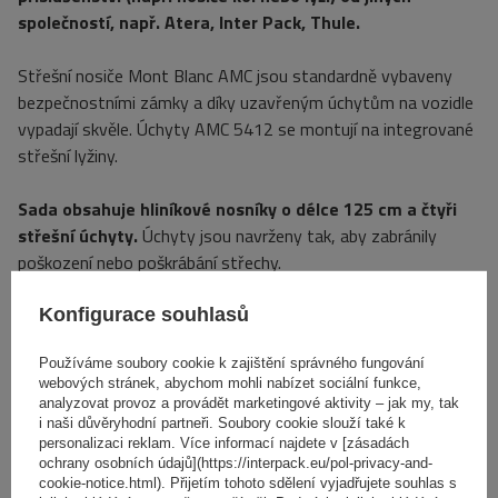
společností, např. Atera, Inter Pack, Thule.
Střešní nosiče Mont Blanc AMC jsou standardně vybaveny
bezpečnostními zámky a díky uzavřeným úchytům na vozidle
vypadají skvěle. Úchyty AMC 5412 se montují na integrované
střešní lyžiny.
Sada obsahuje hliníkové nosníky o délce 125 cm a čtyři
střešní úchyty.
Úchyty jsou navrženy tak, aby zabránily
poškození nebo poškrábání střechy.
Konfigurace souhlasů
Specifikace
Používáme soubory cookie k zajištění správného fungování
webových stránek, abychom mohli nabízet sociální funkce,
Výrobek je vhodný pro automobily
analyzovat provoz a provádět marketingové aktivity – jak my, tak
i naši důvěryhodní partneři. Soubory cookie slouží také k
personalizaci reklam. Více informací najdete v [zásadách
Dodávka
ochrany osobních údajů](https://interpack.eu/pol-privacy-and-
cookie-notice.html). Přijetím tohoto sdělení vyjadřujete souhlas s