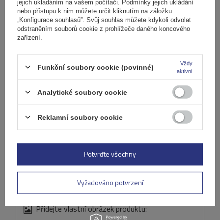
jejich ukládáním na vašem počítači. Podmínky jejich ukládání
Položit otázku
nebo přístupu k nim můžete určit kliknutím na záložku
„Konfigurace souhlasů”. Svůj souhlas můžete kdykoli odvolat
odstraněním souborů cookie z prohlížeče daného koncového
(0)
zařízení.
Recenze
Vždy
Funkční soubory cookie (povinné)
aktivní
Napište svoji recenzi
Analytické soubory cookie
Vaše hodnocení:
5/5
Reklamní soubory cookie
Obsah vašeho názoru
Potvrďte všechny
Vyžadováno potvrzení
Přidejte vlastní obrázek produktu: