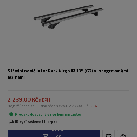
Střešní nosič Inter Pack Virgo IR 135 (G2) s integrovanými
lyžinami
2 239,00 Kč
s DPH
Nejnižší cena od 30 dnů před slevou:
2 799,00 Kč
-20%
Produkt dostupný ve velkém množství
Již nyní zašleme
11. srpna
Přidat
do