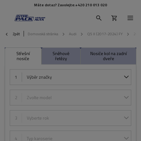
Máte dotaz? Zavolejte:
+420 210 013 020
Zpět
Domovská stránka
Audi
Q5 II (2017-2024) FY
202
Střešní
Sněhové
Nosiče kol na zadní
nosiče
řetězy
dveře
1
Výběr značky
2
Zvolte model
3
Vyberte rok
4
Typ karoserie