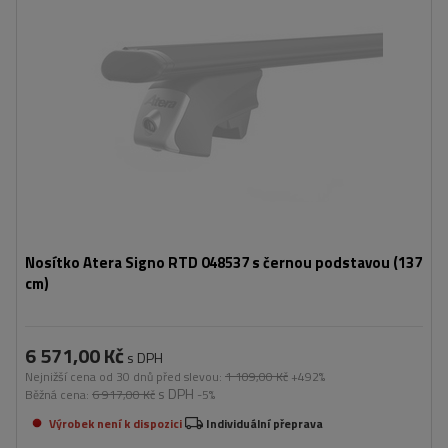
Nosítko Atera Signo RTD 048537 s černou podstavou (137
cm)
6 571,00 Kč
s DPH
Nejnižší cena od 30 dnů před slevou:
1 109,00 Kč
+492%
s DPH
Běžná cena:
6 917,00 Kč
-5%
Výrobek není k dispozici
Individuální přeprava