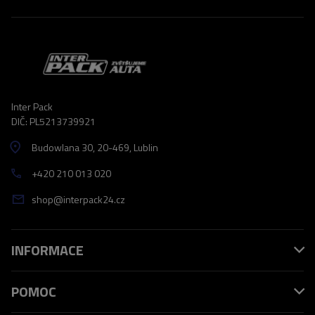
Inter Pack
DIČ: PL5213739921
Budowlana 30
, 20-469
, Lublin
+420 210 013 020
shop@interpack24.cz
INFORMACE
POMOC