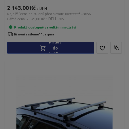
2 143,00 Kč
s DPH
Nejnižší cena od 30 dnů před slevou:
460,00 Kč
+365%
s DPH
Běžná cena:
2 679,00 Kč
-20%
Produkt dostupný ve velkém množství
Již nyní zašleme
11. srpna
Přidat
do
košíku