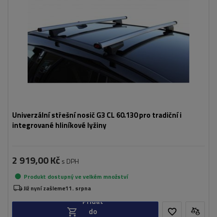
Univerzální střešní nosič G3 CL 60.130 pro tradiční i
integrované hliníkové lyžiny
2 919,00 Kč
s DPH
Produkt dostupný ve velkém množství
Již nyní zašleme
11. srpna
Přidat
do