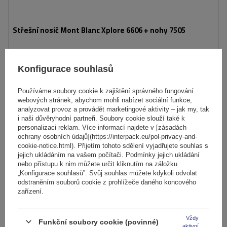
Střešní nosič Mont Blanc Xplore 6606 + nohy 7505
8 204,00 Kč
s DPH
Konfigurace souhlasů
Produkt dostupný ve velkém množství
Používáme soubory cookie k zajištění správného fungování
Již nyní zašleme
11. srpna
webových stránek, abychom mohli nabízet sociální funkce,
Přidat
analyzovat provoz a provádět marketingové aktivity – jak my, tak
i naši důvěryhodní partneři. Soubory cookie slouží také k
do
personalizaci reklam. Více informací najdete v [zásadách
košíku
ochrany osobních údajů](https://interpack.eu/pol-privacy-and-
cookie-notice.html). Přijetím tohoto sdělení vyjadřujete souhlas s
jejich ukládáním na vašem počítači. Podmínky jejich ukládání
nebo přístupu k nim můžete určit kliknutím na záložku
„Konfigurace souhlasů”. Svůj souhlas můžete kdykoli odvolat
odstraněním souborů cookie z prohlížeče daného koncového
zařízení.
Vždy
Funkční soubory cookie (povinné)
aktivní