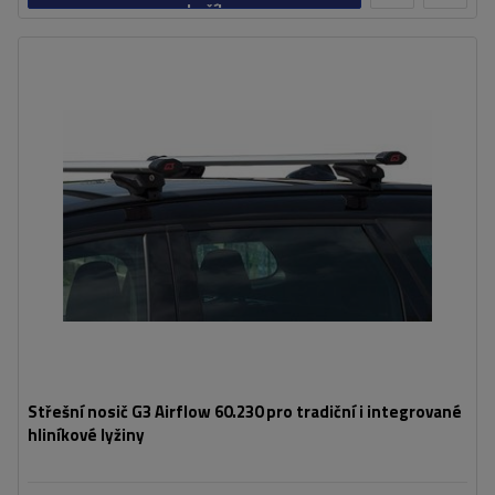
košíku
Střešní nosič G3 Airflow 60.230 pro tradiční i integrované
hliníkové lyžiny