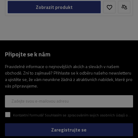
Zobrazit produkt
Připojte se k nám
Pravidelné informace o nejnovějších akcích a slevách v našem
obchodě. Zní to zajímavě? Přihlaste se k odběru našeho newsletteru
a ujistěte se, že vám neunikne žádná z atraktivních nabídek, které pro
vás připravujeme.
Zadejte svou e-mailovou adresu
Kontaktní formulář Souhlasím se zpracováním svých osobních údajů obsažených v kontaktním formuláři v souladu s nařízením Evropského parlamentu a Rady (EU)
Zaregistrujte se