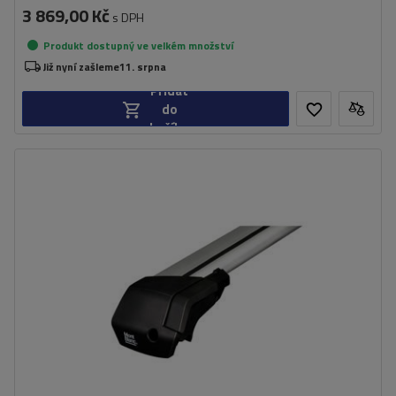
3 869,00 Kč
s DPH
Produkt dostupný ve velkém množství
Již nyní zašleme
11. srpna
Přidat
do
košíku