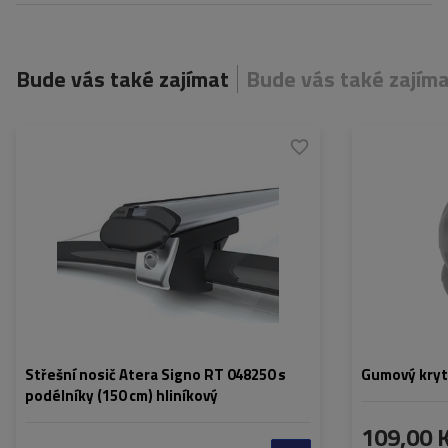
Bude vás také zajímat
Bude vás také zajím
Střešní nosič Atera Signo RT 048250 s
Gumový kryt
podélníky (150 cm) hliníkový
109,00 