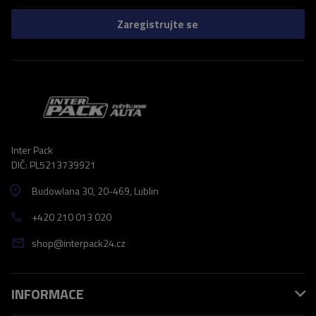
Zaregistrujte se
Inter Pack
DIČ: PL5213739921
Budowlana 30
, 20-469
, Lublin
+420 210 013 020
shop@interpack24.cz
INFORMACE