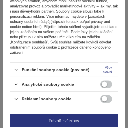
certifikaci TÜV.
webových stránek, abychom mohli nabízet sociální funkce,
analyzovat provoz a provádět marketingové aktivity – jak my, tak
i naši důvěryhodní partneři. Soubory cookie slouží také k
Specifikace
personalizaci reklam. Více informací najdete v [zásadách
ochrany osobních údajů](https://interpack.eu/pol-privacy-and-
cookie-notice.html). Přijetím tohoto sdělení vyjadřujete souhlas s
jejich ukládáním na vašem počítači. Podmínky jejich ukládání
Výrobek je vhodný pro automobily
nebo přístupu k nim můžete určit kliknutím na záložku
„Konfigurace souhlasů”. Svůj souhlas můžete kdykoli odvolat
odstraněním souborů cookie z prohlížeče daného koncového
Položit otázku
zařízení.
(0)
Recenze
Vždy
Funkční soubory cookie (povinné)
aktivní
Analytické soubory cookie
Napište svoji recenzi
Reklamní soubory cookie
Vaše hodnocení:
5/5
Potvrďte všechny