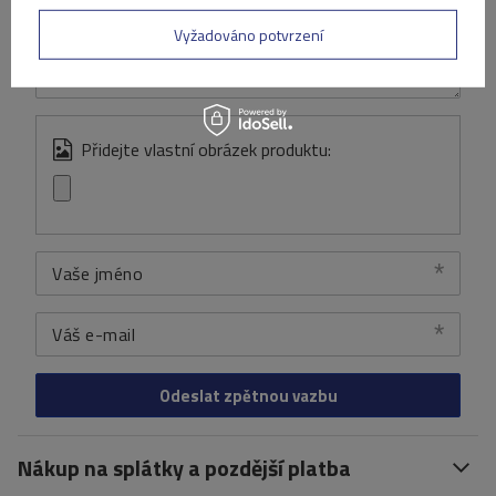
Obsah vašeho názoru
Vyžadováno potvrzení
Přidejte vlastní obrázek produktu:
Vaše jméno
Váš e-mail
Odeslat zpětnou vazbu
Nákup na splátky a pozdější platba