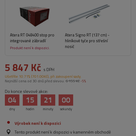
Atera RT 048400 stop pro
Atera Signo RT (137 cm) -
integrované zábradlí
hliníkové tyče pro střešní
nosič
Produkt není k dispozici.
5 847 Kč
s DPH
Ušetříte
10.71%
(
701.00
Kč
), při zakoupení sady.
Nejnižší cena od 30 dnů před slevou:
6 155 Kč
-5%
Do konce slevové akce:
04
15
20
59
dny
hodin
minuty
sekundy
Výrobek není k dispozici
Tento produkt není k dispozici v kamenném obchodě