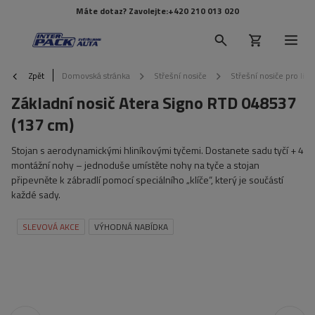
Máte dotaz? Zavolejte:
+420 210 013 020
Zpět
Domovská stránka
Střešní nosiče
Střešní nosiče pro lišt
Základní nosič Atera Signo RTD 048537
(137 cm)
Stojan s aerodynamickými hliníkovými tyčemi. Dostanete sadu tyčí + 4
montážní nohy – jednoduše umístěte nohy na tyče a stojan
připevněte k zábradlí pomocí speciálního „klíče“, který je součástí
každé sady.
SLEVOVÁ AKCE
VÝHODNÁ NABÍDKA