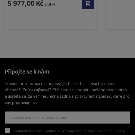
5 977,00 Kč
s DPH
Připojte se k nám
Pravidelné informace o nejnovějších akcích a slevách v našem
obchodě. Zní to zajímavě? Přihlaste se k odběru našeho newsletteru
a ujistěte se, že vám neunikne žádná z atraktivních nabídek, které pro
vás připravujeme.
Zadejte svou e-mailovou adresu
Kontaktní formulář Souhlasím se zpracováním svých osobních údajů obsažených v kontaktním formuláři v souladu s nařízením Evropského parlamentu a Rady (EU)