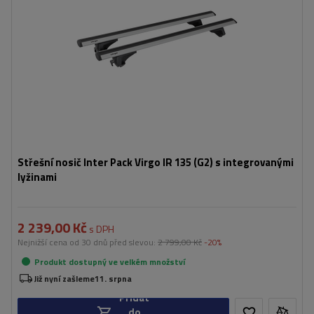
Střešní nosič Inter Pack Virgo IR 135 (G2) s integrovanými
lyžinami
2 239,00 Kč
s DPH
Nejnižší cena od 30 dnů před slevou:
2 799,00 Kč
-20%
Produkt dostupný ve velkém množství
Již nyní zašleme
11. srpna
Přidat
do