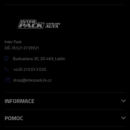
Inter Pack
DIČ: PL5213739921
Budowlana 30
, 20-469
, Lublin
+420 210 013 020
shop@interpack24.cz
INFORMACE
POMOC