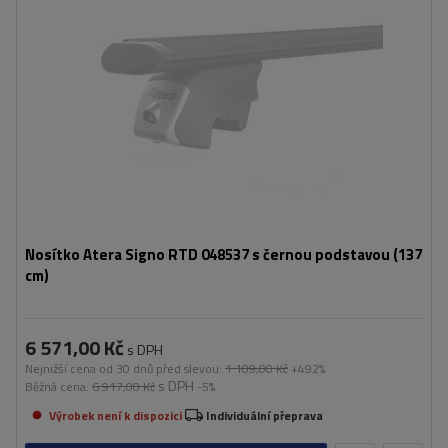
Nosítko Atera Signo RTD 048537 s černou podstavou (137
cm)
6 571,00 Kč
s DPH
Nejnižší cena od 30 dnů před slevou:
1 109,00 Kč
+492%
s DPH
Běžná cena:
6 917,00 Kč
-5%
Výrobek není k dispozici
Individuální přeprava