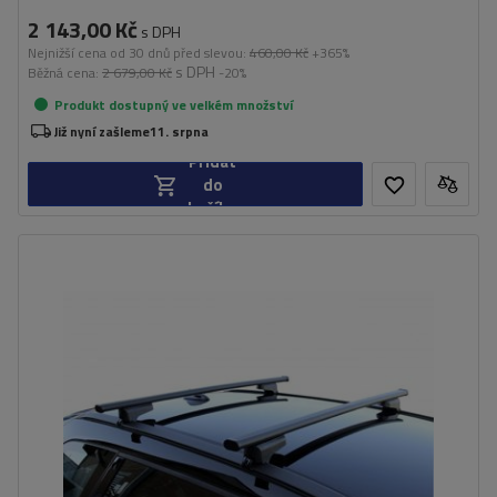
2 143,00 Kč
s DPH
Nejnižší cena od 30 dnů před slevou:
460,00 Kč
+365%
s DPH
Běžná cena:
2 679,00 Kč
-20%
Produkt dostupný ve velkém množství
Již nyní zašleme
11. srpna
Přidat
do
košíku