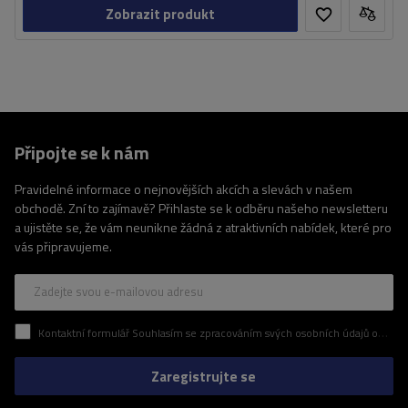
Zobrazit produkt
Připojte se k nám
Pravidelné informace o nejnovějších akcích a slevách v našem
obchodě. Zní to zajímavě? Přihlaste se k odběru našeho newsletteru
a ujistěte se, že vám neunikne žádná z atraktivních nabídek, které pro
vás připravujeme.
Zadejte svou e-mailovou adresu
Kontaktní formulář Souhlasím se zpracováním svých osobních údajů obsažených v kontaktním formuláři v souladu s nařízením Evropského parlamentu a Rady (EU)
Zaregistrujte se