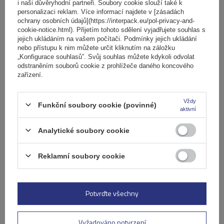
i naši důvěryhodní partneři. Soubory cookie slouží také k
košíku
personalizaci reklam. Více informací najdete v [zásadách
ochrany osobních údajů](https://interpack.eu/pol-privacy-and-
cookie-notice.html). Přijetím tohoto sdělení vyjadřujete souhlas s
jejich ukládáním na vašem počítači. Podmínky jejich ukládání
nebo přístupu k nim můžete určit kliknutím na záložku
„Konfigurace souhlasů”. Svůj souhlas můžete kdykoli odvolat
odstraněním souborů cookie z prohlížeče daného koncového
zařízení.
Vždy
Funkční soubory cookie (povinné)
aktivní
Analytické soubory cookie
Reklamní soubory cookie
Střešní nosič G3 Airflow 60.230 pro tradiční i integrované
Potvrďte všechny
hliníkové lyžiny
Vyžadováno potvrzení