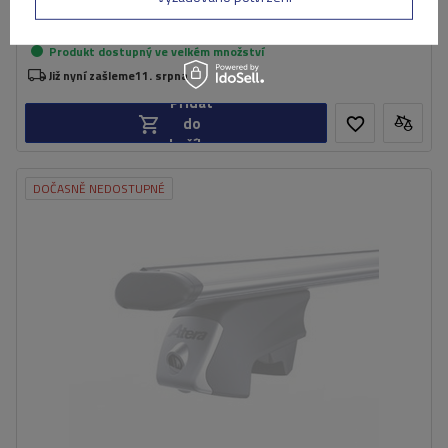
3 869,00 Kč
s DPH
Produkt dostupný ve velkém množství
Již nyní zašleme
11. srpna
Přidat
do
košíku
DOČASNĚ NEDOSTUPNÉ