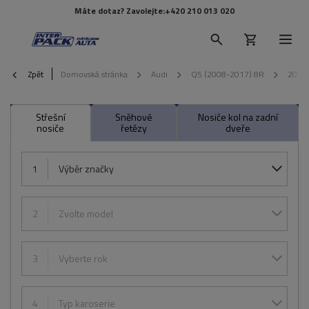
Máte dotaz? Zavolejte:
+420 210 013 020
Zpět
Domovská stránka
Audi
Q5 (2008-2017) 8R
2016
Střešní
Sněhové
Nosiče kol na zadní
nosiče
řetězy
dveře
1
Výběr značky
2
Zvolte model
3
Vyberte rok
4
Typ karoserie