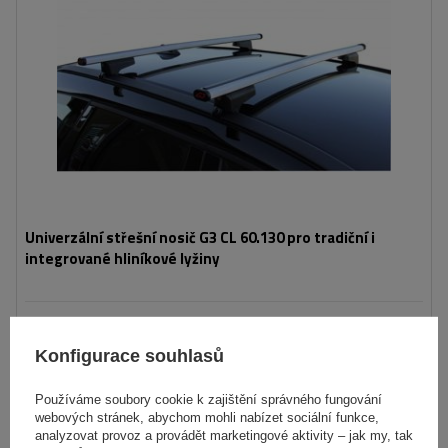
Univerzální střešní nosič G3 CL 60.130 pro tradiční i
integrované hliníkové lyžiny
2 919,00 Kč
s DPH
Konfigurace souhlasů
Produkt dostupný ve velkém množství
Již nyní zašleme
11. srpna
Používáme soubory cookie k zajištění správného fungování
Přidat
webových stránek, abychom mohli nabízet sociální funkce,
do
analyzovat provoz a provádět marketingové aktivity – jak my, tak