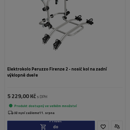
kompatibilní s elektrokoly
hliníková konstrukce
Elektrokolo Peruzzo Firenze 2 - nosič kol na zadní
výklopné dveře
5 229,00 Kč
s DPH
Produkt dostupný ve velkém množství
Již nyní zašleme
11. srpna
Přidat
do