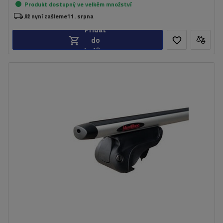
Produkt dostupný ve velkém množství
Již nyní zašleme
11. srpna
Přidat
do
košíku