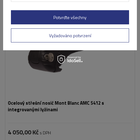
Potvrďte všechny
Vyžadováno potvrzení
Ocelový střešní nosič Mont Blanc AMC 5412 s
integrovanými lyžinami
4 050,00 Kč
s DPH