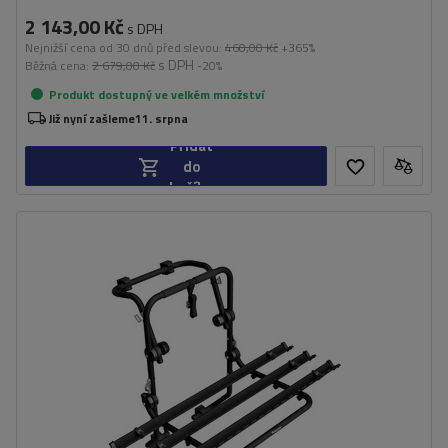
2 143,00 Kč
s DPH
Nejnižší cena od 30 dnů před slevou:
460,00 Kč
+365%
s DPH
Běžná cena:
2 679,00 Kč
-20%
Produkt dostupný ve velkém množství
Již nyní zašleme
11. srpna
Přidat
do
košíku
Počet jízdních kol:
3
Nosnost nosiče jízdních kol:
45 kg
univerzální montážní systém
kompatibilní se všemi typy karoserií