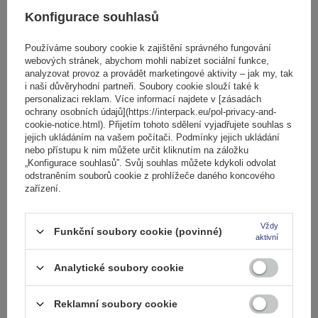
Konfigurace souhlasů
Používáme soubory cookie k zajištění správného fungování
webových stránek, abychom mohli nabízet sociální funkce,
analyzovat provoz a provádět marketingové aktivity – jak my, tak
i naši důvěryhodní partneři. Soubory cookie slouží také k
personalizaci reklam. Více informací najdete v [zásadách
ochrany osobních údajů](https://interpack.eu/pol-privacy-and-
cookie-notice.html). Přijetím tohoto sdělení vyjadřujete souhlas s
Střešní nosič G3 Airflow 60.230 pro tradiční i integrované
jejich ukládáním na vašem počítači. Podmínky jejich ukládání
nebo přístupu k nim můžete určit kliknutím na záložku
hliníkové lyžiny
„Konfigurace souhlasů”. Svůj souhlas můžete kdykoli odvolat
odstraněním souborů cookie z prohlížeče daného koncového
zařízení.
3 869,00 Kč
s DPH
Produkt dostupný ve velkém množství
Vždy
Funkční soubory cookie (povinné)
aktivní
Již nyní zašleme
11. srpna
Přidat
Analytické soubory cookie
do
košíku
Reklamní soubory cookie