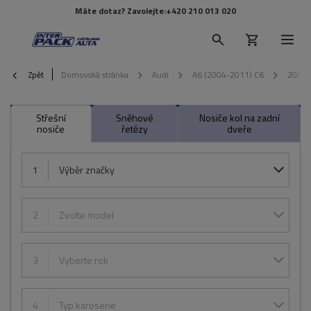
Máte dotaz? Zavolejte:
+420 210 013 020
Zpět
Domovská stránka
Audi
A6 (2004-2011) C6
2006
Střešní
Sněhové
Nosiče kol na zadní
nosiče
řetězy
dveře
1
Výběr značky
2
Zvolte model
3
Vyberte rok
4
Typ karoserie