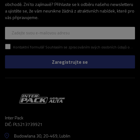
obchodě. Zní to zajímavě? Přihlaste se k odběru našeho newsletteru
a ujistěte se, že vám neunikne žádná z atraktivních nabídek, které pro
vás připravujeme.
Zadejte svou e-mailovou adresu
Kontaktní formulář Souhlasím se zpracováním svých osobních údajů obsažených v kontaktním formuláři v souladu s nařízením Evropského parlamentu a Rady (EU)
Zaregistrujte se
Inter Pack
DIČ: PL5213739921
Budowlana 30
, 20-469
, Lublin