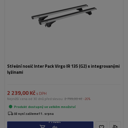
Střešní nosič Inter Pack Virgo IR 135 (G2) s integrovanými
lyžinami
2 239,00 Kč
s DPH
Nejnižší cena od 30 dnů před slevou:
2 799,00 Kč
-20%
Produkt dostupný ve velkém množství
Již nyní zašleme
11. srpna
Přidat
do