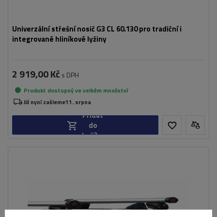
Univerzální střešní nosič G3 CL 60.130 pro tradiční i
integrované hliníkové lyžiny
2 919,00 Kč
s DPH
Produkt dostupný ve velkém množství
Již nyní zašleme
11. srpna
Přidat
do
košíku