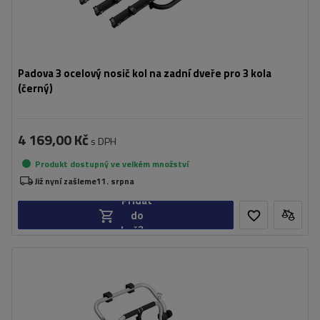
Padova 3 ocelový nosič kol na zadní dveře pro 3 kola
(černý)
4 169,00 Kč
s DPH
Produkt dostupný ve velkém množství
Již nyní zašleme
11. srpna
Přidat
do
košíku
Počet jízdních kol:
2
Maximální hmotnost jízdního kola:
22,5 kg
Nosnost nosiče jízdních kol:
45 kg