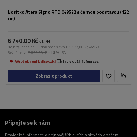
Nosítko Atera Signo RTD 048522 s černou podstavou (122
cm)
6 740,00 Kč
s DPH
Nejnižší cena od 30 dnů před slevou:
1 137,00 Kč
+492%
s DPH
Běžná cena:
7 095,00 Kč
-5%
Výrobek není k dispozici
Individuální přeprava
Zobrazit produkt
Připojte se k nám
Pravidelné informace o nejnovějších akcích a slevách v našem