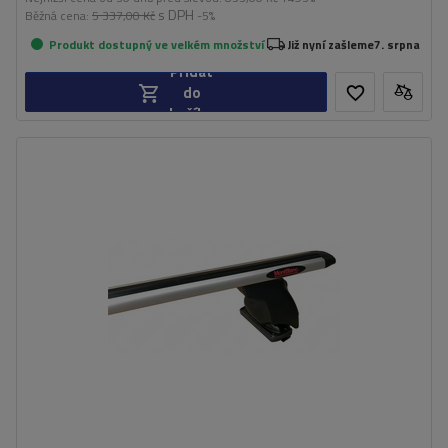
s DPH
Běžná cena:
5 337,00 Kč
-5%
Produkt dostupný ve velkém množství
Již nyní zašleme
7. srpna
Přidat
do
košíku