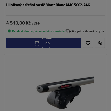
Hliníkový střešní nosič Mont Blanc AMC 5002-A46
4 510,00 Kč
s DPH
Produkt dostupný ve velkém množství
Již nyní zašleme
7. srpna
Přidat
do
košíku