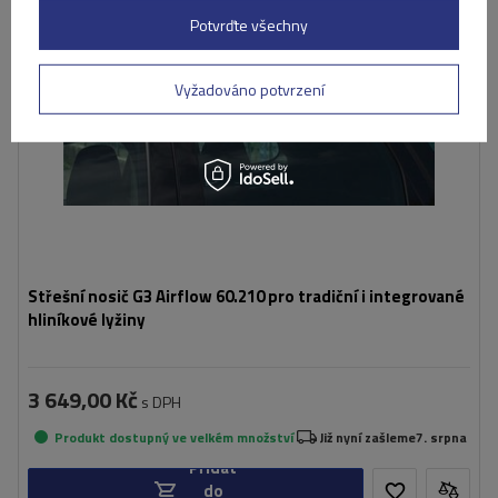
Potvrďte všechny
Vyžadováno potvrzení
Střešní nosič G3 Airflow 60.210 pro tradiční i integrované
hliníkové lyžiny
3 649,00 Kč
s DPH
Produkt dostupný ve velkém množství
Již nyní zašleme
7. srpna
Přidat
do