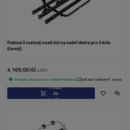
Padova 3 ocelový nosič kol na zadní dveře pro 3 kola
(černý)
4 169,00 Kč
s DPH
Produkt dostupný ve velkém množství
Již nyní zašleme
7. srpna
Přidat
do
košíku
Počet jízdních kol:
2
Maximální hmotnost jízdního kola:
22,5 kg
Nosnost nosiče jízdních kol:
45 kg