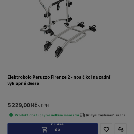
kompatibilní s elektrokoly
hliníková konstrukce
Elektrokolo Peruzzo Firenze 2 - nosič kol na zadní
výklopné dveře
5 229,00 Kč
s DPH
Produkt dostupný ve velkém množství
Již nyní zašleme
7. srpna
Přidat
do