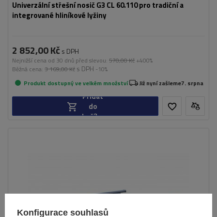
Univerzální střešní nosič G3 CL 60.110 pro tradiční a
integrované hliníkové lyžiny
2 852,00 Kč
s DPH
Nejnižší cena od 30 dnů před slevou:
570,00 Kč
+400%
s DPH
Běžná cena:
3 169,00 Kč
-10%
Produkt dostupný ve velkém množství
Již nyní zašleme
7. srpna
Přidat
do
košíku
Konfigurace souhlasů