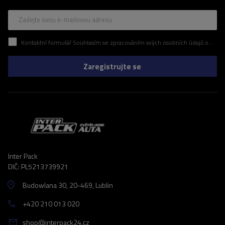
Zadejte svou e-mailovou adresu
Kontaktní formulář Souhlasím se zpracováním svých osobních údajů obsažených v kontaktním formuláři v souladu s nařízením Evropského parlamentu a Rady (EU)
Zaregistrujte se
Inter Pack
DIČ: PL5213739921
Budowlana 30
, 20-469
, Lublin
+420 210 013 020
shop@interpack24.cz