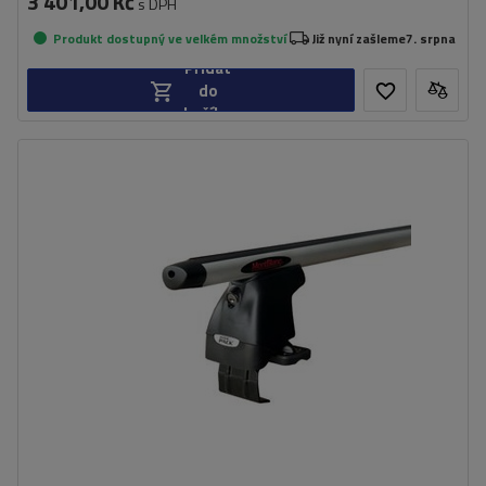
3 401,00 Kč
s DPH
Produkt dostupný ve velkém množství
Již nyní zašleme
7. srpna
Přidat
do
košíku