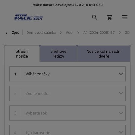
Máte dotaz? Zavolejte:
+420 210 013 020
Zpět
Domovská stránka
Audi
A4 (2004-2008) B7
2007
Střešní
Sněhové
Nosiče kol na zadní
nosiče
řetězy
dveře
1
Výběr značky
2
Zvolte model
3
Vyberte rok
4
Typ karoserie