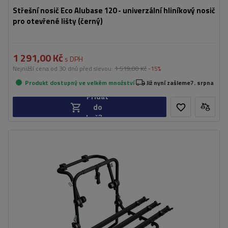
Střešní nosič Eco Alubase 120 - univerzální hliníkový nosič
pro otevřené lišty (černý)
1 291,00 Kč
s DPH
Nejnižší cena od 30 dnů před slevou:
1 519,00 Kč
-15%
Produkt dostupný ve velkém množství
Již nyní zašleme
7. srpna
Přidat
do
košíku
Počet jízdních kol:
3
Nosnost nosiče jízdních kol:
45 kg
univerzální montážní systém
kompatibilní se všemi typy karoserií