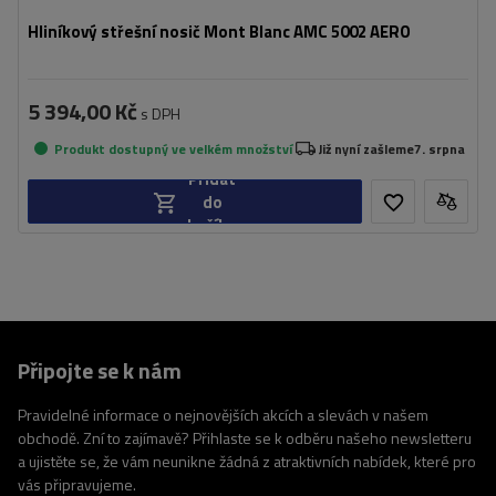
Hliníkový střešní nosič Mont Blanc AMC 5002 AERO
5 394,00 Kč
s DPH
Produkt dostupný ve velkém množství
Již nyní zašleme
7. srpna
Přidat
do
košíku
Připojte se k nám
Pravidelné informace o nejnovějších akcích a slevách v našem
obchodě. Zní to zajímavě? Přihlaste se k odběru našeho newsletteru
a ujistěte se, že vám neunikne žádná z atraktivních nabídek, které pro
vás připravujeme.