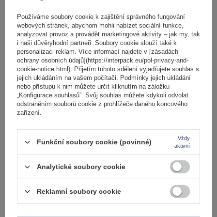
Používáme soubory cookie k zajištění správného fungování
webových stránek, abychom mohli nabízet sociální funkce,
analyzovat provoz a provádět marketingové aktivity – jak my, tak
i naši důvěryhodní partneři. Soubory cookie slouží také k
personalizaci reklam. Více informací najdete v [zásadách
ochrany osobních údajů](https://interpack.eu/pol-privacy-and-
cookie-notice.html). Přijetím tohoto sdělení vyjadřujete souhlas s
Střešní nosič G3 CL 61.110 univerzální pro tradiční a
jejich ukládáním na vašem počítači. Podmínky jejich ukládání
integrované ocelové zábradlí
nebo přístupu k nim můžete určit kliknutím na záložku
„Konfigurace souhlasů”. Svůj souhlas můžete kdykoli odvolat
odstraněním souborů cookie z prohlížeče daného koncového
zařízení.
2 189,00 Kč
s DPH
Produkt dostupný ve velkém množství
Již nyní zašleme
7. srpna
Vždy
Funkční soubory cookie (povinné)
aktivní
Přidat
do
Analytické soubory cookie
košíku
Reklamní soubory cookie