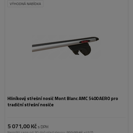
VÝHODNÁ NABÍDKA
Hliníkový střešní nosič Mont Blanc AMC 5400 AERO pro
tradiční střešní nosiče
5 071,00 Kč
s DPH
Nejnižší cena od 30 dnů před slevou:
855,00 Kč
+493%