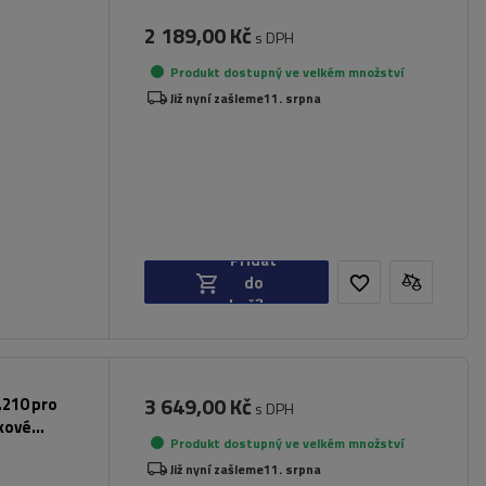
2 189,00 Kč
s DPH
Produkt dostupný ve velkém množství
dlí
Již nyní zašleme
11. srpna
Přidat
do
košíku
3 649,00 Kč
.210 pro
s DPH
íkové
Produkt dostupný ve velkém množství
Již nyní zašleme
11. srpna