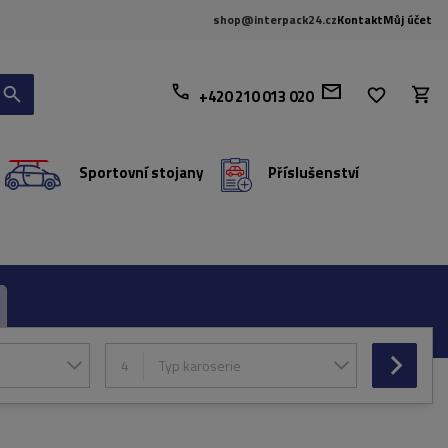
shop@interpack24.cz
Kontakt
Můj účet
+420 210 013 020
Sportovní stojany
Příslušenství
4
Typ karoserie