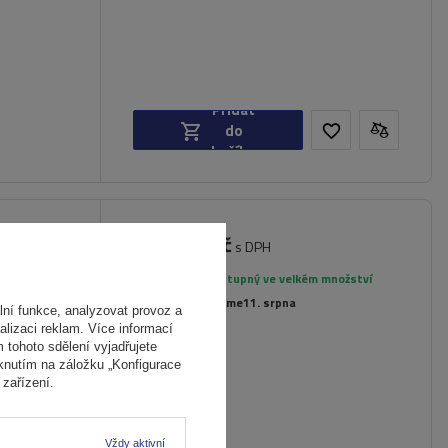
Přidat
do
košíku
5 229,00 Kč
e 2 -
s DPH
é dveře
Produkt dostupný ve velkém množství
Již nyní zašleme
11. srpna
ní funkce, analyzovat provoz a
22,5 kg
alizaci reklam. Více informací
m tohoto sdělení vyjadřujete
iknutím na záložku „Konfigurace
zařízení.
Vždy aktivní