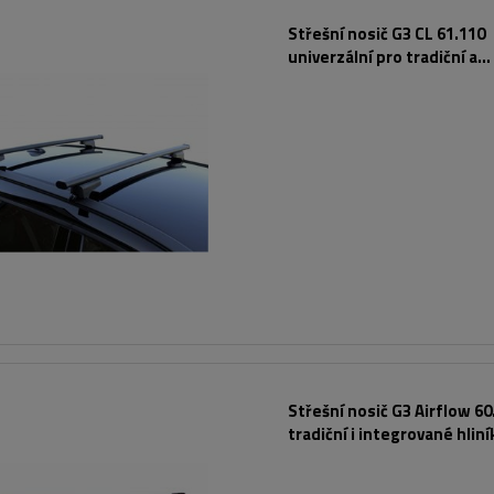
Střešní nosič G3 CL 61.110
univerzální pro tradiční a
integrované ocelové zábra
Střešní nosič G3 Airflow 60
tradiční i integrované hlin
lyžiny