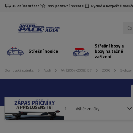
30 dní na vrácení
99% pozitivní recenze
Rychlé a bezpečné doruč
Střešní boxy a
Střešní nosiče
boxy na tažné
zařízení
Domovská stránka
Audi
A4 (2004-2008) B7
2006
5-drzwi
ZÁPAS PŘÍČNÍKY
A PŘÍSLUŠENSTVÍ
1
Výběr značky