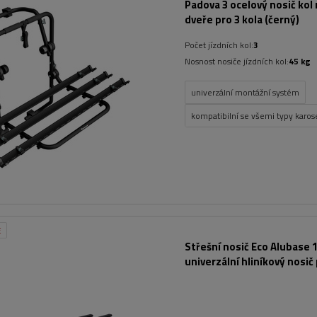
Padova 3 ocelový nosič kol 
dveře pro 3 kola (černý)
Počet jízdních kol:
3
Nosnost nosiče jízdních kol:
45 kg
univerzální montážní systém
kompatibilní se všemi typy karose
E
Střešní nosič Eco Alubase 1
univerzální hliníkový nosič
otevřené lišty (černý)