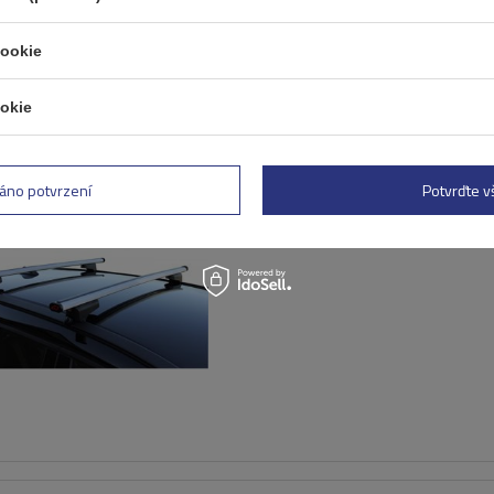
cookie
okie
ÍDKA
Univerzální střešní nosič G
60.110 pro tradiční a integ
áno potvrzení
Potvrďte 
hliníkové lyžiny