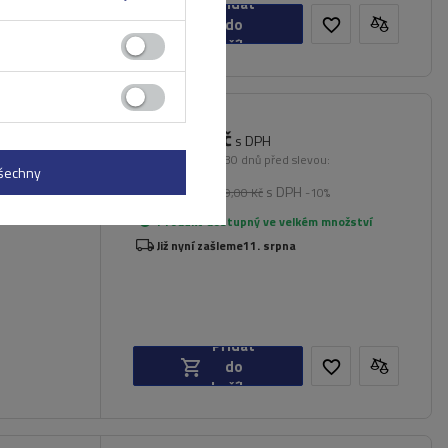
Přidat
do
košíku
2 852,00 Kč
3 CL
s DPH
rované
Nejnižší cena od 30 dnů před slevou:
všechny
570,00 Kč
+400%
s DPH
Běžná cena:
3 169,00 Kč
-10%
Produkt dostupný ve velkém množství
Již nyní zašleme
11. srpna
Přidat
do
košíku