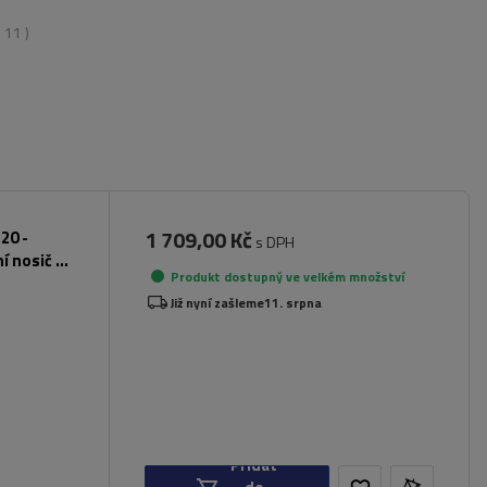
:
11
)
1 709,00 Kč
20 -
s DPH
ní nosič na
Produkt dostupný ve velkém množství
Již nyní zašleme
11. srpna
Přidat