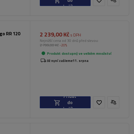
do
košíku
2 239,00 Kč
rgo RR 120
s DPH
Nejnižší cena od 30 dnů před slevou:
2 799,00 Kč
-20%
Produkt dostupný ve velkém množství
Již nyní zašleme
11. srpna
Přidat
do
košíku