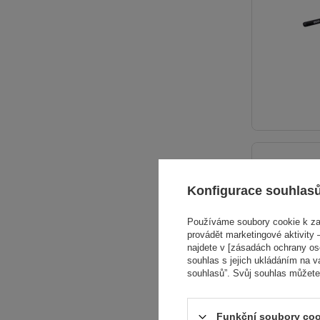
Konfigurace souhlas
Používáme soubory cookie k zaj
provádět marketingové aktivity –
najdete v [zásadách ochrany osob
souhlas s jejich ukládáním na v
souhlasů”. Svůj souhlas můžete
Funkční soubory coo