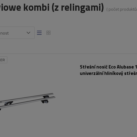
iowe kombi (z relingami)
( počet produktů
snost
LER
Střešní nosič Eco Alubase 1
univerzální hliníkový střeš
podélníky