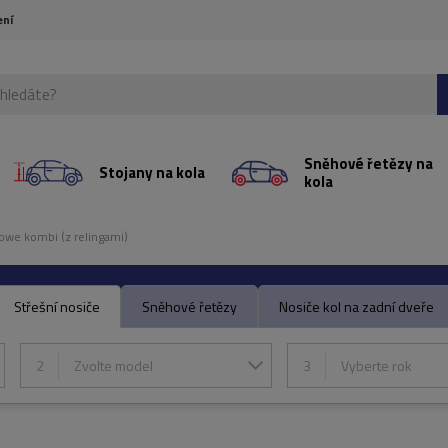
ení
Sněhové řetězy na
Stojany na kola
kola
owe kombi (z relingami)
Střešní nosiče
Sněhové řetězy
Nosiče kol na zadní dveře
2
Zvolte model
3
Vyberte rok