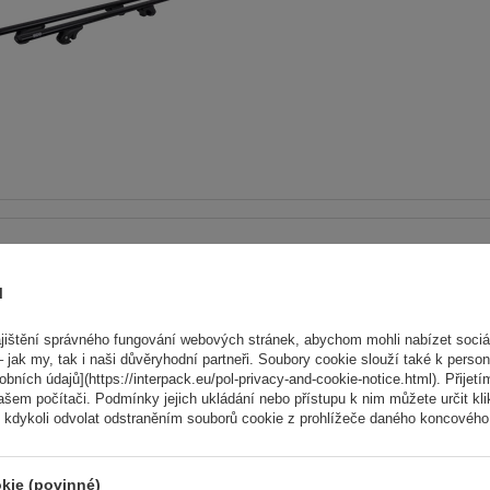
Elektrokolo Peruzzo Firenz
nosič kol na zadní výklopn
ů
Počet jízdních kol:
2
ištění správného fungování webových stránek, abychom mohli nabízet sociál
Maximální hmotnost jízdního kola:
 jak my, tak i naši důvěryhodní partneři. Soubory cookie slouží také k person
Nosnost nosiče jízdních kol:
45 kg
ních údajů](https://interpack.eu/pol-privacy-and-cookie-notice.html). Přijetí
ašem počítači. Podmínky jejich ukládání nebo přístupu k nim můžete určit kl
 kdykoli odvolat odstraněním souborů cookie z prohlížeče daného koncového 
kompatibilní s elektrokoly
hliníková konstrukce
kie (povinné)