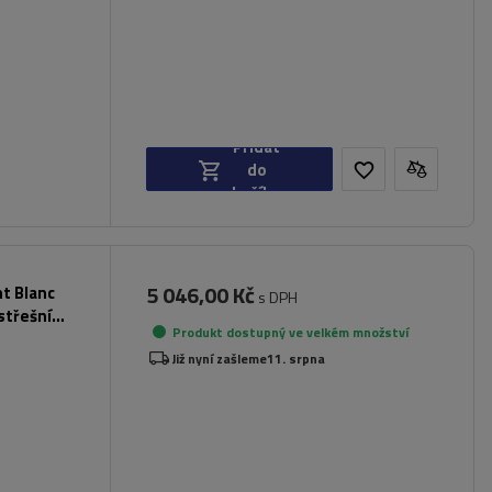
Přidat
do
košíku
5 046,00 Kč
nt Blanc
s DPH
střešní
Produkt dostupný ve velkém množství
Již nyní zašleme
11. srpna