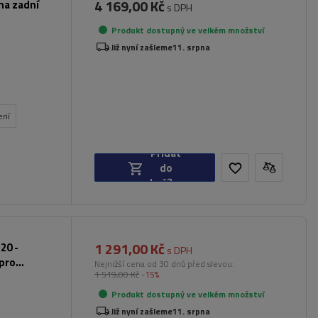
4 169,00 Kč
na zadní
s DPH
Produkt dostupný ve velkém množství
Již nyní zašleme
11. srpna
rií
Přidat
do
košíku
1 291,00 Kč
20 -
s DPH
 pro
Nejnižší cena od 30 dnů před slevou:
1 519,00 Kč
-15%
Produkt dostupný ve velkém množství
Již nyní zašleme
11. srpna