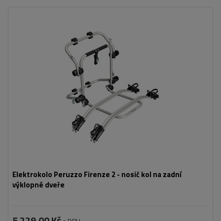
Počet jízdních kol:
2
Maximální hmotnost jízdního kola:
22,5 kg
Nosnost nosiče jízdních kol:
45 kg
kompatibilní s elektrokoly
hliníková konstrukce
Elektrokolo Peruzzo Firenze 2 - nosič kol na zadní
výklopné dveře
5 229,00 Kč