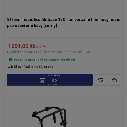
Střešní nosič Eco Alubase 120 - univerzální hliníkový nosič
pro otevřené lišty (černý)
1 291,00 Kč
s DPH
Nejnižší cena od 30 dnů před slevou:
1 519,00 Kč
-15%
Produkt dostupný ve velkém množství
Již nyní zašleme
10. srpna
Přidat
do
košíku
Počet jízdních kol:
3
Nosnost nosiče jízdních kol:
45 kg
univerzální montážní systém
kompatibilní se všemi typy karoserií