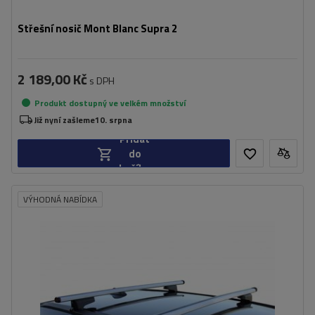
Střešní nosič Mont Blanc Supra 2
2 189,00 Kč
s DPH
Produkt dostupný ve velkém množství
Již nyní zašleme
10. srpna
Přidat
do
košíku
VÝHODNÁ NABÍDKA