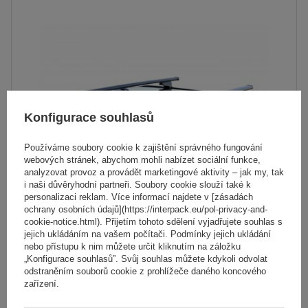
Konfigurace souhlasů
Používáme soubory cookie k zajištění správného fungování
webových stránek, abychom mohli nabízet sociální funkce,
analyzovat provoz a provádět marketingové aktivity – jak my, tak
i naši důvěryhodní partneři. Soubory cookie slouží také k
personalizaci reklam. Více informací najdete v [zásadách
ochrany osobních údajů](https://interpack.eu/pol-privacy-and-
Střešní nosič G3 CL 61.110 univerzální pro tradiční a
cookie-notice.html). Přijetím tohoto sdělení vyjadřujete souhlas s
jejich ukládáním na vašem počítači. Podmínky jejich ukládání
integrované ocelové zábradlí
nebo přístupu k nim můžete určit kliknutím na záložku
„Konfigurace souhlasů”. Svůj souhlas můžete kdykoli odvolat
odstraněním souborů cookie z prohlížeče daného koncového
2 189,00 Kč
zařízení.
s DPH