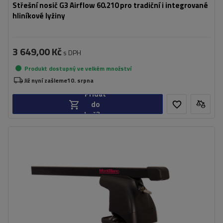
Střešní nosič G3 Airflow 60.210 pro tradiční i integrované
hliníkové lyžiny
3 649,00 Kč
s DPH
Produkt dostupný ve velkém množství
Již nyní zašleme
10. srpna
Přidat
do
košíku