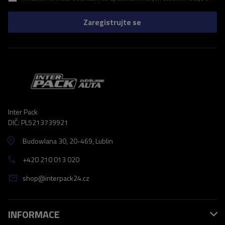
Zaregistrujte se
Inter Pack
DIČ: PL5213739921
Budowlana 30
, 20-469
, Lublin
+420 210 013 020
shop@interpack24.cz
INFORMACE