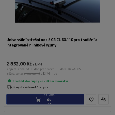
Univerzální střešní nosič G3 CL 60.110 pro tradiční a
integrované hliníkové lyžiny
2 852,00 Kč
s DPH
Nejnižší cena od 30 dnů před slevou:
570,00 Kč
+400%
s DPH
Běžná cena:
3 169,00 Kč
-10%
Produkt dostupný ve velkém množství
Již nyní zašleme
10. srpna
Přidat
do
košíku