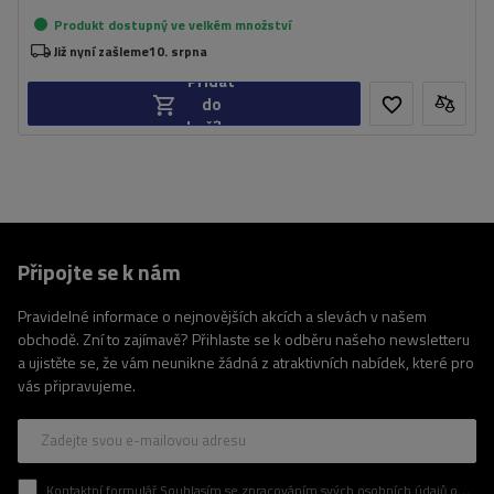
Produkt dostupný ve velkém množství
Již nyní zašleme
10. srpna
Přidat
do
košíku
Připojte se k nám
Pravidelné informace o nejnovějších akcích a slevách v našem
obchodě. Zní to zajímavě? Přihlaste se k odběru našeho newsletteru
a ujistěte se, že vám neunikne žádná z atraktivních nabídek, které pro
vás připravujeme.
Zadejte svou e-mailovou adresu
Kontaktní formulář Souhlasím se zpracováním svých osobních údajů obsažených v kontaktním formuláři v souladu s nařízením Evropského parlamentu a Rady (EU)