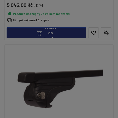
5 046,00 Kč
s DPH
Produkt dostupný ve velkém množství
Již nyní zašleme
10. srpna
Přidat
do
košíku