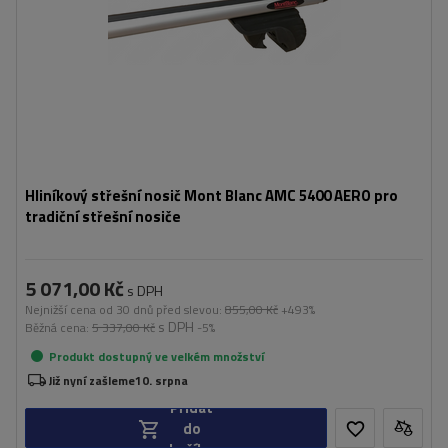
Hliníkový střešní nosič Mont Blanc AMC 5400 AERO pro
tradiční střešní nosiče
5 071,00 Kč
s DPH
Nejnižší cena od 30 dnů před slevou:
855,00 Kč
+493%
s DPH
Běžná cena:
5 337,00 Kč
-5%
Produkt dostupný ve velkém množství
Již nyní zašleme
10. srpna
Přidat
do