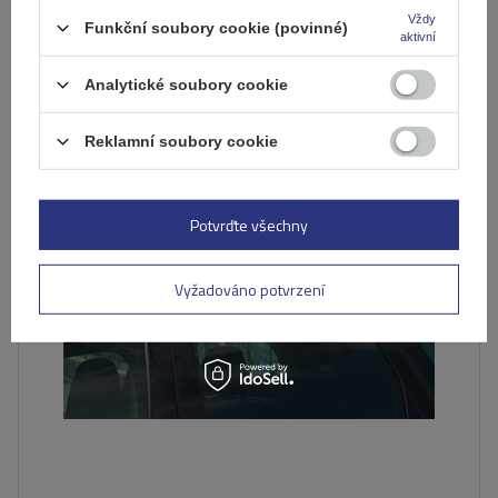
Produkt dostupný ve velkém množství
Vždy
Již nyní zašleme
10. srpna
Funkční soubory cookie (povinné)
aktivní
Přidat
do
Analytické soubory cookie
košíku
Reklamní soubory cookie
Potvrďte všechny
Vyžadováno potvrzení