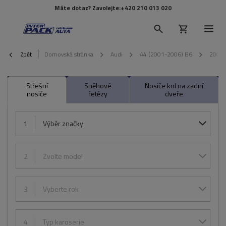
Máte dotaz? Zavolejte:
+420 210 013 020
Zpět
Domovská stránka
Audi
A4 (2001-2006) B6
2001
Střešní
Sněhové
Nosiče kol na zadní
nosiče
řetězy
dveře
1
Výběr značky
2
Zvolte model
3
Vyberte rok
4
Typ karoserie