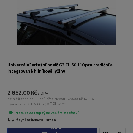
Univerzální střešní nosič G3 CL 60.110 pro tradiční a
integrované hliníkové lyžiny
2 852,00 Kč
s DPH
Nejnižší cena od 30 dnů před slevou:
570,00 Kč
+400%
s DPH
Běžná cena:
3 169,00 Kč
-10%
Produkt dostupný ve velkém množství
Již nyní zašleme
10. srpna
Přidat