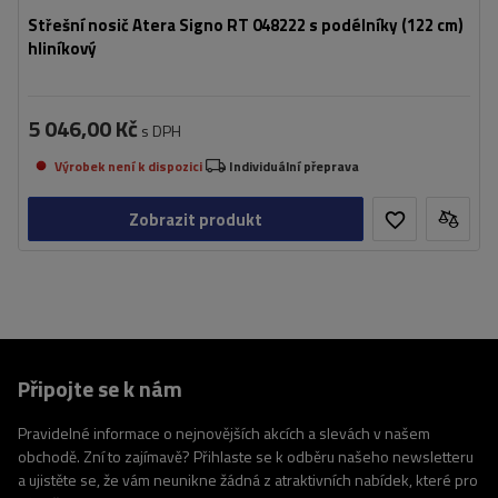
Střešní nosič Atera Signo RT 048222 s podélníky (122 cm)
hliníkový
5 046,00 Kč
s DPH
Výrobek není k dispozici
Individuální přeprava
Zobrazit produkt
Připojte se k nám
Pravidelné informace o nejnovějších akcích a slevách v našem
obchodě. Zní to zajímavě? Přihlaste se k odběru našeho newsletteru
a ujistěte se, že vám neunikne žádná z atraktivních nabídek, které pro