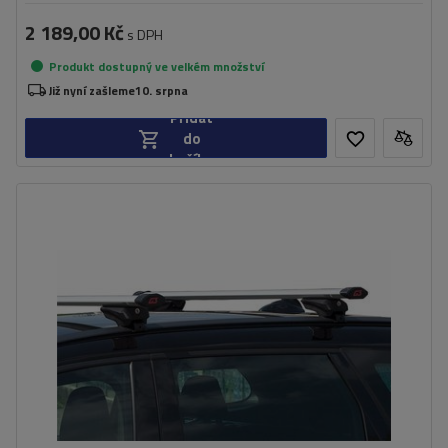
2 189,00 Kč
s DPH
Produkt dostupný ve velkém množství
Již nyní zašleme
10. srpna
Přidat
do
košíku