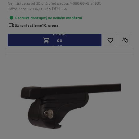
Nejnižší cena od 30 dnů před slevou:
1 090,00 Kč
+493%
s DPH
Běžná cena:
6 804,00 Kč
-5%
Produkt dostupný ve velkém množství
Již nyní zašleme
10. srpna
Přidat
do
košíku