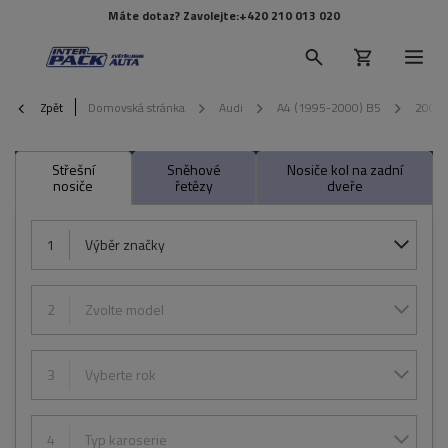
Máte dotaz? Zavolejte:
+420 210 013 020
Zpět
Domovská stránka
Audi
A4 (1995-2000) B5
2001
Střešní
Sněhové
Nosiče kol na zadní
nosiče
řetězy
dveře
1
Výběr značky
2
Zvolte model
3
Vyberte rok
4
Typ karoserie