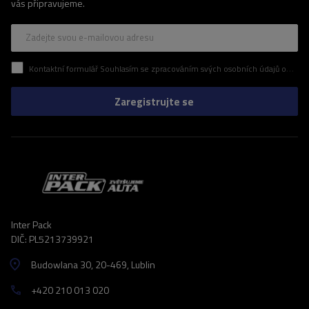
vás připravujeme.
Zadejte svou e-mailovou adresu
Kontaktní formulář Souhlasím se zpracováním svých osobních údajů obsažených v kontaktním formuláři v souladu s nařízením Evropského parlamentu a Rady (EU)
Zaregistrujte se
Inter Pack
DIČ: PL5213739921
Budowlana 30
, 20-469
, Lublin
+420 210 013 020