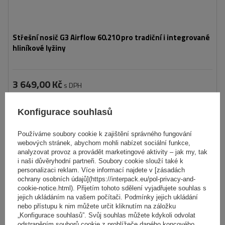
Střešní nosič G3 Airflow 60.210 pro tradiční i integrované
hliníkové lyžiny
3 649,00 Kč
s DPH
Produkt dostupný ve velkém množství
Konfigurace souhlasů
Již nyní zašleme
10. srpna
Přidat
Používáme soubory cookie k zajištění správného fungování
do
webových stránek, abychom mohli nabízet sociální funkce,
košíku
analyzovat provoz a provádět marketingové aktivity – jak my, tak
i naši důvěryhodní partneři. Soubory cookie slouží také k
personalizaci reklam. Více informací najdete v [zásadách
ochrany osobních údajů](https://interpack.eu/pol-privacy-and-
cookie-notice.html). Přijetím tohoto sdělení vyjadřujete souhlas s
jejich ukládáním na vašem počítači. Podmínky jejich ukládání
nebo přístupu k nim můžete určit kliknutím na záložku
„Konfigurace souhlasů”. Svůj souhlas můžete kdykoli odvolat
odstraněním souborů cookie z prohlížeče daného koncového