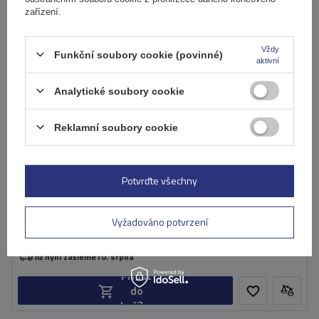
zařízení.
Vždy
Funkční soubory cookie (povinné)
aktivní
Analytické soubory cookie
Reklamní soubory cookie
Hliníkový střešní nosič Mont Blanc AMC 5400 AERO pro
tradiční střešní nosiče
Potvrďte všechny
5 920,00 Kč
s DPH
Vyžadováno potvrzení
Produkt dostupný ve velkém množství
Již nyní zašleme
10. srpna
Přidat
do
košíku