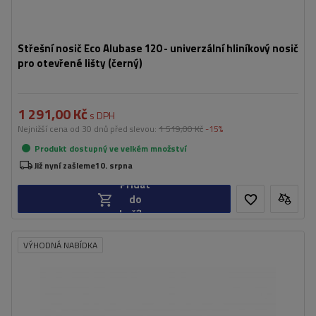
Střešní nosič Eco Alubase 120 - univerzální hliníkový nosič
pro otevřené lišty (černý)
1 291,00 Kč
s DPH
Nejnižší cena od 30 dnů před slevou:
1 519,00 Kč
-15%
Produkt dostupný ve velkém množství
Již nyní zašleme
10. srpna
Přidat
do
košíku
VÝHODNÁ NABÍDKA