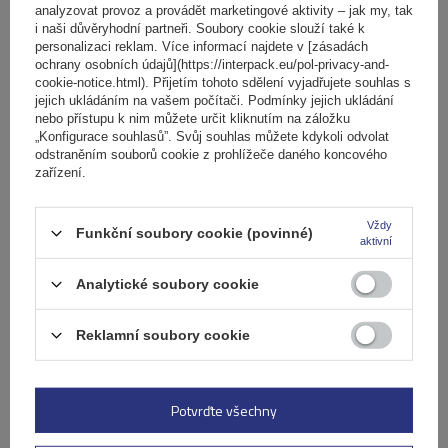
analyzovat provoz a provádět marketingové aktivity – jak my, tak
i naši důvěryhodní partneři. Soubory cookie slouží také k
personalizaci reklam. Více informací najdete v [zásadách
ochrany osobních údajů](https://interpack.eu/pol-privacy-and-
Hliníkový střešní nosič Mont Blanc AMC 5400 AERO pro
cookie-notice.html). Přijetím tohoto sdělení vyjadřujete souhlas s
tradiční střešní nosiče
jejich ukládáním na vašem počítači. Podmínky jejich ukládání
nebo přístupu k nim můžete určit kliknutím na záložku
„Konfigurace souhlasů”. Svůj souhlas můžete kdykoli odvolat
odstraněním souborů cookie z prohlížeče daného koncového
5 920,00 Kč
s DPH
zařízení.
Produkt dostupný ve velkém množství
Již nyní zašleme
11. srpna
Vždy
Funkční soubory cookie (povinné)
aktivní
Přidat
do
Analytické soubory cookie
košíku
Reklamní soubory cookie
VÝHODNÁ NABÍDKA
Potvrďte všechny