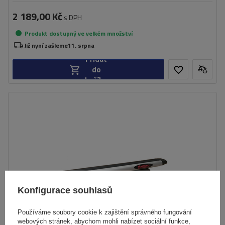
2 189,00 Kč
s DPH
Produkt dostupný ve velkém množství
Již nyní zašleme
11. srpna
Přidat
do
košíku
Konfigurace souhlasů
Používáme soubory cookie k zajištění správného fungování
webových stránek, abychom mohli nabízet sociální funkce,