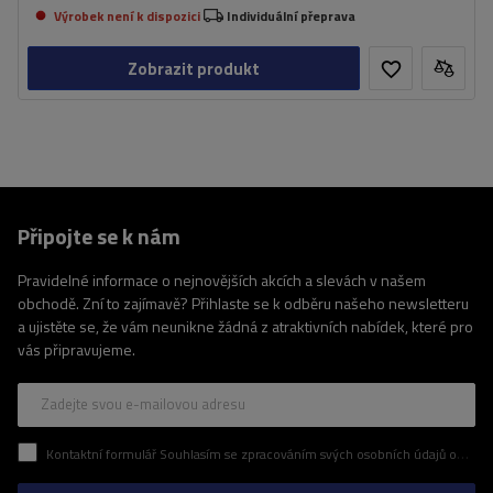
Výrobek není k dispozici
Individuální přeprava
Zobrazit produkt
Připojte se k nám
Pravidelné informace o nejnovějších akcích a slevách v našem
obchodě. Zní to zajímavě? Přihlaste se k odběru našeho newsletteru
a ujistěte se, že vám neunikne žádná z atraktivních nabídek, které pro
vás připravujeme.
Zadejte svou e-mailovou adresu
Kontaktní formulář Souhlasím se zpracováním svých osobních údajů obsažených v kontaktním formuláři v souladu s nařízením Evropského parlamentu a Rady (EU)