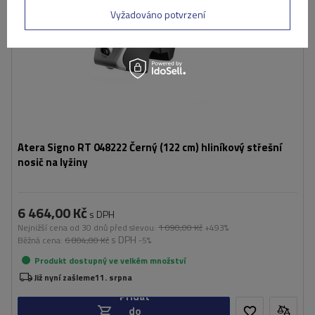
Vyžadováno potvrzení
Atera Signo RT 048222 Černý (122 cm) hliníkový střešní
nosič na lyžiny
6 464,00 Kč
s DPH
Nejnižší cena od 30 dnů před slevou:
1 090,00 Kč
+493%
s DPH
Běžná cena:
6 804,00 Kč
-5%
Produkt dostupný ve velkém množství
Již nyní zašleme
11. srpna
Přidat
do