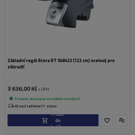
Základní regál Atera RT 048422 (122 cm) ocelový pro
zábradlí
3 636,00 Kč
s DPH
Produkt dostupný ve velkém množství
Již nyní zašleme
11. srpna
Přidat
do
košíku