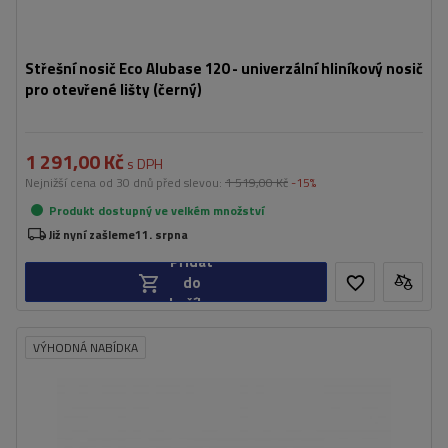
Střešní nosič Eco Alubase 120 - univerzální hliníkový nosič
pro otevřené lišty (černý)
1 291,00 Kč
s DPH
Nejnižší cena od 30 dnů před slevou:
1 519,00 Kč
-15%
Produkt dostupný ve velkém množství
Již nyní zašleme
11. srpna
Přidat
do
košíku
VÝHODNÁ NABÍDKA