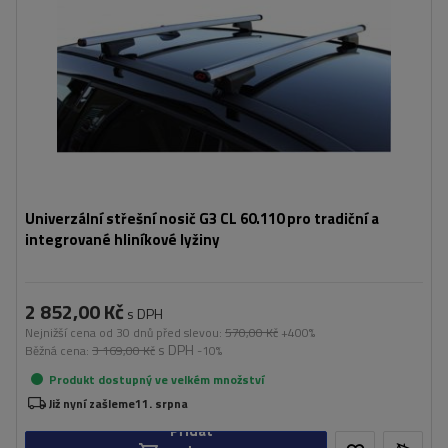
Univerzální střešní nosič G3 CL 60.110 pro tradiční a
integrované hliníkové lyžiny
2 852,00 Kč
s DPH
Nejnižší cena od 30 dnů před slevou:
570,00 Kč
+400%
s DPH
Běžná cena:
3 169,00 Kč
-10%
Produkt dostupný ve velkém množství
Již nyní zašleme
11. srpna
Přidat