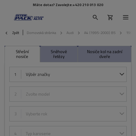
Máte dotaz? Zavolejte:
+420 210 013 020
Zpět
Domovská stránka
Audi
A4 (1995-2000) B5
1999
Střešní
Sněhové
Nosiče kol na zadní
nosiče
řetězy
dveře
1
Výběr značky
2
Zvolte model
3
Vyberte rok
4
Typ karoserie