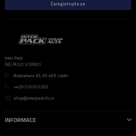
Zaregistrujte se
Inter Pack
DIČ: PL5213739921
Budowlana 30
, 20-469
, Lublin
+420 210 013 020
shop@interpack24.cz
INFORMACE