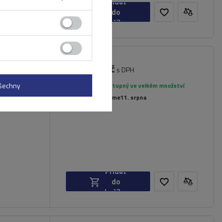
Přidat
do
košíku
4 341,00 Kč
nt Blanc
s DPH
všechny
Produkt dostupný ve velkém množství
Již nyní zašleme
11. srpna
Přidat
do
košíku