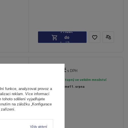
Přidat
do
košíku
3 335,00 Kč
acific
s DPH
Produkt dostupný ve velkém množství
Již nyní zašleme
11. srpna
ní funkce, analyzovat provoz a
alizaci reklam. Více informací
m tohoto sdělení vyjadřujete
iknutím na záložku „Konfigurace
zařízení.
Vždy aktivní