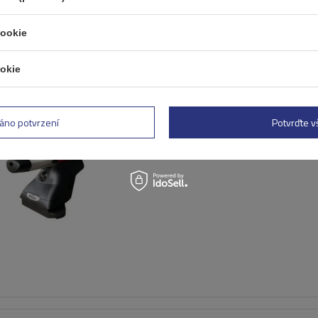
cookie
okie
Hliníkový střešní nosič Mo
AMC 5105-A43
áno potvrzení
Potvrďte 