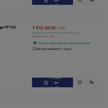
do
košíku
1 912,00 Kč
rgo FP 120
s DPH
Nejnižší cena od 30 dnů před slevou:
2 249,00 Kč
-14%
Produkt dostupný ve velkém množství
Již nyní zašleme
11. srpna
Přidat
do
košíku