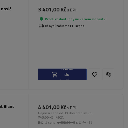
3 401,00 Kč
 nosič
s DPH
Produkt dostupný ve velkém množství
Již nyní zašleme
11. srpna
Přidat
do
košíku
4 401,00 Kč
nt Blanc
s DPH
Nejnižší cena od 30 dnů před slevou:
743,00 Kč
+492%
s DPH
Běžná cena:
4 632,00 Kč
-5%