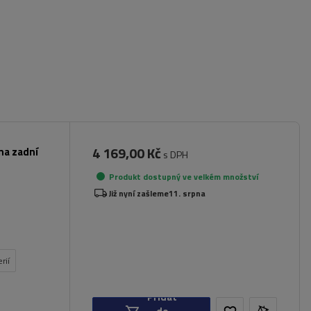
4 169,00 Kč
na zadní
s DPH
Produkt dostupný ve velkém množství
Již nyní zašleme
11. srpna
rií
Přidat