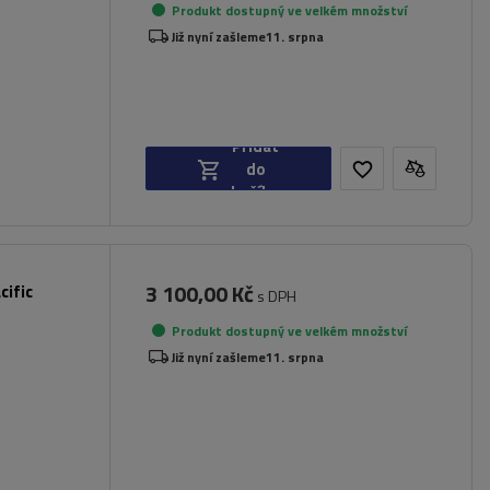
Produkt dostupný ve velkém množství
Již nyní zašleme
11. srpna
Přidat
do
košíku
3 100,00 Kč
cific
s DPH
Produkt dostupný ve velkém množství
Již nyní zašleme
11. srpna