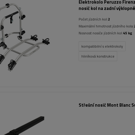
Elektrokolo Peruzzo Firenz
nosič kol na zadní výklopn
Počet jízdních kol:
2
Maximální hmotnost jízdního kola:
Nosnost nosiče jízdních kol:
45 kg
kompatibilní s elektrokoly
hliníková konstrukce
Střešní nosič Mont Blanc S