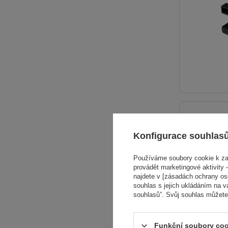
Konfigurace souhlas
Používáme soubory cookie k zaj
provádět marketingové aktivity –
najdete v [zásadách ochrany osob
souhlas s jejich ukládáním na v
souhlasů”. Svůj souhlas můžete
Funkční soubory coo