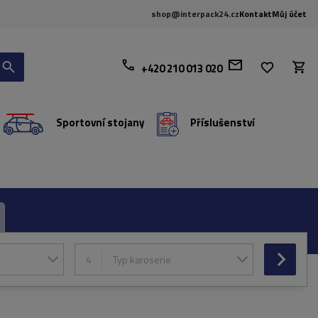
shop@interpack24.cz
Kontakt
Můj účet
+420 210 013 020
Sportovní stojany
Příslušenství
4
Typ karoserie