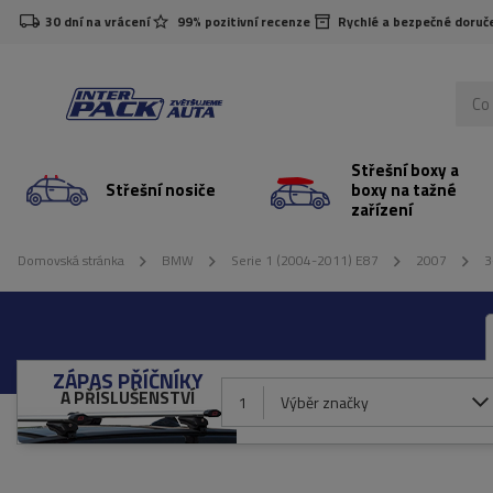
30 dní na vrácení
99% pozitivní recenze
Rychlé a bezpečné doruč
Střešní boxy a
Střešní nosiče
boxy na tažné
zařízení
Domovská stránka
BMW
Serie 1 (2004-2011) E87
2007
3
ZÁPAS PŘÍČNÍKY
A PŘÍSLUŠENSTVÍ
1
Výběr značky