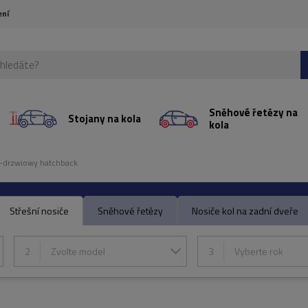
ení
Sněhové řetězy na
Stojany na kola
kola
-drzwiowy hatchback
Střešní nosiče
Sněhové řetězy
Nosiče kol na zadní dveře
2
Zvolte model
3
Vyberte rok