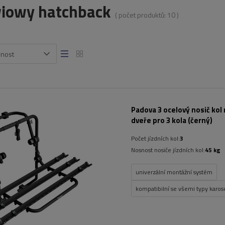
iowy hatchback
( počet produktů:
10
)
snost
Padova 3 ocelový nosič kol 
dveře pro 3 kola (černý)
Počet jízdních kol:
3
Nosnost nosiče jízdních kol:
45 kg
univerzální montážní systém
kompatibilní se všemi typy karose