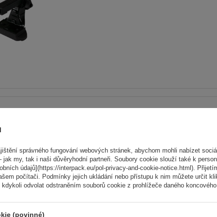
Hliníkový střešní nosič G3 P
64.110-68.003
ů
ištění správného fungování webových stránek, abychom mohli nabízet sociál
 jak my, tak i naši důvěryhodní partneři. Soubory cookie slouží také k person
ních údajů](https://interpack.eu/pol-privacy-and-cookie-notice.html). Přijetí
ašem počítači. Podmínky jejich ukládání nebo přístupu k nim můžete určit kl
 kdykoli odvolat odstraněním souborů cookie z prohlížeče daného koncového 
kie (povinné)