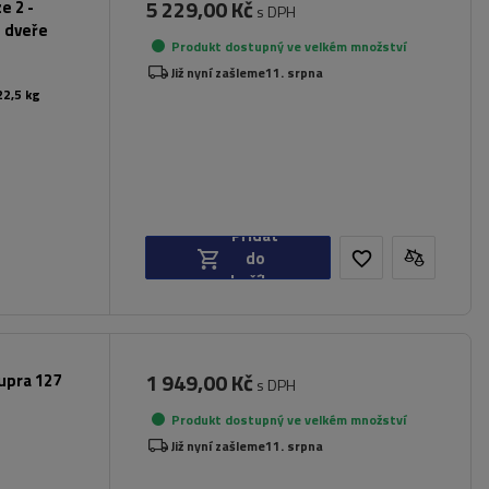
5 229,00 Kč
e 2 -
s DPH
é dveře
Produkt dostupný ve velkém množství
Již nyní zašleme
11. srpna
22,5 kg
Přidat
do
košíku
1 949,00 Kč
upra 127
s DPH
Produkt dostupný ve velkém množství
Již nyní zašleme
11. srpna