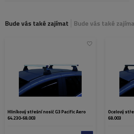
Bude vás také zajímat
Bude vás také zajím
Hliníkový střešní nosič G3 Pacific Aero
Ocelový stře
64.230-68.003
68.003