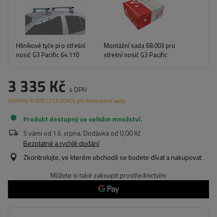
Hliníkové tyče pro střešní
Montážní sada 68.003 pro
nosič G3 Pacific 64.110
střešní nosič G3 Pacific
3 335 Kč
s DPH
Ušetříte
6.00%
(
213.00
Kč
), při zakoupení sady.
Produkt dostupný ve velkém množství
S vámi od
13. srpna
. Dodávka od
0,00 Kč
Bezplatné a rychlé dodání
Zkontrolujte, ve kterém obchodě se budete dívat a nakupovat
Můžete si také zakoupit prostřednictvím: