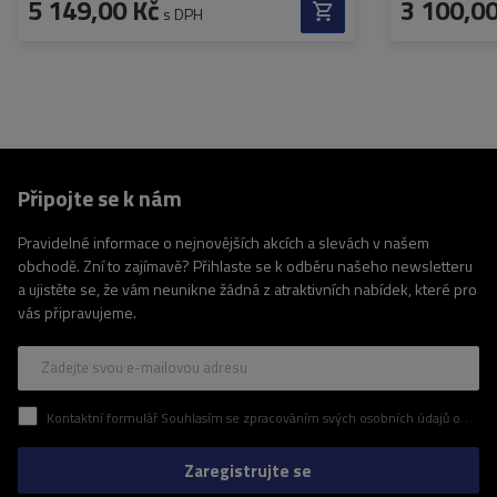
5 149,00 Kč
3 100,00
s DPH
Připojte se k nám
Pravidelné informace o nejnovějších akcích a slevách v našem
obchodě. Zní to zajímavě? Přihlaste se k odběru našeho newsletteru
a ujistěte se, že vám neunikne žádná z atraktivních nabídek, které pro
vás připravujeme.
Zadejte svou e-mailovou adresu
Kontaktní formulář Souhlasím se zpracováním svých osobních údajů obsažených v kontaktním formuláři v souladu s nařízením Evropského parlamentu a Rady (EU)
Zaregistrujte se