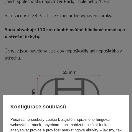
jiných společností, např. Inter Pack, Thule nebo Atera.
Střešní nosič G3 Pacific je standardně vybaven zámky.
Sada obsahuje 110 cm dlouhé oválné hliníkové nosníky a
4 střešní úchyty.
Úchyty jsou navrženy tak, aby nepoškodily ani nepoškrábaly
střechu.
Konfigurace souhlasů
Používáme soubory cookie k zajištění správného fungování
webových stránek, abychom mohli nabízet sociální funkce,
analyzovat provoz a provádět marketingové aktivity – jak my, tak