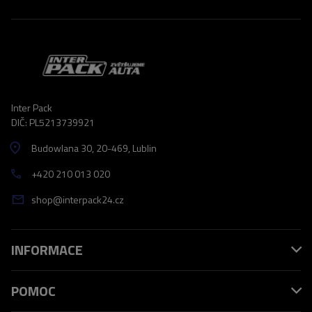
Inter Pack
DIČ: PL5213739921
Budowlana 30
, 20-469
, Lublin
+420 210 013 020
shop@interpack24.cz
INFORMACE
POMOC