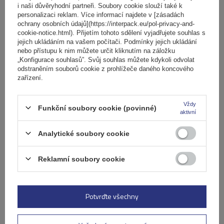
Specifikace
i naši důvěryhodní partneři. Soubory cookie slouží také k
personalizaci reklam. Více informací najdete v [zásadách
ochrany osobních údajů](https://interpack.eu/pol-privacy-and-
Výrobek je vhodný pro automobily
cookie-notice.html). Přijetím tohoto sdělení vyjadřujete souhlas s
jejich ukládáním na vašem počítači. Podmínky jejich ukládání
nebo přístupu k nim můžete určit kliknutím na záložku
Dodávka
„Konfigurace souhlasů”. Svůj souhlas můžete kdykoli odvolat
odstraněním souborů cookie z prohlížeče daného koncového
zařízení.
Položit otázku
Vždy
Funkční soubory cookie (povinné)
aktivní
(0)
Recenze
Analytické soubory cookie
Napište svoji recenzi
Reklamní soubory cookie
Vaše hodnocení:
5/5
Potvrďte všechny