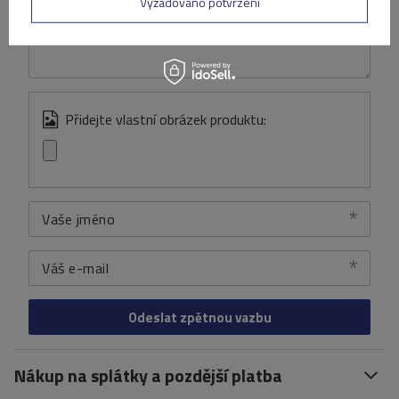
Vyžadováno potvrzení
Obsah vašeho názoru
Přidejte vlastní obrázek produktu:
Vaše jméno
Váš e-mail
Odeslat zpětnou vazbu
Nákup na splátky a pozdější platba