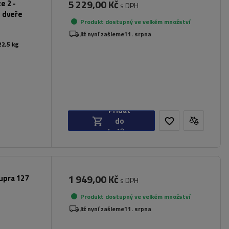
5 229,00 Kč
e 2 -
s DPH
é dveře
Produkt dostupný ve velkém množství
Již nyní zašleme
11. srpna
22,5 kg
Přidat
do
košíku
1 949,00 Kč
upra 127
s DPH
Produkt dostupný ve velkém množství
Již nyní zašleme
11. srpna