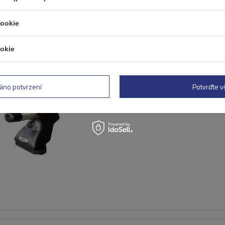
cookie
okie
Hliníkový střešní nosič Mo
AMC 5105-A43
áno potvrzení
Potvrďte 