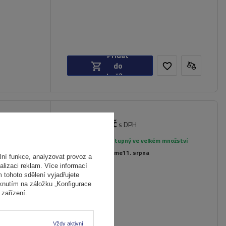
Přidat
do
košíku
3 335,00 Kč
acific
s DPH
Produkt dostupný ve velkém množství
Již nyní zašleme
11. srpna
ní funkce, analyzovat provoz a
alizaci reklam. Více informací
m tohoto sdělení vyjadřujete
iknutím na záložku „Konfigurace
zařízení.
Vždy aktivní