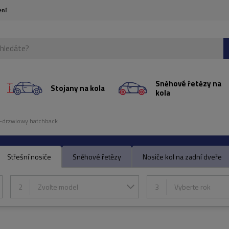
ení
Sněhové řetězy na
Stojany na kola
kola
-drzwiowy hatchback
Střešní nosiče
Sněhové řetězy
Nosiče kol na zadní dveře
2
Zvolte model
3
Vyberte rok