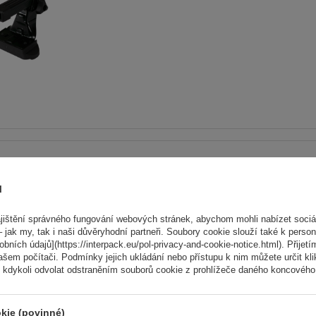
Hliníkový střešní nosič G3 P
64.110-68.003
ů
ištění správného fungování webových stránek, abychom mohli nabízet sociál
 jak my, tak i naši důvěryhodní partneři. Soubory cookie slouží také k person
ních údajů](https://interpack.eu/pol-privacy-and-cookie-notice.html). Přijetí
ašem počítači. Podmínky jejich ukládání nebo přístupu k nim můžete určit kl
 kdykoli odvolat odstraněním souborů cookie z prohlížeče daného koncového 
kie (povinné)