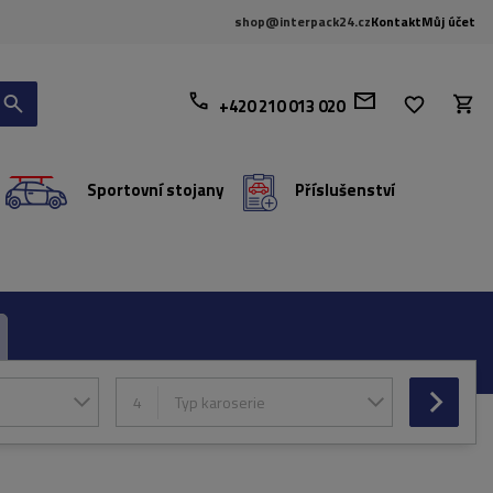
shop@interpack24.cz
Kontakt
Můj účet
+420 210 013 020
Sportovní stojany
Příslušenství
4
Typ karoserie