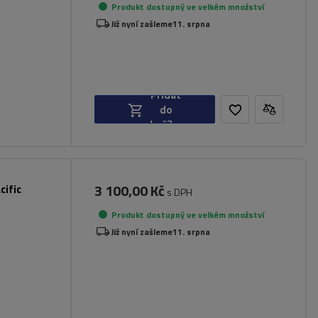
Produkt dostupný ve velkém množství
Již nyní zašleme
11. srpna
Přidat
do
košíku
3 100,00 Kč
cific
s DPH
Produkt dostupný ve velkém množství
Již nyní zašleme
11. srpna