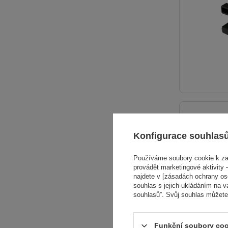
Konfigurace souhlas
Používáme soubory cookie k zaj
provádět marketingové aktivity –
najdete v [zásadách ochrany osob
souhlas s jejich ukládáním na v
souhlasů”. Svůj souhlas můžete
Funkční soubory coo