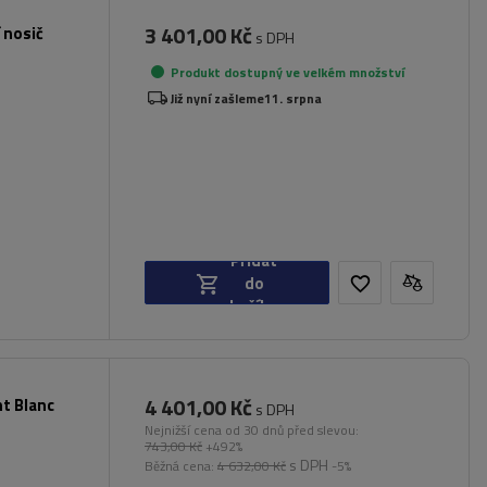
3 401,00 Kč
 nosič
s DPH
Produkt dostupný ve velkém množství
Již nyní zašleme
11. srpna
Přidat
do
košíku
4 401,00 Kč
nt Blanc
s DPH
Nejnižší cena od 30 dnů před slevou:
743,00 Kč
+492%
s DPH
Běžná cena:
4 632,00 Kč
-5%