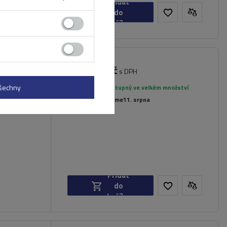
Přidat
do
košíku
4 341,00 Kč
nt Blanc
s DPH
všechny
Produkt dostupný ve velkém množství
Již nyní zašleme
11. srpna
Přidat
do
košíku