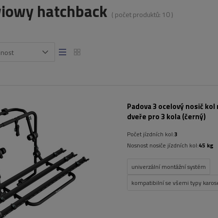
iowy hatchback
( počet produktů:
10
)
snost
Padova 3 ocelový nosič kol 
dveře pro 3 kola (černý)
Počet jízdních kol:
3
Nosnost nosiče jízdních kol:
45 kg
univerzální montážní systém
kompatibilní se všemi typy karose