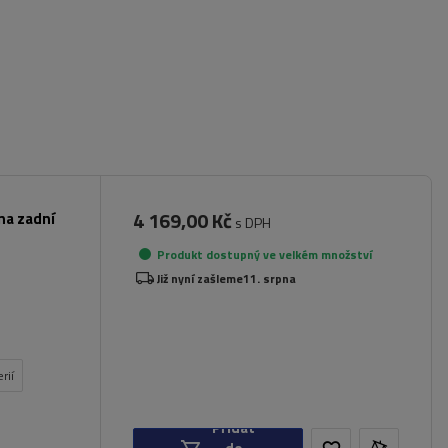
4 169,00 Kč
na zadní
s DPH
Produkt dostupný ve velkém množství
Již nyní zašleme
11. srpna
rií
Přidat