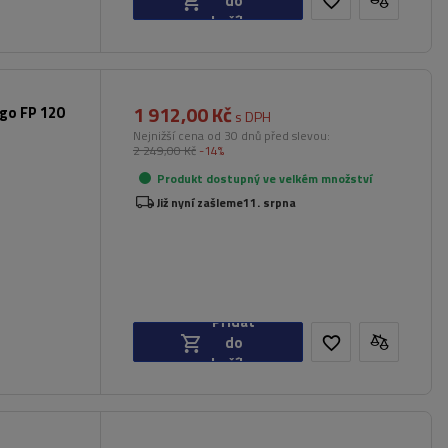
do
košíku
1 912,00 Kč
rgo FP 120
s DPH
Nejnižší cena od 30 dnů před slevou:
2 249,00 Kč
-14%
Produkt dostupný ve velkém množství
Již nyní zašleme
11. srpna
Přidat
do
košíku