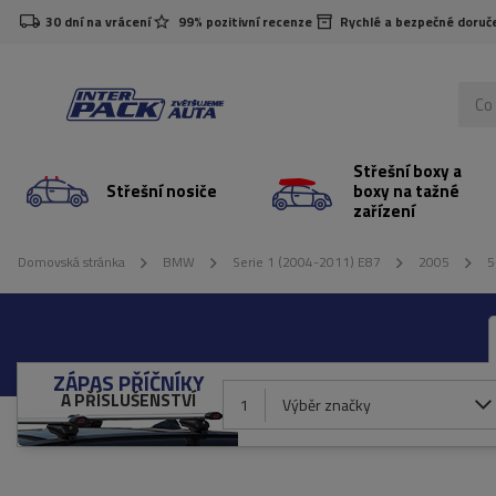
30 dní na vrácení
99% pozitivní recenze
Rychlé a bezpečné doruč
Střešní boxy a
Střešní nosiče
boxy na tažné
zařízení
Domovská stránka
BMW
Serie 1 (2004-2011) E87
2005
5
ZÁPAS PŘÍČNÍKY
A PŘÍSLUŠENSTVÍ
1
Výběr značky