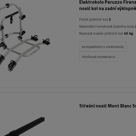
Elektrokolo Peruzzo Firenz
nosič kol na zadní výklopn
Počet jízdních kol:
2
Maximální hmotnost jízdního kola:
Nosnost nosiče jízdních kol:
45 kg
kompatibilní s elektrokoly
hliníková konstrukce
Střešní nosič Mont Blanc S