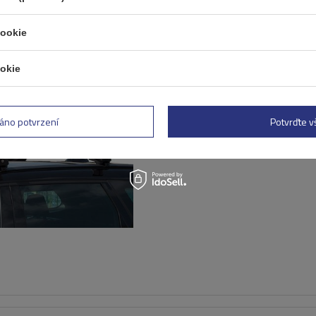
cookie
okie
Střešní nosič G3 Airflow 60
tradiční i integrované hlin
áno potvrzení
Potvrďte 
lyžiny