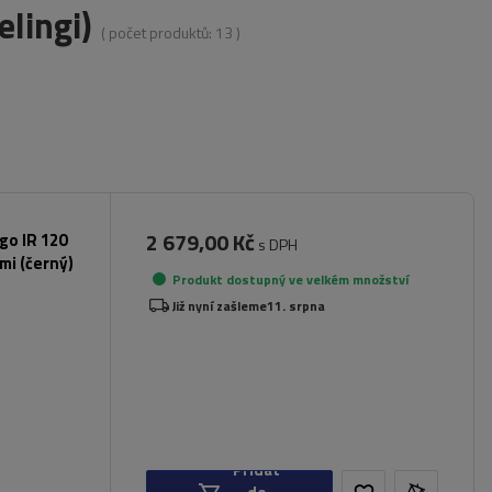
lingi)
( počet produktů:
13
)
2 679,00 Kč
rgo IR 120
s DPH
mi (černý)
Produkt dostupný ve velkém množství
Již nyní zašleme
11. srpna
Přidat