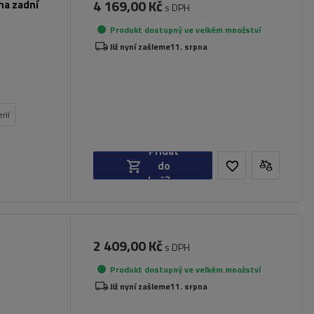
4 169,00 Kč
na zadní
s DPH
Produkt dostupný ve velkém množství
Již nyní zašleme
11. srpna
rií
Přidat
do
košíku
2 409,00 Kč
s DPH
Produkt dostupný ve velkém množství
dlí
Již nyní zašleme
11. srpna