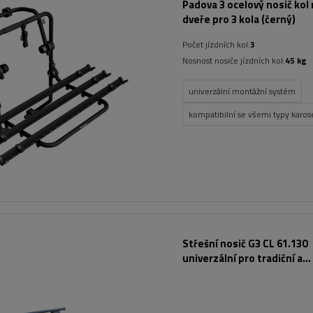
Padova 3 ocelový nosič kol 
dveře pro 3 kola (černý)
Počet jízdních kol:
3
Nosnost nosiče jízdních kol:
45 kg
univerzální montážní systém
kompatibilní se všemi typy karose
Střešní nosič G3 CL 61.130
univerzální pro tradiční a
integrované ocelové zábra