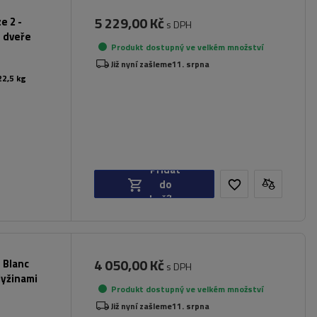
5 229,00 Kč
e 2 -
s DPH
é dveře
Produkt dostupný ve velkém množství
Již nyní zašleme
11. srpna
22,5 kg
Přidat
do
košíku
4 050,00 Kč
 Blanc
s DPH
lyžinami
Produkt dostupný ve velkém množství
Již nyní zašleme
11. srpna