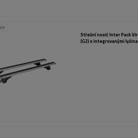
LER
Střešní nosič Inter Pack Vi
(G2) s integrovanými lyžin