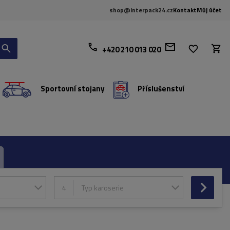
shop@interpack24.cz
Kontakt
Můj účet
+420 210 013 020
Sportovní stojany
Příslušenství
4
Typ karoserie