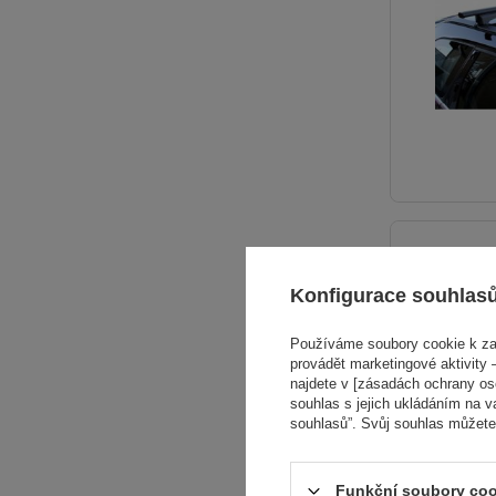
Konfigurace souhlas
Používáme soubory cookie k zaj
provádět marketingové aktivity –
najdete v [zásadách ochrany osob
souhlas s jejich ukládáním na v
souhlasů”. Svůj souhlas můžete
Funkční soubory coo