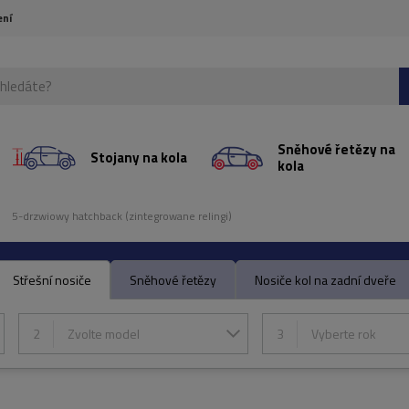
ení
Sněhové řetězy na
Stojany na kola
kola
5-drzwiowy hatchback (zintegrowane relingi)
Střešní nosiče
Sněhové řetězy
Nosiče kol na zadní dveře
2
Zvolte model
3
Vyberte rok