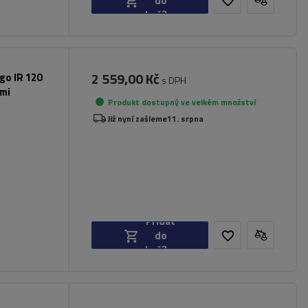
do
košíku
2 559,00 Kč
rgo IR 120
s DPH
ami
Produkt dostupný ve velkém množství
Již nyní zašleme
11. srpna
Přidat
do
košíku