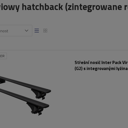
iowy hatchback (zintegrowane re
snost
LER
Střešní nosič Inter Pack Vi
(G2) s integrovanými lyžina