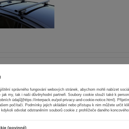
Univerzální střešní nosič G
60.130 pro tradiční i integ
ů
hliníkové lyžiny
ištění správného fungování webových stránek, abychom mohli nabízet sociál
 jak my, tak i naši důvěryhodní partneři. Soubory cookie slouží také k person
ních údajů](https://interpack.eu/pol-privacy-and-cookie-notice.html). Přijetí
ašem počítači. Podmínky jejich ukládání nebo přístupu k nim můžete určit kl
 kdykoli odvolat odstraněním souborů cookie z prohlížeče daného koncového 
kie (povinné)