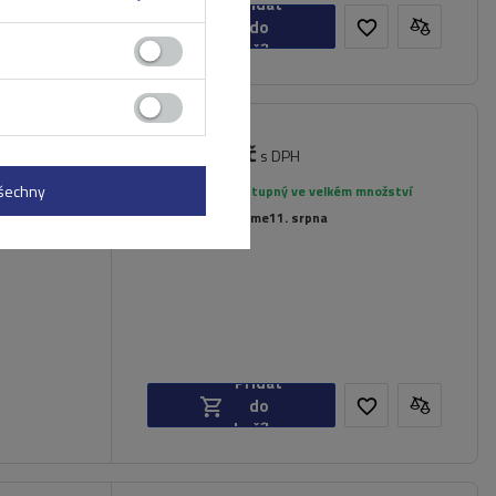
Přidat
do
košíku
3 869,00 Kč
.230 pro
s DPH
íkové
všechny
Produkt dostupný ve velkém množství
Již nyní zašleme
11. srpna
Přidat
do
košíku