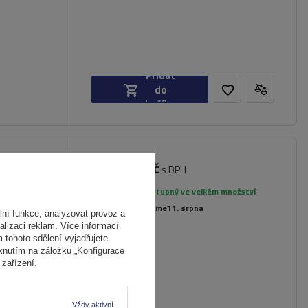
Přidat
do
košíku
2 919,00 Kč
3 CL
s DPH
rované
Produkt dostupný ve velkém množství
Již nyní zašleme
11. srpna
ní funkce, analyzovat provoz a
alizaci reklam. Více informací
m tohoto sdělení vyjadřujete
iknutím na záložku „Konfigurace
zařízení.
Vždy aktivní