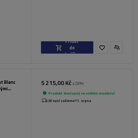
Přidat
do
košíku
5 215,00 Kč
nt Blanc
s DPH
nými
Produkt dostupný ve velkém množství
Již nyní zašleme
11. srpna