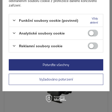
odstraněním souborů cookie z prohlížeče daného koncového
3 401,00 Kč
s DPH
zařízení.
Produkt dostupný ve velkém množství
Již nyní zašleme
11. srpna
Vždy
Funkční soubory cookie (povinné)
aktivní
Přidat
do
Analytické soubory cookie
košíku
Reklamní soubory cookie
Potvrďte všechny
Vyžadováno potvrzení