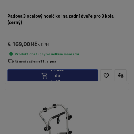
Padova 3 ocelový nosič kol na zadní dveře pro 3 kola
(černý)
4 169,00 Kč
s DPH
Produkt dostupný ve velkém množství
Již nyní zašleme
11. srpna
Přidat
do
košíku
Počet jízdních kol:
2
Maximální hmotnost jízdního kola:
22,5 kg
Nosnost nosiče jízdních kol:
45 kg
kompatibilní s elektrokoly
hliníková konstrukce