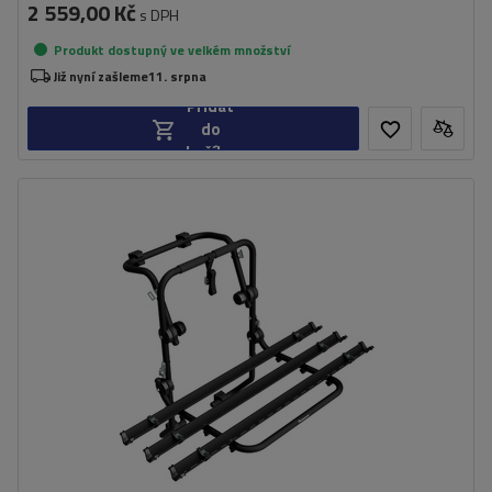
2 559,00 Kč
s DPH
Produkt dostupný ve velkém množství
Již nyní zašleme
11. srpna
Přidat
do
košíku
Počet jízdních kol:
3
Nosnost nosiče jízdních kol:
45 kg
univerzální montážní systém
kompatibilní se všemi typy karoserií