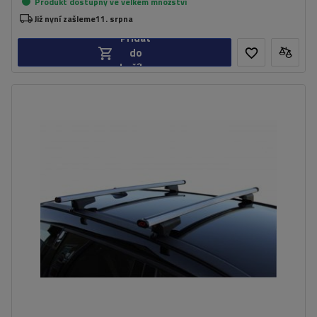
Produkt dostupný ve velkém množství
Již nyní zašleme
11. srpna
Přidat
do
košíku