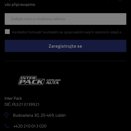
vás připravujeme.
Zadejte svou e-mailovou adresu
Kontaktní formulář Souhlasím se zpracováním svých osobních údajů obsažených v kontaktním formuláři v souladu s nařízením Evropského parlamentu a Rady (EU)
Zaregistrujte se
Inter Pack
DIČ: PL5213739921
Budowlana 30
, 20-469
, Lublin
+420 210 013 020