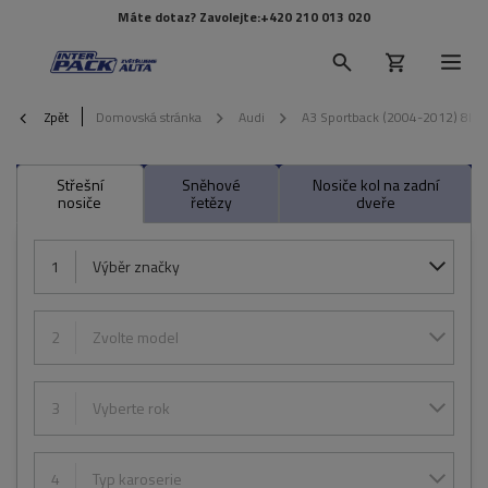
Máte dotaz? Zavolejte:
+420 210 013 020
Zpět
Domovská stránka
Audi
A3 Sportback (2004-2012) 8P
Střešní
Sněhové
Nosiče kol na zadní
nosiče
řetězy
dveře
1
Výběr značky
2
Zvolte model
3
Vyberte rok
4
Typ karoserie