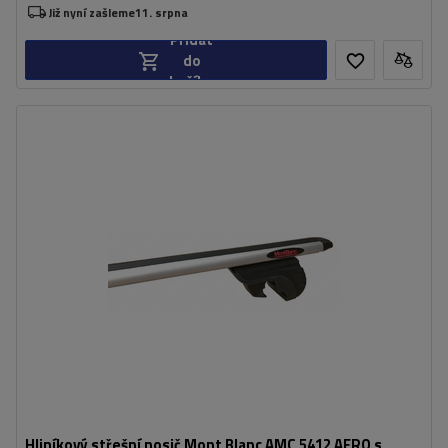
Již nyní zašleme
11. srpna
Přidat
do
košíku
Hliníkový střešní nosič Mont Blanc AMC 5412 AERO s