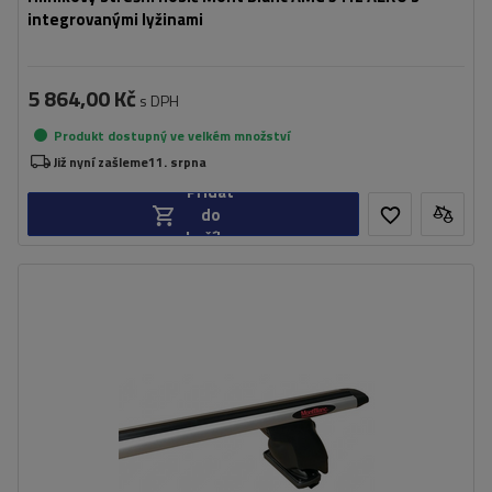
integrovanými lyžinami
5 864,00 Kč
s DPH
Produkt dostupný ve velkém množství
Již nyní zašleme
11. srpna
Přidat
do
košíku