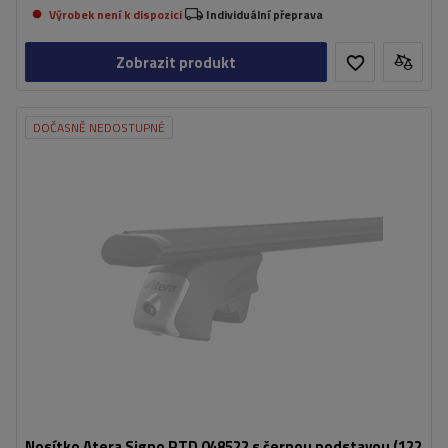
Výrobek není k dispozici
Individuální přeprava
Zobrazit produkt
DOČASNĚ NEDOSTUPNÉ
Nosítko Atera Signo RTD 048522 s černou podstavou (122