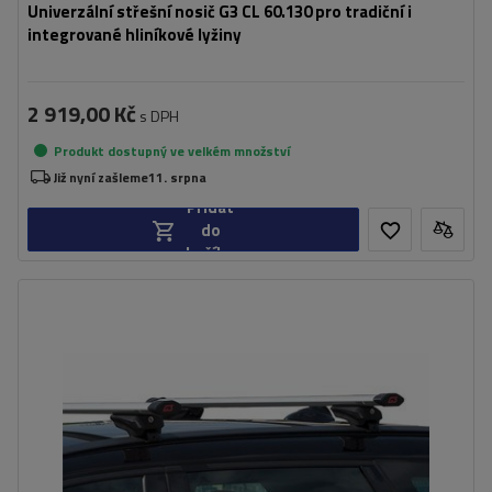
Univerzální střešní nosič G3 CL 60.130 pro tradiční i
integrované hliníkové lyžiny
2 919,00 Kč
s DPH
Produkt dostupný ve velkém množství
Již nyní zašleme
11. srpna
Přidat
do
košíku