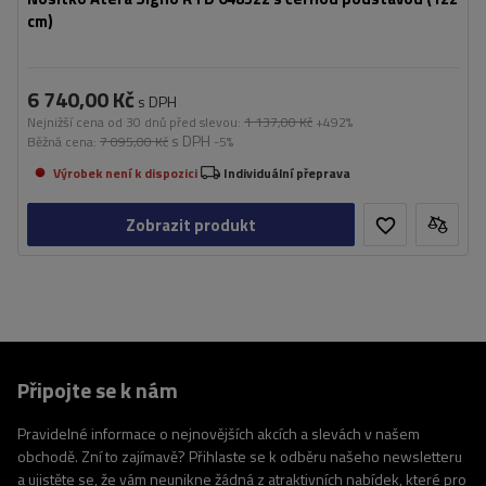
cm)
6 740,00 Kč
s DPH
Nejnižší cena od 30 dnů před slevou:
1 137,00 Kč
+492%
s DPH
Běžná cena:
7 095,00 Kč
-5%
Výrobek není k dispozici
Individuální přeprava
Zobrazit produkt
Připojte se k nám
Pravidelné informace o nejnovějších akcích a slevách v našem
obchodě. Zní to zajímavě? Přihlaste se k odběru našeho newsletteru
a ujistěte se, že vám neunikne žádná z atraktivních nabídek, které pro