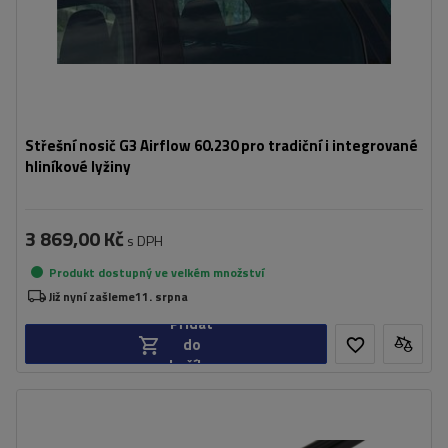
Střešní nosič G3 Airflow 60.230 pro tradiční i integrované
hliníkové lyžiny
3 869,00 Kč
s DPH
Produkt dostupný ve velkém množství
Již nyní zašleme
11. srpna
Přidat
do
košíku