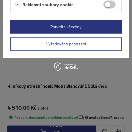
Reklamní soubory cookie
Potvrďte všechny
Vyžadováno potvrzení
Hliníkový střešní nosič Mont Blanc AMC 5002-A46
4 510,00 Kč
s DPH
Produkt dostupný ve velkém množství
Již nyní zašleme
7. srpna
Přidat
do