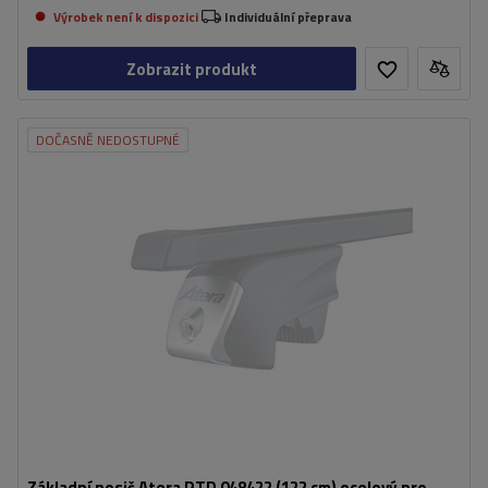
Výrobek není k dispozici
Individuální přeprava
Zobrazit produkt
DOČASNĚ NEDOSTUPNÉ
Základní nosič Atera RTD 048422 (122 cm) ocelový pro