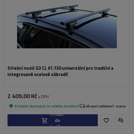
Střešní nosič G3 CL 61.130 univerzální pro tradiční a
integrované ocelové zábradlí
2 409,00 Kč
s DPH
Produkt dostupný ve velkém množství
Již nyní zašleme
7. srpna
Přidat
do
košíku