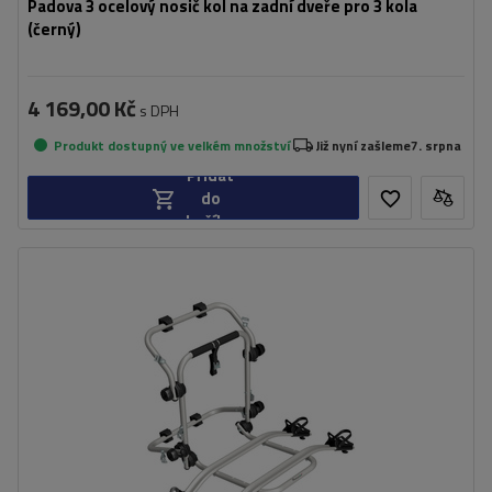
Padova 3 ocelový nosič kol na zadní dveře pro 3 kola
(černý)
4 169,00 Kč
s DPH
Produkt dostupný ve velkém množství
Již nyní zašleme
7. srpna
Přidat
do
košíku
Počet jízdních kol:
2
Maximální hmotnost jízdního kola:
22,5 kg
Nosnost nosiče jízdních kol:
45 kg
kompatibilní s elektrokoly
hliníková konstrukce