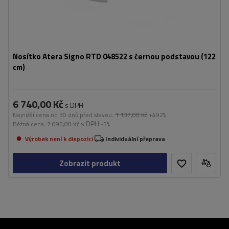
Nosítko Atera Signo RTD 048522 s černou podstavou (122
cm)
6 740,00 Kč
s DPH
Nejnižší cena od 30 dnů před slevou:
1 137,00 Kč
+492%
s DPH
Běžná cena:
7 095,00 Kč
-5%
Výrobek není k dispozici
Individuální přeprava
Zobrazit produkt