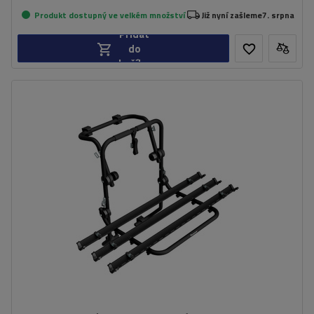
Produkt dostupný ve velkém množství
Již nyní zašleme
7. srpna
Přidat
do
košíku
Počet jízdních kol:
3
Nosnost nosiče jízdních kol:
45 kg
univerzální montážní systém
kompatibilní se všemi typy karoserií