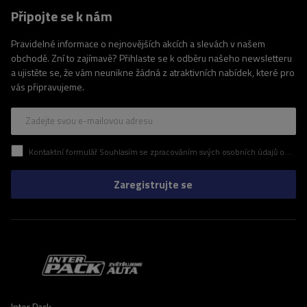
Připojte se k nám
Pravidelné informace o nejnovějších akcích a slevách v našem
obchodě. Zní to zajímavě? Přihlaste se k odběru našeho newsletteru
a ujistěte se, že vám neunikne žádná z atraktivních nabídek, které pro
vás připravujeme.
Zadejte svou e-mailovou adresu
Kontaktní formulář Souhlasím se zpracováním svých osobních údajů obsažených v kontaktním formuláři v souladu s nařízením Evropského parlamentu a Rady (EU)
Zaregistrujte se
Inter Pack