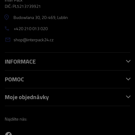
DIČ: PL5213739921
Budowlana 30
, 20-469
, Lublin
+420 210 013 020
shop@interpack24.cz
INFORMACE
POMOC
Moje objednávky
Najděte nás: