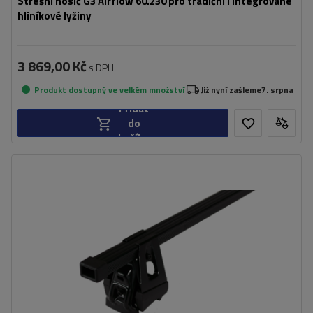
Střešní nosič G3 Airflow 60.230 pro tradiční i integrované
hliníkové lyžiny
3 869,00 Kč
s DPH
Produkt dostupný ve velkém množství
Již nyní zašleme
7. srpna
Přidat
do
košíku