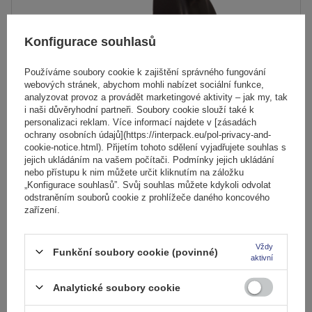
Konfigurace souhlasů
Používáme soubory cookie k zajištění správného fungování
webových stránek, abychom mohli nabízet sociální funkce,
analyzovat provoz a provádět marketingové aktivity – jak my, tak
i naši důvěryhodní partneři. Soubory cookie slouží také k
personalizaci reklam. Více informací najdete v [zásadách
ochrany osobních údajů](https://interpack.eu/pol-privacy-and-
Ocelový střešní nosič Mont Blanc AMC 5002-S49
cookie-notice.html). Přijetím tohoto sdělení vyjadřujete souhlas s
jejich ukládáním na vašem počítači. Podmínky jejich ukládání
nebo přístupu k nim můžete určit kliknutím na záložku
„Konfigurace souhlasů”. Svůj souhlas můžete kdykoli odvolat
3 401,00 Kč
s DPH
odstraněním souborů cookie z prohlížeče daného koncového
zařízení.
Produkt dostupný ve velkém množství
Již nyní zašleme
7. srpna
Přidat
do
Vždy
Funkční soubory cookie (povinné)
aktivní
košíku
Analytické soubory cookie