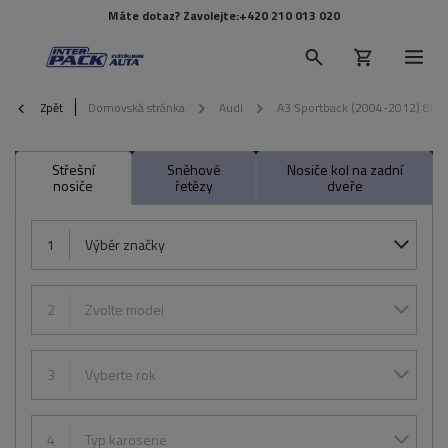
Máte dotaz? Zavolejte:
+420 210 013 020
Zpět
Domovská stránka
Audi
A3 Sportback (2004-2012) 8P
Střešní
Sněhové
Nosiče kol na zadní
nosiče
řetězy
dveře
1
Výběr značky
2
Zvolte model
3
Vyberte rok
4
Typ karoserie