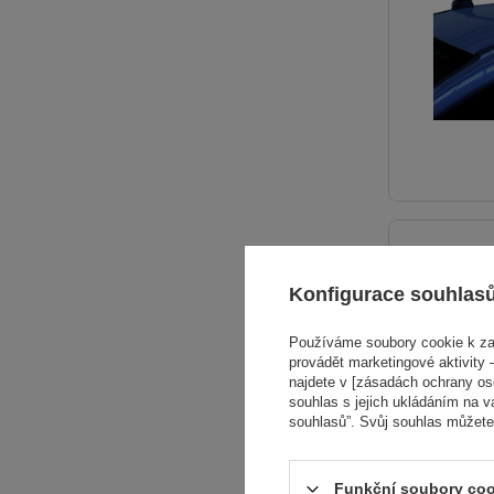
Konfigurace souhlas
Používáme soubory cookie k zaj
provádět marketingové aktivity –
najdete v [zásadách ochrany osob
souhlas s jejich ukládáním na v
souhlasů”. Svůj souhlas můžete
Funkční soubory coo