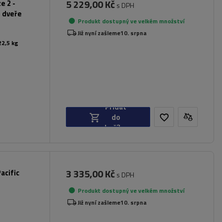
5 229,00 Kč
e 2 -
s DPH
é dveře
Produkt dostupný ve velkém množství
Již nyní zašleme
10. srpna
22,5 kg
Přidat
do
košíku
3 335,00 Kč
acific
s DPH
Produkt dostupný ve velkém množství
Již nyní zašleme
10. srpna