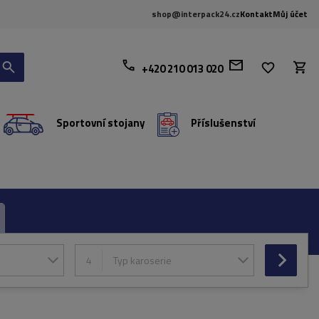
shop@interpack24.cz
Kontakt
Můj účet
+420 210 013 020
Sportovní stojany
Příslušenství
4
Typ karoserie