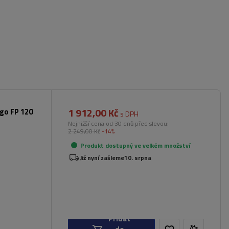
1 912,00 Kč
rgo FP 120
s DPH
Nejnižší cena od 30 dnů před slevou:
2 249,00 Kč
-14%
Produkt dostupný ve velkém množství
Již nyní zašleme
10. srpna
Přidat