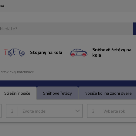
ení
Sněhové řetězy na
Stojany na kola
kola
-drzwiowy hatchback
Střešní nosiče
Sněhové řetězy
Nosiče kol na zadní dveře
2
Zvolte model
3
Vyberte rok