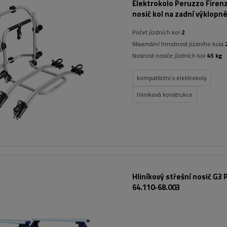
Elektrokolo Peruzzo Firenz
nosič kol na zadní výklopn
Počet jízdních kol:
2
Maximální hmotnost jízdního kola:
Nosnost nosiče jízdních kol:
45 kg
kompatibilní s elektrokoly
hliníková konstrukce
Hliníkový střešní nosič G3 P
64.110-68.003