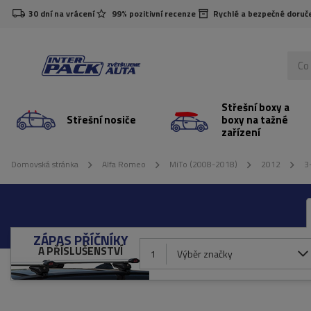
30 dní na vrácení
99% pozitivní recenze
Rychlé a bezpečné doruč
Střešní boxy a
Střešní nosiče
boxy na tažné
zařízení
Domovská stránka
Alfa Romeo
MiTo (2008-2018)
2012
3
ZÁPAS PŘÍČNÍKY
A PŘÍSLUŠENSTVÍ
1
Výběr značky