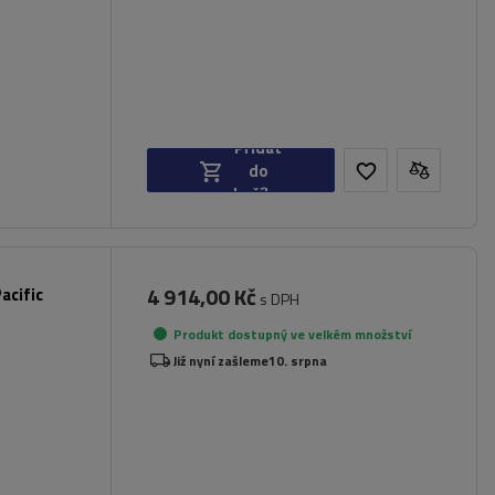
Přidat
do
košíku
4 914,00 Kč
acific
s DPH
Produkt dostupný ve velkém množství
Již nyní zašleme
10. srpna