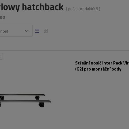
iowy hatchback
( počet produktů:
9
)
eo
snost
E
Střešní nosič Inter Pack Vi
(G2) pro montážní body