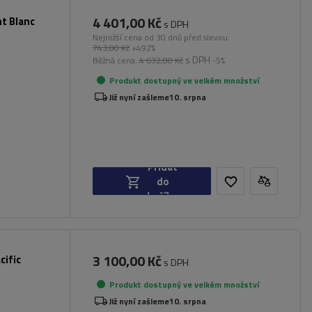
4 401,00 Kč
nt Blanc
s DPH
Nejnižší cena od 30 dnů před slevou:
743,00 Kč
+492%
s DPH
Běžná cena:
4 632,00 Kč
-5%
Produkt dostupný ve velkém množství
Již nyní zašleme
10. srpna
Přidat
do
košíku
3 100,00 Kč
cific
s DPH
Produkt dostupný ve velkém množství
Již nyní zašleme
10. srpna