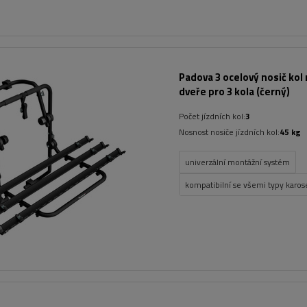
Padova 3 ocelový nosič kol 
dveře pro 3 kola (černý)
Počet jízdních kol:
3
Nosnost nosiče jízdních kol:
45 kg
univerzální montážní systém
kompatibilní se všemi typy karose