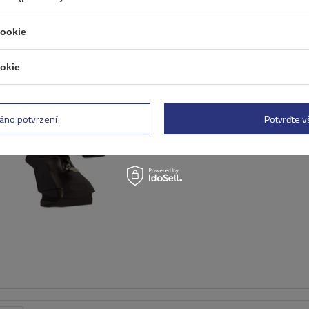
cookie
okie
Univerzální ocelový střešní
Mont Blanc AMC
áno potvrzení
Potvrďte 