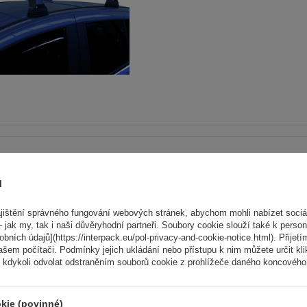
Hliníkový střešní nosič Mo
AMC 5105-A43
ů
ištění správného fungování webových stránek, abychom mohli nabízet sociál
 jak my, tak i naši důvěryhodní partneři. Soubory cookie slouží také k person
ních údajů](https://interpack.eu/pol-privacy-and-cookie-notice.html). Přijetí
ašem počítači. Podmínky jejich ukládání nebo přístupu k nim můžete určit kl
 kdykoli odvolat odstraněním souborů cookie z prohlížeče daného koncového 
kie (povinné)