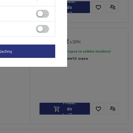
Přidat
do
košíku
3 401,00 Kč
 nosič
s DPH
všechny
Produkt dostupný ve velkém množství
Již nyní zašleme
10. srpna
Přidat
do
košíku