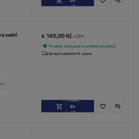
do
košíku
4 169,00 Kč
na zadní
s DPH
Produkt dostupný ve velkém množství
Již nyní zašleme
10. srpna
rií
Přidat
do
košíku