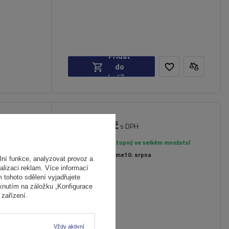
Přidat
do
košíku
4 341,00 Kč
nt Blanc
s DPH
Produkt dostupný ve velkém množství
Již nyní zašleme
10. srpna
ní funkce, analyzovat provoz a
alizaci reklam. Více informací
m tohoto sdělení vyjadřujete
iknutím na záložku „Konfigurace
zařízení.
Vždy aktivní