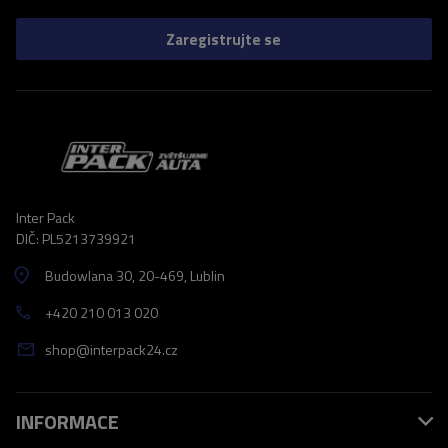
Zaregistrujte se
Inter Pack
DIČ: PL5213739921
Budowlana 30
, 20-469
, Lublin
+420 210 013 020
shop@interpack24.cz
INFORMACE