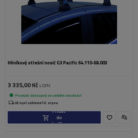
Hliníkový střešní nosič G3 Pacific 64.110-68.003
3 335,00 Kč
s DPH
Produkt dostupný ve velkém množství
Již nyní zašleme
10. srpna
Přidat
do
košíku