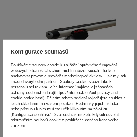
Konfigurace souhlasů
Používáme soubory cookie k zajištění správného fungování
webových stránek, abychom mohli nabízet sociální funkce,
analyzovat provoz a provádět marketingové aktivity – jak my, tak
i naši důvěryhodní partneři. Soubory cookie slouží také k
personalizaci reklam. Více informací najdete v [zásadách
ochrany osobních údajů](https://interpack.eu/pol-privacy-and-
Hliníkový střešní nosič Mont Blanc AMC 5105-A43
cookie-notice.html). Přijetím tohoto sdělení vyjadřujete souhlas s
jejich ukládáním na vašem počítači. Podmínky jejich ukládání
nebo přístupu k nim můžete určit kliknutím na záložku
„Konfigurace souhlasů”. Svůj souhlas můžete kdykoli odvolat
4 341,00 Kč
s DPH
odstraněním souborů cookie z prohlížeče daného koncového
zařízení.
Produkt dostupný ve velkém množství
Již nyní zašleme
10. srpna