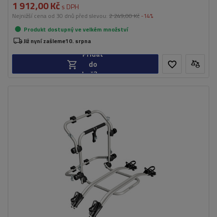
1 912,00 Kč
s DPH
Nejnižší cena od 30 dnů před slevou:
2 249,00 Kč
-14%
Produkt dostupný ve velkém množství
Již nyní zašleme
10. srpna
Přidat
do
košíku
Počet jízdních kol:
2
Maximální hmotnost jízdního kola:
22,5 kg
Nosnost nosiče jízdních kol:
45 kg
kompatibilní s elektrokoly
hliníková konstrukce