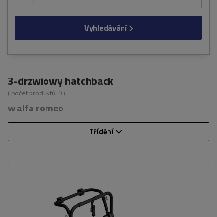
Vyhledávání
3-drzwiowy hatchback
( počet produktů:
9
)
w alfa romeo
Třídění
Počet jízdních kol:
3
Nosnost nosiče jízdních kol:
45 kg
univerzální montážní systém
kompatibilní se všemi typy karoserií