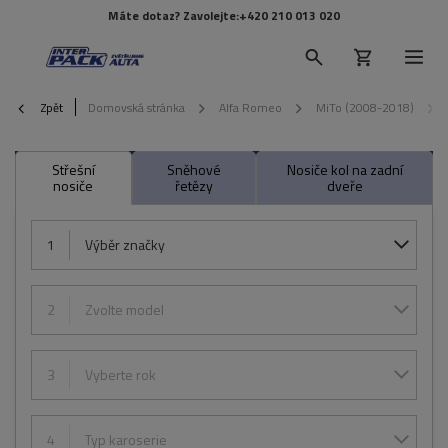
Máte dotaz? Zavolejte:
+420 210 013 020
Zpět
Domovská stránka
Alfa Romeo
MiTo (2008-2018)
Střešní
Sněhové
Nosiče kol na zadní
nosiče
řetězy
dveře
1
Výběr značky
2
Zvolte model
3
Vyberte rok
4
Typ karoserie