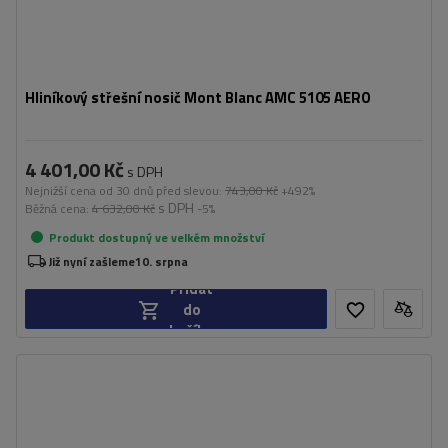
Hliníkový střešní nosič Mont Blanc AMC 5105 AERO
4 401,00 Kč
s DPH
Nejnižší cena od 30 dnů před slevou:
743,00 Kč
+492%
s DPH
Běžná cena:
4 632,00 Kč
-5%
Produkt dostupný ve velkém množství
Již nyní zašleme
10. srpna
Přidat
do
košíku