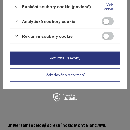
Vždy
Funkční soubory cookie (povinné)
Přidat
aktivní
do
košíku
Analytické soubory cookie
Reklamní soubory cookie
Potvrďte všechny
Vyžadováno potvrzení
Univerzální ocelový střešní nosič Mont Blanc AMC