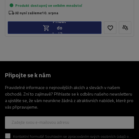
Produkt dostupný ve velkém množství
Již nyní zašleme
10. srpna
Přidat
do
košíku
Připojte se k nám
Pravidelné informace o nejnovějších akcích a slevách v našem
obchodě. Zní to zajímavě? Přihlaste se k odběru našeho newsletteru
a ujistěte se, že vám neunikne žádná z atraktivních nabídek, které pro
vás připravujeme.
Zadejte svou e-mailovou adresu
Kontaktní formulář Souhlasím se zpracováním svých osobních údajů obsažených v kontaktním formuláři v souladu s nařízením Evropského parlamentu a Rady (EU)