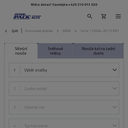
Máte dotaz? Zavolejte:
+420 210 013 020
Zpět
Domovská stránka
BMW
Serie 1 (2004-2011) E87
Střešní
Sněhové
Nosiče kol na zadní
nosiče
řetězy
dveře
1
Výběr značky
2
Zvolte model
3
Vyberte rok
4
Typ karoserie