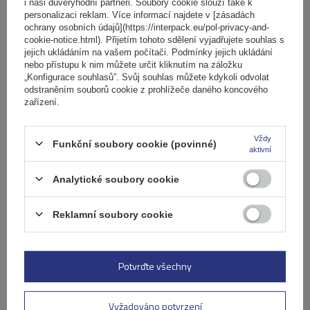
i naši důvěryhodní partneři. Soubory cookie slouží také k
personalizaci reklam. Více informací najdete v [zásadách
ochrany osobních údajů](https://interpack.eu/pol-privacy-and-
Univerzální ocelový střešní nosič Mont Blanc AMC
cookie-notice.html). Přijetím tohoto sdělení vyjadřujete souhlas s
jejich ukládáním na vašem počítači. Podmínky jejich ukládání
nebo přístupu k nim můžete určit kliknutím na záložku
„Konfigurace souhlasů”. Svůj souhlas můžete kdykoli odvolat
3 401,00 Kč
s DPH
odstraněním souborů cookie z prohlížeče daného koncového
zařízení.
Produkt dostupný ve velkém množství
Již nyní zašleme
10. srpna
Vždy
Přidat
Funkční soubory cookie (povinné)
aktivní
do
košíku
Analytické soubory cookie
Reklamní soubory cookie
Potvrďte všechny
Vyžadováno potvrzení