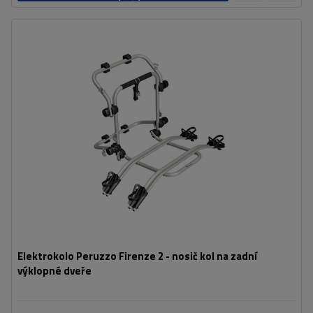
košíku
Počet jízdních kol:
2
Maximální hmotnost jízdního kola:
22,5 kg
Nosnost nosiče jízdních kol:
45 kg
kompatibilní s elektrokoly
hliníková konstrukce
Elektrokolo Peruzzo Firenze 2 - nosič kol na zadní
výklopné dveře