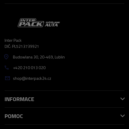
Inter Pack
DIČ: PL5213739921
Budowlana 30
, 20-469
, Lublin
+420 210 013 020
shop@interpack24.cz
INFORMACE
POMOC