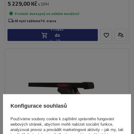
5 229,00 Kč
s DPH
Produkt dostupný ve velkém množství
Již nyní zašleme
10. srpna
Přidat
do
košíku
Konfigurace souhlasů
Používáme soubory cookie k zajištění správného fungování
webových stránek, abychom mohli nabízet sociální funkce,
analyzovat provoz a provádět marketingové aktivity – jak my, tak