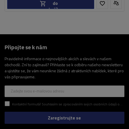
do
košíku
Připojte se k nám
Pravidelné informace o nejnovějších akcích a slevách v našem
obchodě. Zní to zajímavě? Přihlaste se k odběru našeho newsletteru
a ujistěte se, že vám neunikne žádná z atraktivních nabídek, které pro
vás připravujeme.
Zadejte svou e-mailovou adresu
Kontaktní formulář Souhlasím se zpracováním svých osobních údajů obsažených v kontaktním formuláři v souladu s nařízením Evropského parlamentu a Rady (EU)
Zaregistrujte se