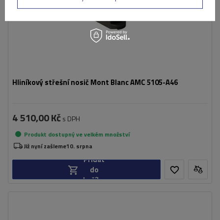
Hliníkový střešní nosič Mont Blanc AMC 5105-A46
4 510,00 Kč
s DPH
Produkt dostupný ve velkém množství
Již nyní zašleme
10. srpna
Přidat
do
košíku