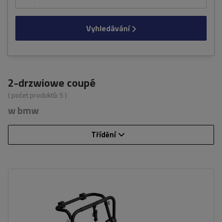
Vyhledávání
2-drzwiowe coupé
( počet produktů:
5
)
w bmw
Třídění
Počet jízdních kol:
3
Nosnost nosiče jízdních kol:
45 kg
univerzální montážní systém
kompatibilní se všemi typy karoserií