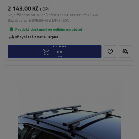
2 143,00 Kč
s DPH
Nejnižší cena od 30 dnů před slevou:
460,00 Kč
+365%
s DPH
Běžná cena:
2 679,00 Kč
-20%
Produkt dostupný ve velkém množství
Již nyní zašleme
10. srpna
Přidat
do
košíku