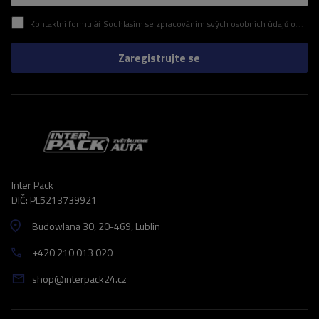
Kontaktní formulář Souhlasím se zpracováním svých osobních údajů obsažených v kontaktním formuláři v souladu s nařízením Evropského parlamentu a Rady (EU)
Zaregistrujte se
Inter Pack
DIČ: PL5213739921
Budowlana 30
, 20-469
, Lublin
+420 210 013 020
shop@interpack24.cz