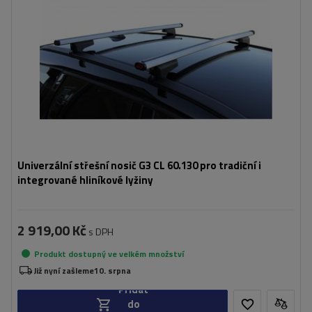
Univerzální střešní nosič G3 CL 60.130 pro tradiční i
integrované hliníkové lyžiny
2 919,00 Kč
s DPH
Produkt dostupný ve velkém množství
Již nyní zašleme
10. srpna
Přidat
do