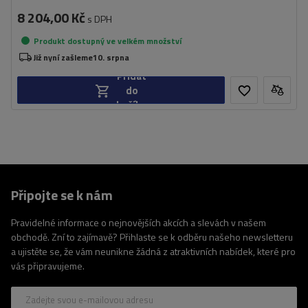
8 204,00 Kč
s DPH
Produkt dostupný ve velkém množství
Již nyní zašleme
10. srpna
Přidat
do
košíku
Připojte se k nám
Pravidelné informace o nejnovějších akcích a slevách v našem
obchodě. Zní to zajímavě? Přihlaste se k odběru našeho newsletteru
a ujistěte se, že vám neunikne žádná z atraktivních nabídek, které pro
vás připravujeme.
Zadejte svou e-mailovou adresu