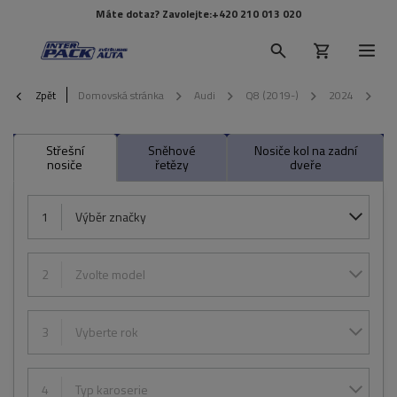
Máte dotaz? Zavolejte:
+420 210 013 020
Zpět
Domovská stránka
Audi
Q8 (2019-)
2024
5-
Střešní
Sněhové
Nosiče kol na zadní
nosiče
řetězy
dveře
1
Výběr značky
2
Zvolte model
3
Vyberte rok
4
Typ karoserie