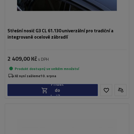
Střešní nosič G3 CL 61.130 univerzální pro tradiční a
integrované ocelové zábradlí
2 409,00 Kč
s DPH
Produkt dostupný ve velkém množství
Již nyní zašleme
10. srpna
Přidat
do
košíku