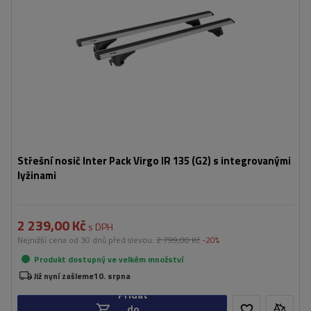
Střešní nosič Inter Pack Virgo IR 135 (G2) s integrovanými
lyžinami
2 239,00 Kč
s DPH
Nejnižší cena od 30 dnů před slevou:
2 799,00 Kč
-20%
Produkt dostupný ve velkém množství
Již nyní zašleme
10. srpna
Přidat
do