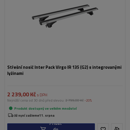
Střešní nosič Inter Pack Virgo IR 135 (G2) s integrovanými
lyžinami
2 239,00 Kč
s DPH
Nejnižší cena od 30 dnů před slevou:
2 799,00 Kč
-20%
Produkt dostupný ve velkém množství
Již nyní zašleme
11. srpna
Přidat
do