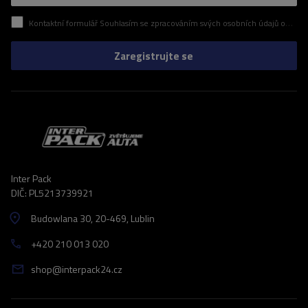
Kontaktní formulář Souhlasím se zpracováním svých osobních údajů obsažených v kontaktním formuláři v souladu s nařízením Evropského parlamentu a Rady (EU)
Zaregistrujte se
Inter Pack
DIČ: PL5213739921
Budowlana 30
, 20-469
, Lublin
+420 210 013 020
shop@interpack24.cz