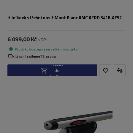
Hliníkový střešní nosič Mont Blanc AMC AERO 5416-AE52
6 099,00 Kč
s DPH
Produkt dostupný ve velkém množství
Již nyní zašleme
11. srpna
Přidat
do
košíku