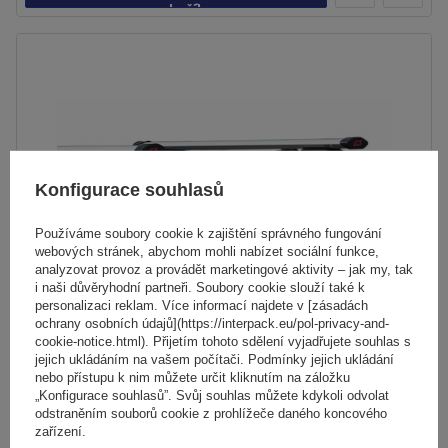
košíku
Konfigurace souhlasů
Používáme soubory cookie k zajištění správného fungování
webových stránek, abychom mohli nabízet sociální funkce,
analyzovat provoz a provádět marketingové aktivity – jak my, tak
i naši důvěryhodní partneři. Soubory cookie slouží také k
personalizaci reklam. Více informací najdete v [zásadách
ochrany osobních údajů](https://interpack.eu/pol-privacy-and-
cookie-notice.html). Přijetím tohoto sdělení vyjadřujete souhlas s
jejich ukládáním na vašem počítači. Podmínky jejich ukládání
Střešní nosič G3 Airflow 60.230 pro tradiční i integrované
nebo přístupu k nim můžete určit kliknutím na záložku
hliníkové lyžiny
„Konfigurace souhlasů”. Svůj souhlas můžete kdykoli odvolat
odstraněním souborů cookie z prohlížeče daného koncového
zařízení.