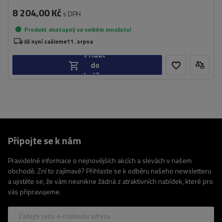
8 204,00 Kč
s DPH
Produkt dostupný ve velkém množství
Již nyní zašleme
11. srpna
Přidat
do
košíku
Připojte se k nám
Pravidelné informace o nejnovějších akcích a slevách v našem
obchodě. Zní to zajímavě? Přihlaste se k odběru našeho newsletteru
a ujistěte se, že vám neunikne žádná z atraktivních nabídek, které pro
vás připravujeme.
Zadejte svou e-mailovou adresu