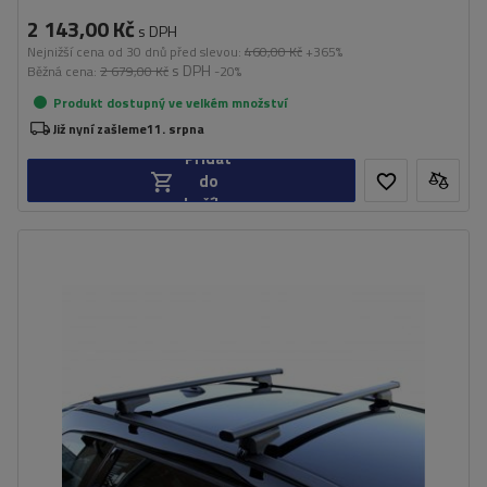
2 143,00 Kč
s DPH
Nejnižší cena od 30 dnů před slevou:
460,00 Kč
+365%
s DPH
Běžná cena:
2 679,00 Kč
-20%
Produkt dostupný ve velkém množství
Již nyní zašleme
11. srpna
Přidat
do
košíku