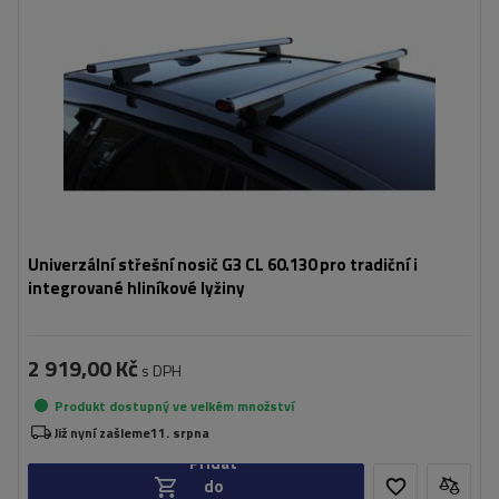
Univerzální střešní nosič G3 CL 60.130 pro tradiční i
integrované hliníkové lyžiny
2 919,00 Kč
s DPH
Produkt dostupný ve velkém množství
Již nyní zašleme
11. srpna
Přidat
do