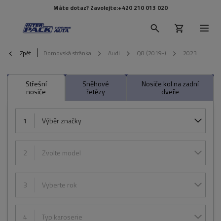
Máte dotaz? Zavolejte:
+420 210 013 020
Zpět
Domovská stránka
Audi
Q8 (2019-)
2023
Střešní
Sněhové
Nosiče kol na zadní
nosiče
řetězy
dveře
1
Výběr značky
2
Zvolte model
3
Vyberte rok
4
Typ karoserie