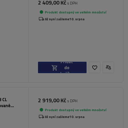
2 409,00 Kč
s DPH
Produkt dostupný ve velkém množství
dlí
Již nyní zašleme
10. srpna
Přidat
do
košíku
2 919,00 Kč
3 CL
s DPH
rované
Produkt dostupný ve velkém množství
Již nyní zašleme
10. srpna