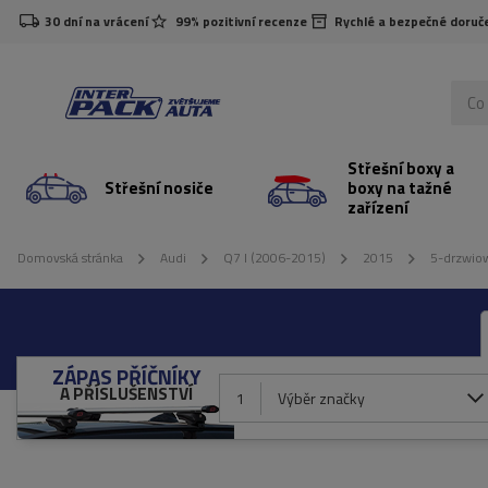
30 dní na vrácení
99% pozitivní recenze
Rychlé a bezpečné doruč
Střešní boxy a
Střešní nosiče
boxy na tažné
zařízení
Domovská stránka
Audi
Q7 I (2006-2015)
2015
5-drzwiow
ZÁPAS PŘÍČNÍKY
A PŘÍSLUŠENSTVÍ
1
Výběr značky