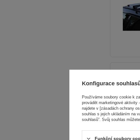
Konfigurace souhlas
Používáme soubory cookie k zaj
provádět marketingové aktivity –
najdete v [zásadách ochrany osob
souhlas s jejich ukládáním na v
souhlasů”. Svůj souhlas můžete
Funkční soubory coo