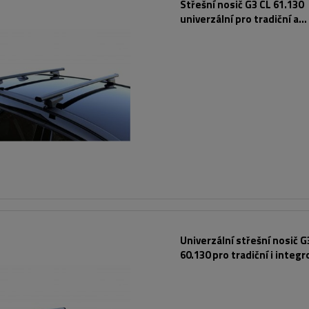
Střešní nosič G3 CL 61.130
univerzální pro tradiční a
integrované ocelové zábra
Univerzální střešní nosič G
60.130 pro tradiční i integ
hliníkové lyžiny