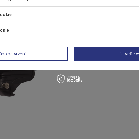
cookie
okie
Ocelový střešní nosič Mont
AMC 5412 s integrovanými 
áno potvrzení
Potvrďte 