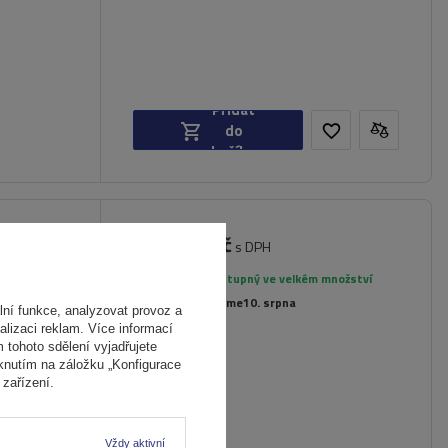
Přidat
do
košíku
3 869,00 Kč
.230 pro
s DPH
íkové
Produkt dostupný ve velkém množství
Již nyní zašleme
10. srpna
ní funkce, analyzovat provoz a
alizaci reklam. Více informací
m tohoto sdělení vyjadřujete
iknutím na záložku „Konfigurace
zařízení.
Vždy aktivní