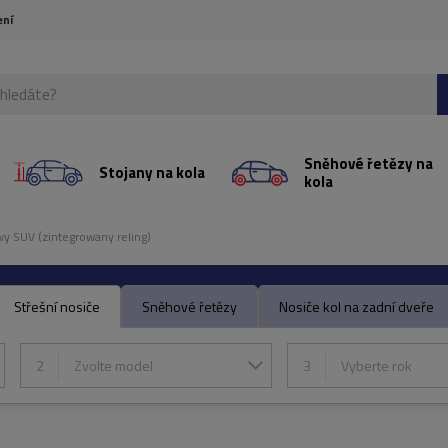
ení
Sněhové řetězy na
Stojany na kola
kola
y SUV (zintegrowany reling)
Střešní nosiče
Sněhové řetězy
Nosiče kol na zadní dveře
2
Zvolte model
3
Vyberte rok