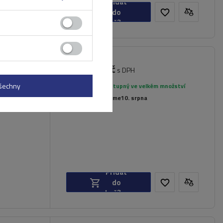
Přidat
do
košíku
4 050,00 Kč
 Blanc
s DPH
lyžinami
všechny
Produkt dostupný ve velkém množství
Již nyní zašleme
10. srpna
Přidat
do
košíku