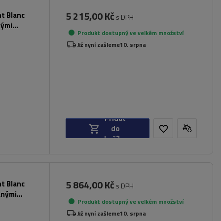
5 215,00 Kč
nt Blanc
s DPH
nými
Produkt dostupný ve velkém množství
Již nyní zašleme
10. srpna
Přidat
do
košíku
5 864,00 Kč
nt Blanc
s DPH
anými
Produkt dostupný ve velkém množství
Již nyní zašleme
10. srpna