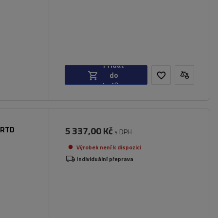
Přidat
do
košíku
5 337,00 Kč
o RTD
s DPH
Výrobek není k dispozici
Individuální přeprava