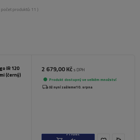
( počet produktů:
11
)
2 679,00 Kč
rgo IR 120
s DPH
mi (černý)
Produkt dostupný ve velkém množství
Již nyní zašleme
10. srpna
Přidat