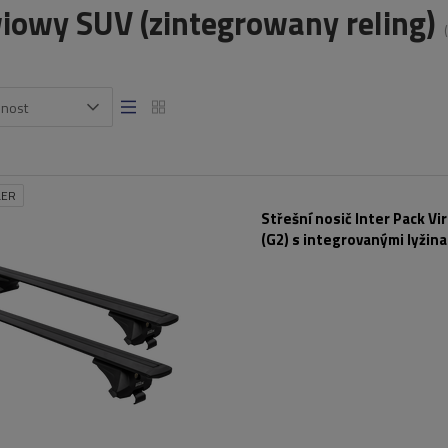
iowy SUV (zintegrowany reling)
snost
LER
Střešní nosič Inter Pack Vi
(G2) s integrovanými lyžina