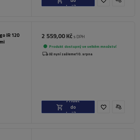
do
košíku
2 559,00 Kč
rgo IR 120
s DPH
ami
Produkt dostupný ve velkém množství
Již nyní zašleme
10. srpna
Přidat
do
košíku