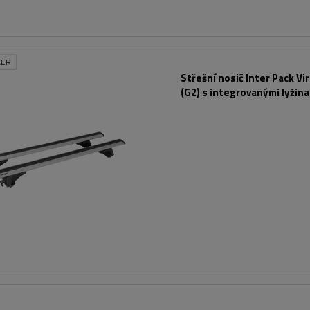
LER
Střešní nosič Inter Pack Vi
(G2) s integrovanými lyžin