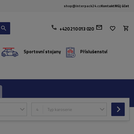
shop@interpack24.cz
Kontakt
Můj účet
+420 210 013 020
Sportovní stojany
Příslušenství
4
Typ karoserie