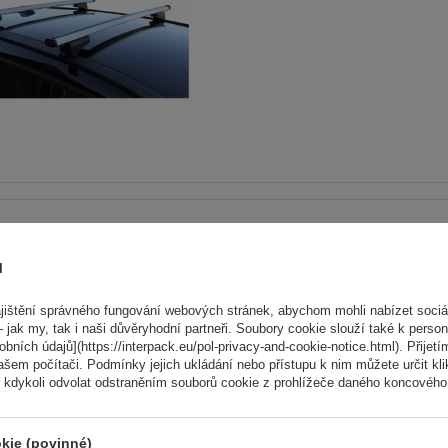
Střešní nosič G3 Airflow 60
tradiční i integrované hlin
ů
lyžiny
ištění správného fungování webových stránek, abychom mohli nabízet sociál
 jak my, tak i naši důvěryhodní partneři. Soubory cookie slouží také k person
ních údajů](https://interpack.eu/pol-privacy-and-cookie-notice.html). Přijetí
ašem počítači. Podmínky jejich ukládání nebo přístupu k nim můžete určit kl
 kdykoli odvolat odstraněním souborů cookie z prohlížeče daného koncového 
kie (povinné)