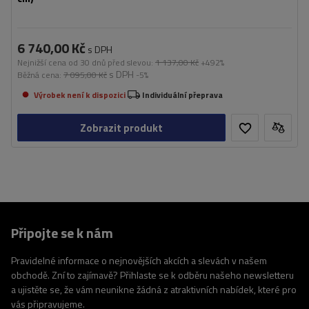
6 740,00 Kč
s DPH
Nejnižší cena od 30 dnů před slevou:
1 137,00 Kč
+492%
s DPH
Běžná cena:
7 095,00 Kč
-5%
Výrobek není k dispozici
Individuální přeprava
Zobrazit produkt
Připojte se k nám
Pravidelné informace o nejnovějších akcích a slevách v našem
obchodě. Zní to zajímavě? Přihlaste se k odběru našeho newsletteru
a ujistěte se, že vám neunikne žádná z atraktivních nabídek, které pro
vás připravujeme.