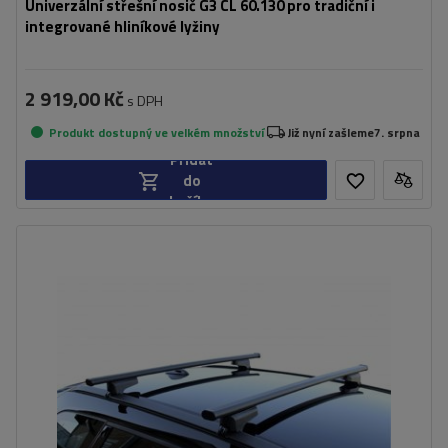
Univerzální střešní nosič G3 CL 60.130 pro tradiční i
integrované hliníkové lyžiny
2 919,00 Kč
s DPH
Produkt dostupný ve velkém množství
Již nyní zašleme
7. srpna
Přidat
do
košíku