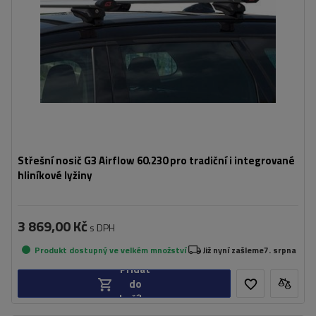
Střešní nosič G3 Airflow 60.230 pro tradiční i integrované
hliníkové lyžiny
3 869,00 Kč
s DPH
Produkt dostupný ve velkém množství
Již nyní zašleme
7. srpna
Přidat
do
košíku