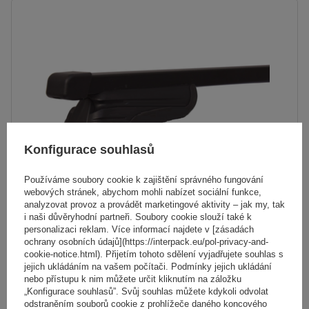
Konfigurace souhlasů
Používáme soubory cookie k zajištění správného fungování
webových stránek, abychom mohli nabízet sociální funkce,
analyzovat provoz a provádět marketingové aktivity – jak my, tak
i naši důvěryhodní partneři. Soubory cookie slouží také k
personalizaci reklam. Více informací najdete v [zásadách
Ocelový střešní nosič Mont Blanc AMC 5412 s
ochrany osobních údajů](https://interpack.eu/pol-privacy-and-
integrovanými lyžinami
cookie-notice.html). Přijetím tohoto sdělení vyjadřujete souhlas s
jejich ukládáním na vašem počítači. Podmínky jejich ukládání
nebo přístupu k nim můžete určit kliknutím na záložku
„Konfigurace souhlasů”. Svůj souhlas můžete kdykoli odvolat
4 050,00 Kč
s DPH
odstraněním souborů cookie z prohlížeče daného koncového