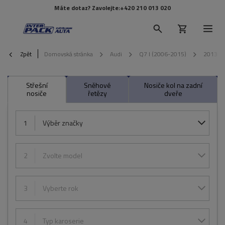
Máte dotaz? Zavolejte:
+420 210 013 020
Zpět
Domovská stránka
Audi
Q7 I (2006-2015)
2013
Střešní
Sněhové
Nosiče kol na zadní
nosiče
řetězy
dveře
1
Výběr značky
2
Zvolte model
3
Vyberte rok
4
Typ karoserie