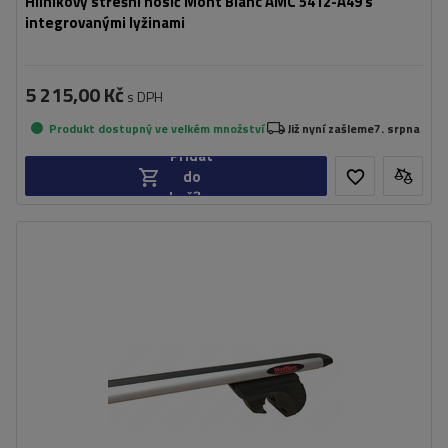
Hliníkový střešní nosič Mont Blanc AMC 5412-A49 s
integrovanými lyžinami
5 215,00 Kč
s DPH
Produkt dostupný ve velkém množství
Již nyní zašleme
7. srpna
Přidat
do
košíku