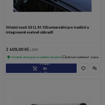
Střešní nosič G3 CL 61.130 univerzální pro tradiční a
integrované ocelové zábradlí
2 409,00 Kč
s DPH
Produkt dostupný ve velkém množství
Již nyní zašleme
7. srpna
Přidat
do
košíku