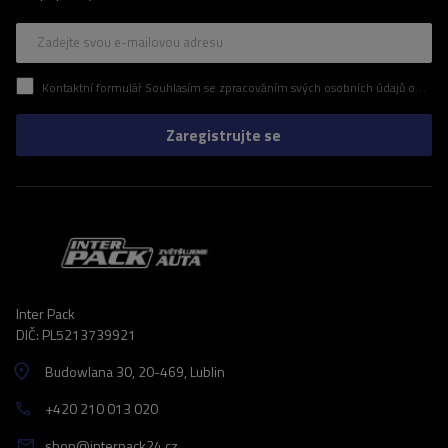
Zadejte svou e-mailovou adresu
Kontaktní formulář Souhlasím se zpracováním svých osobních údajů obsažených v kontaktním formuláři v souladu s nařízením Evropského parlamentu a Rady (EU)
Zaregistrujte se
Inter Pack
DIČ: PL5213739921
Budowlana 30
, 20-469
, Lublin
+420 210 013 020
shop@interpack24.cz