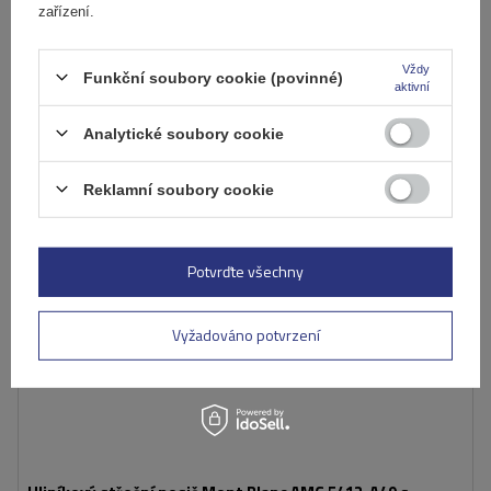
zařízení.
Produkt dostupný ve velkém množství
Již nyní zašleme
7. srpna
Přidat
do
Vždy
Funkční soubory cookie (povinné)
aktivní
košíku
Analytické soubory cookie
Reklamní soubory cookie
Potvrďte všechny
Vyžadováno potvrzení