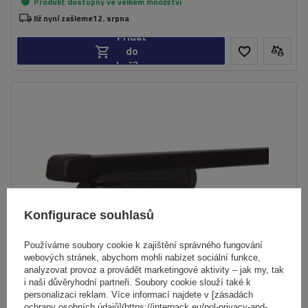
Produkt dostupný ve velkém množství
Již nyní zašleme
12. srpna
Přidat
do
košíku
Konfigurace souhlasů
Používáme soubory cookie k zajištění správného fungování
webových stránek, abychom mohli nabízet sociální funkce,
analyzovat provoz a provádět marketingové aktivity – jak my, tak
i naši důvěryhodní partneři. Soubory cookie slouží také k
personalizaci reklam. Více informací najdete v [zásadách
ochrany osobních údajů](https://interpack.eu/pol-privacy-and-