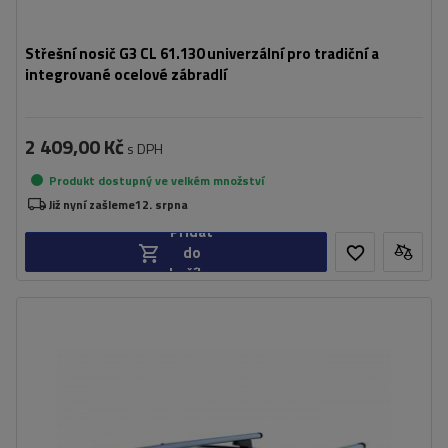
Střešní nosič G3 CL 61.130 univerzální pro tradiční a
integrované ocelové zábradlí
2 409,00 Kč
s DPH
Produkt dostupný ve velkém množství
Již nyní zašleme
12. srpna
Přidat
do
košíku