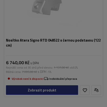
Nosítko Atera Signo RTD 048522 s černou podstavou (122
cm)
6 740,00 Kč
s DPH
Nejnižší cena od 30 dnů před slevou:
1 137,00 Kč
+492%
s DPH
Běžná cena:
7 095,00 Kč
-5%
Výrobek není k dispozici
Individuální přeprava
Zobrazit produkt