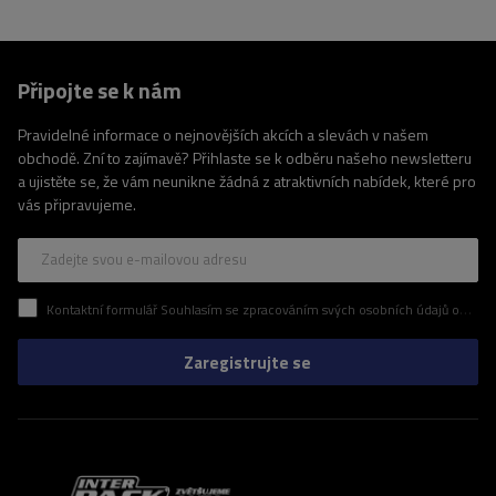
Připojte se k nám
Pravidelné informace o nejnovějších akcích a slevách v našem
obchodě. Zní to zajímavě? Přihlaste se k odběru našeho newsletteru
a ujistěte se, že vám neunikne žádná z atraktivních nabídek, které pro
vás připravujeme.
Zadejte svou e-mailovou adresu
Kontaktní formulář Souhlasím se zpracováním svých osobních údajů obsažených v kontaktním formuláři v souladu s nařízením Evropského parlamentu a Rady (EU)
Zaregistrujte se