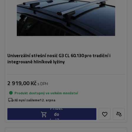
Univerzální střešní nosič G3 CL 60.130 pro tradiční i
integrované hliníkové lyžiny
2 919,00 Kč
s DPH
Produkt dostupný ve velkém množství
Již nyní zašleme
12. srpna
Přidat
do
košíku