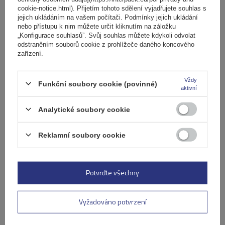
Ocelový střešní nosič Mont Blanc AMC 5412 s
cookie-notice.html). Přijetím tohoto sdělení vyjadřujete souhlas s
integrovanými lyžinami
jejich ukládáním na vašem počítači. Podmínky jejich ukládání
nebo přístupu k nim můžete určit kliknutím na záložku
„Konfigurace souhlasů”. Svůj souhlas můžete kdykoli odvolat
odstraněním souborů cookie z prohlížeče daného koncového
4 050,00 Kč
s DPH
zařízení.
Produkt dostupný ve velkém množství
Již nyní zašleme
12. srpna
Vždy
Funkční soubory cookie (povinné)
aktivní
Přidat
do
Analytické soubory cookie
košíku
Reklamní soubory cookie
Potvrďte všechny
Vyžadováno potvrzení