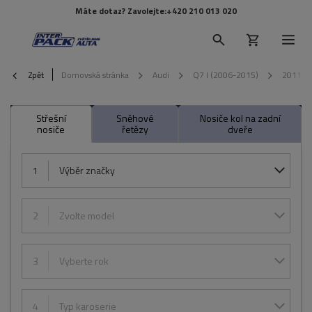
Máte dotaz? Zavolejte:
+420 210 013 020
Zpět
Domovská stránka
Audi
Q7 I (2006-2015)
2011
Střešní
Sněhové
Nosiče kol na zadní
nosiče
řetězy
dveře
1
Výběr značky
2
Zvolte model
3
Vyberte rok
4
Typ karoserie