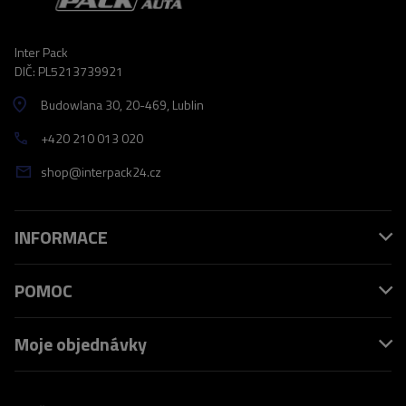
Inter Pack
DIČ: PL5213739921
Budowlana 30
, 20-469
, Lublin
+420 210 013 020
shop@interpack24.cz
INFORMACE
POMOC
Moje objednávky